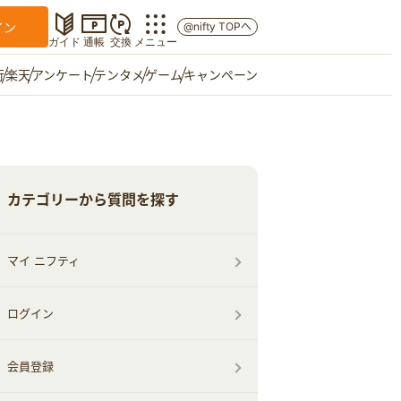
イン
@nifty TOPへ
ガイド
通帳
交換
メニュー
行
楽天
アンケート
テンタメ
ゲーム
キャンペーン
マイショップ
友達紹介
カテゴリーから質問を探す
ご意見箱
マイ ニフティ
ログイン
会員登録