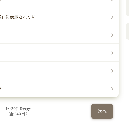
定」に表示されない
い
1
～
20
件を表示
次へ
（全
140
件）