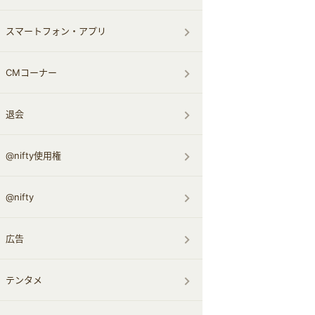
スマートフォン・アプリ
CMコーナー
退会
@nifty使用権
@nifty
広告
テンタメ