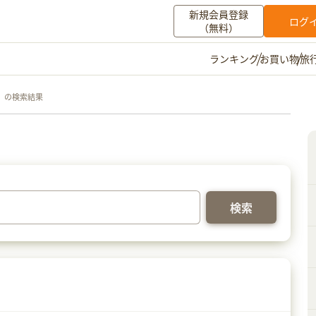
新規会員登録
ログ
（無料）
お買い物
旅
ランキング
マイメニュー
」の検索結果
ポイント通帳
ポイント交換
登録情報
その他
お知らせ
初心者ガイド
よくある質問
キャンペーン
お問い合わせ
ログイン