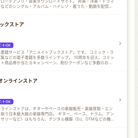
ドアプリ・音楽ダウンロードサイト。 邦楽・洋楽・ドラマ
ンなどのシングル・アルバム・ハイレゾ・着うた・動画を配信
ブックストア
籍サービス「アニメイトブックストア」です。 コミック・ラ
集などの電子書籍を多数ラインナップ。 10周年を迎え、コミッ
イト商品券が当たるキャンペーン、割引クーポンなど多数のお得
「アニメイト特典」
品も♪
オンラインストア
ンラインストアは、ギターやベースの楽器販売・楽器買取・エン
大級の楽器専門店。 ギター、ベース、ドラム、アン
サリーなど）はもちろん、デジタル機器（DJ、DTMなどの機器
電子ピアノ・シンセサイザーetc）、管楽器など音楽を楽しむ
ぞろえが特徴です。 高額なヴィンテージギターやア
ギターなども売れており、買取再販も積極展開中なので特徴のあ