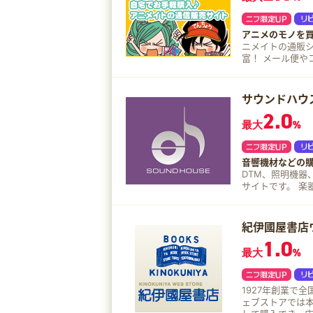
アニメのモノを
ニメイトの通販ショ
富！ メール便や
画や送料無料キ
サウンドハウ
2.0
最大
%
音響機材などの
DTM、照明機器
サイ
紀伊國屋書店
1.0
最大
%
1927年創業で
ェブストアでは本