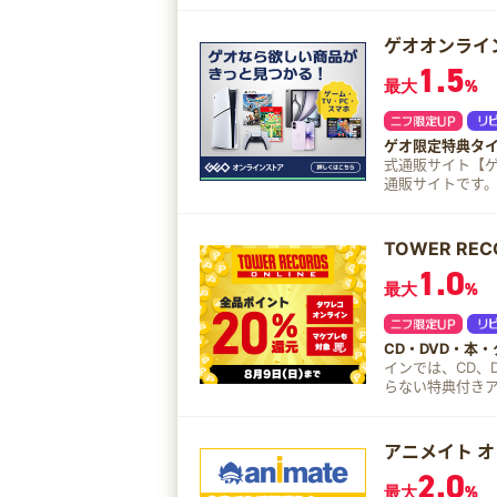
ゲオオンライ
1.5
最大
%
ゲオ限定特典タ
式通販サイト【ゲオオンラインス
通販サイトです。
豊富な商品を販売しています！ ゲオ限定特
ールも随時開催。 2,
トアでのお買い
TOWER RE
1.0
最大
%
CD・DVD・本
インでは、CD、DVD、
らない特典付き
バックアップ!
アニメイト 
2.0
最大
%