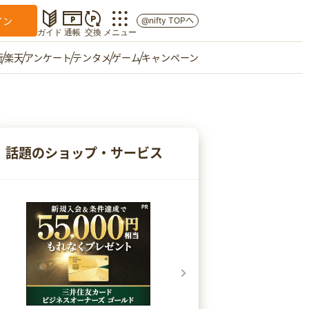
イン
@nifty TOPへ
ガイド
通帳
交換
メニュー
行
楽天
アンケート
テンタメ
ゲーム
キャンペーン
マイショップ
友達紹介
話題のショップ・サービス
ご意見箱