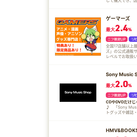
して購入でき、
ゲーマーズ
2.4
最大
%
全国17店舗以上
ズ」の公式通販サイト。 ゲーマーズでしか手に入らな
レベルでお取扱いの
や声優関連商品
おります！
Sony Music 
2.0
最大
%
CDやDVDだけ
♪
「Sony Mu
トグッズや雑誌・
HMV&BOOKS 