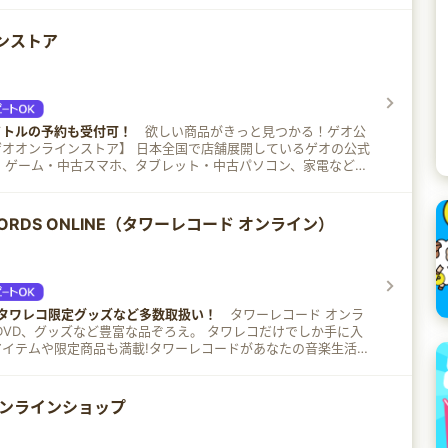
ンストア
イトルの予約も受付可！
欲しい商品がきっと見つかる！ゲオ公
トア】 日本全国で店舗展開しているゲオの公式
 ゲーム・中古スマホ、タブレット・中古パソコン、家電などの
典タイトルの予約も受付可！お得なセ
000円以上（税込）のご購入で送料無料。 ゲオオンラインス
物を楽しもう！
CORDS ONLINE（タワーレコード オンライン）
・タワレコ限定グッズなど多数取扱い！
タワーレコード オンラ
グッズなど豊富な品ぞろえ。 タワレコだけでしか手に入
アイテムや限定商品も満載!タワーレコードがあなたの音楽生活を
オンラインショップ