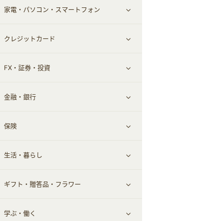
家電・パソコン・スマートフォン
食材宅配
エステ・サロン
スポーツ・フィットネス
すべて見る
クレジットカード
ウォーターサーバー
メンズ美容
日用品・薬局・からだ
ネット買取
すべて見る
FX・証券・投資
家電・パソコン・ソフトウェア
すべて見る
金融・銀行
通信・レンタルサーバー
クレジットカード
すべて見る
保険
スマホアプリ
FX
すべて見る
生活・暮らし
スマホ・携帯電話・SIM
証券
銀行・ネット銀行
すべて見る
ギフト・贈答品・フラワー
定額制有料コンテンツ
仮想通貨
キャッシング・ローン
保険相談・面談
すべて見る
学ぶ・働く
その他投資
その他金融
住まい・暮らし
すべて見る