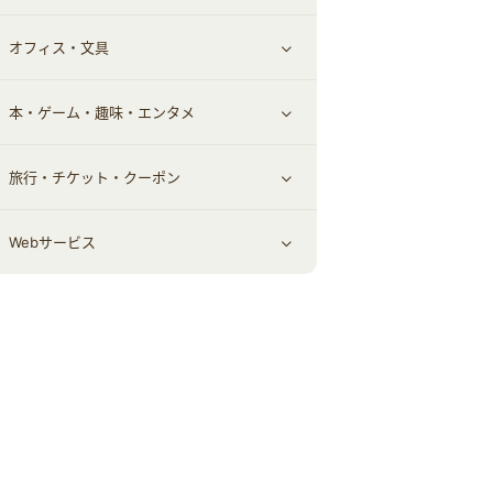
オフィス・文具
不動産
ギフト・贈答品
すべて見る
本・ゲーム・趣味・エンタメ
引越し
習い事・学習・学校
すべて見る
旅行・チケット・クーポン
エコ・エネルギー
仕事・転職
オフィス・文具
すべて見る
Webサービス
車情報・カーシェア・レンタル
ゲーム・趣味
すべて見る
中古車
音楽・シネマ・エンタメ
旅行・レジャー・航空券・宿泊
すべて見る
結婚・恋愛
本
チケット・クーポン・チラシ
Webサービス(コミュニティ)
お役立ち