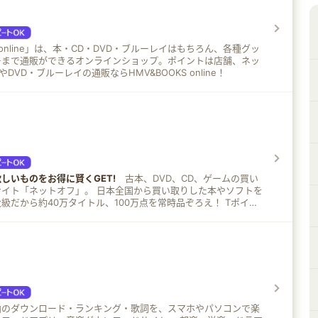
S online」は、本・CD・DVD・ブルーレイはもちろん、各種グッ
ーまで通販ができるオンラインショップ。ポイントは店舗、ネッ
やDVD・ブルーレイの通販ならHMV&BOOKS online！
しいものをお得に賢くGET!
古本、DVD、CD、ゲームの買い
フ」。 日本全国から買い取りした本やソフトを
だから約40万タイトル、100万点を常時品ぞろえ！ Tポイン
行えば商品購入時にTポイントが貯まる、使える！
曲のダウンロード・ランキング・歌詞を、スマホやパソコンで楽