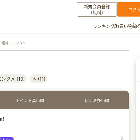
新規会員登録
ログ
（無料）
お買い物
旅
ランキング
マイメニュー
・趣味・エンタメ
ポイント通帳
ポイント交換
登録情報
その他
タメ (10)
本 (11)
お知らせ
初心者ガイド
よくある質問
キャンペーン
お問い合わせ
ポイント高い順
口コミ多い順
ログイン
a!