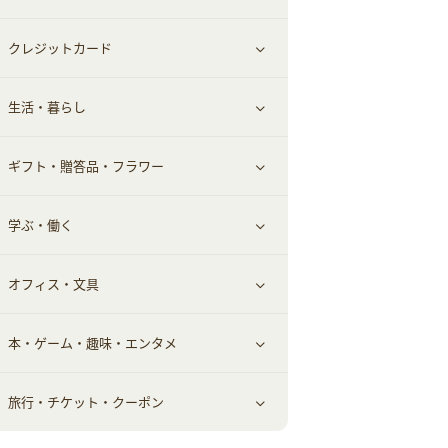
クレジットカード
小物・かばん
お酒
メイクアップ
健康食品｜青汁・飲料
すべて見る
生活・暮らし
スーツ・フォーマル
食材宅配
ヘアケア
健康食品｜乳酸菌・ケフィア
家電・パソコン・ソフトウェア
すべて見る
ギフト・贈答品・フラワー
メンズ美容
健康食品｜その他
スマホ・携帯電話・SIM
クレジットカード
すべて見る
学ぶ・働く
美容・ダイエット用品
スポーツ・フィットネス
車情報・カーシェア・レンタル
すべて見る
オフィス・文具
脱毛用品
日用品・薬局・からだ
お役立ち
ギフト・贈答品
すべて見る
本・ゲーム・趣味・エンタメ
美容食品
生活雑貨・家具インテリア
フラワー
習い事・学習・学校
すべて見る
旅行・チケット・クーポン
赤ちゃん・こども・マタニティ
オフィス・文具
すべて見る