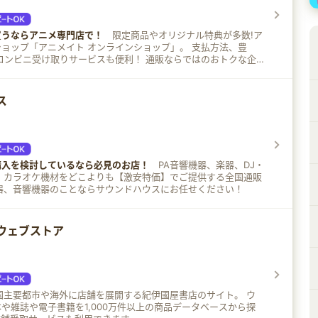
買うならアニメ専門店で！
限定商品やオリジナル特典が多数!ア
ップ「アニメイト オンラインショップ」。 支払方法、豊
コンビニ受け取りサービスも便利！ 通販ならではのおトクな企
ャンペーンなども多数実施！
ス
購入を検討しているなら必見のお店！
PA音響機器、楽器、DJ・
、カラオケ機材をどこよりも【激安特価】でご提供する全国通販
トです。 楽器、音響機器のことならサウンドハウスにお任せください！
ウェブストア
全国主要都市や海外に店舗を展開する紀伊國屋書店のサイト。 ウ
や雑誌や電子書籍を1,000万件以上の商品データベースから探