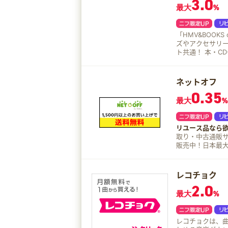
3.0
最大
%
「HMV&BOOK
ズやアクセサリ
ト共通！ 本・CD
ネットオフ
0.35
最大
%
リユース品なら欲
取り・中古通販サイト「ネットオ
販売中！日本最大級
ト利用手続きを
レコチョク
2.0
最大
%
レコチョクは、