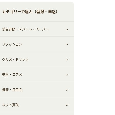
ペット
ゲーム・趣味
すべて見る
カテゴリーで選ぶ（登録・申込）
ふるさと納税
音楽・シネマ・エンタメ
旅行・レジャー・航空券・宿泊
総合通販・デパート・スーパー
本
チケット・クーポン・チラシ
ファッション
すべて見る
グルメ・ドリンク
総合通販
すべて見る
美容・コスメ
ファッション
すべて見る
健康・日用品
インナー・下着
グルメ
すべて見る
ネット買取
スーツ・フォーマル
お酒
ヘアケア
すべて見る