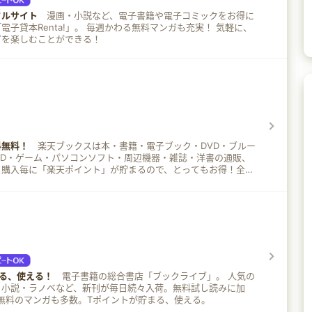
タルサイト
漫画・小説など、電子書籍や電子コミックをお得に
」。 毎週かわる無料マンガも充実！ 気軽に、
ガを楽しむことができる！
料無料！
楽天ブックスは本・書籍・電子ブック・DVD・ブルー
y)・CD・ゲーム・パソコンソフト・周辺機器・雑誌・洋書の通販、
。購入毎に「楽天ポイント」が貯まるので、とってもお得！全品
は全国のコンビ二でも受取可能。
る、使える！
電子書籍の総合書店「ブックライブ」。 人気の
・小説・ラノベなど、新刊が毎日続々入荷。無料試し読みに加
無料のマンガも多数。Tポイントが貯まる、使える。