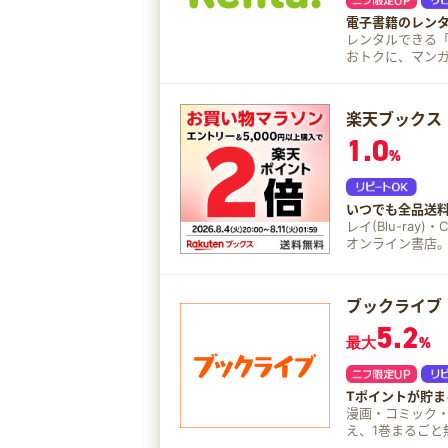
電子書籍のレン
レンタルできる「電子貸本Renta!
おトクに、マン
楽天ブックス
1.0
%
いつでも全品送
レイ(Blu-ra
オンライン書店
送料無料。商品
ブックライブ
5.2
最大
%
Tポイントが貯ま
漫画・コミック
え、1巻まるごと