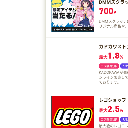
DMMスクラ
る商品も多く取りそろえています。 
関東を中心に50
700
P
DMMスクラッチ
リジナル商品や
カドカワスト
1.8
最大
%
KADOKAWA
ンライン販売して
ております。
レゴショップ
2.5
最大
%
最大級のレゴコレ