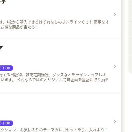
ッチ
渋谷、池袋、秋葉原、大阪に実店舗を構え、
年以上の歴史がある名店のオンラインストアです。
は、1枚から購入できるはずれなしのオンラインくじ！ 豪華なオ
、お得な商品が当たる！
ア
が発行する出版物、雑誌定期購読、グッズなどをラインナップしオ
います。 公式ならではのオリジナル特典企画を豊富に取り揃え
クション - お気に入りのテーマのレゴセットを手に入れよう！