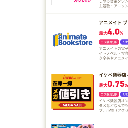
しめる音楽ダウンロー
主題歌・アニソ
中！
アニメイト 
4.0
最大
%
アニメイトの電子書
イトノベル・写真
ク全巻やアニメ
な施策を展開中です。 さらに！ アニメイト店頭でもらえる
が付いてくる作
イケベ楽器店
0.75
最大
%
イケベ楽器店オ
タメなどなんでも揃う日本最
プ、小物（アクセ
全般）、ピアノ（
方に満足いただける豊富な品
コースティック