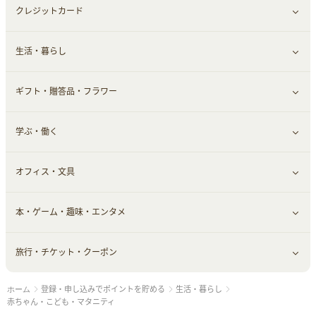
クレジットカード
小物・かばん
お酒
メイクアップ
健康食品｜青汁・飲料
すべて見る
生活・暮らし
スーツ・フォーマル
食材宅配
ヘアケア
健康食品｜乳酸菌・ケフィア
家電・パソコン・ソフトウェア
すべて見る
ギフト・贈答品・フラワー
メンズ美容
健康食品｜その他
スマホ・携帯電話・SIM
クレジットカード
すべて見る
学ぶ・働く
美容・ダイエット用品
スポーツ・フィットネス
車情報・カーシェア・レンタル
すべて見る
オフィス・文具
脱毛用品
日用品・薬局・からだ
お役立ち
ギフト・贈答品
すべて見る
本・ゲーム・趣味・エンタメ
美容食品
生活雑貨・家具インテリア
フラワー
習い事・学習・学校
すべて見る
旅行・チケット・クーポン
赤ちゃん・こども・マタニティ
オフィス・文具
すべて見る
登録・申し込みでポイントを貯める
生活・暮らし
ホーム
ペット
ゲーム・趣味
すべて見る
赤ちゃん・こども・マタニティ