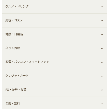
グルメ・ドリンク
総合通販
すべて見る
美容・コスメ
ファッション
すべて見る
健康・日用品
インナー・下着
グルメ
すべて見る
ネット買取
スーツ・フォーマル
お酒
ヘアケア
すべて見る
家電・パソコン・スマートフォン
食材宅配
エステ・サロン
スポーツ・フィットネス
すべて見る
クレジットカード
ウォーターサーバー
メンズ美容
日用品・薬局・からだ
ネット買取
すべて見る
FX・証券・投資
家電・パソコン・ソフトウェア
すべて見る
金融・銀行
通信・レンタルサーバー
クレジットカード
すべて見る