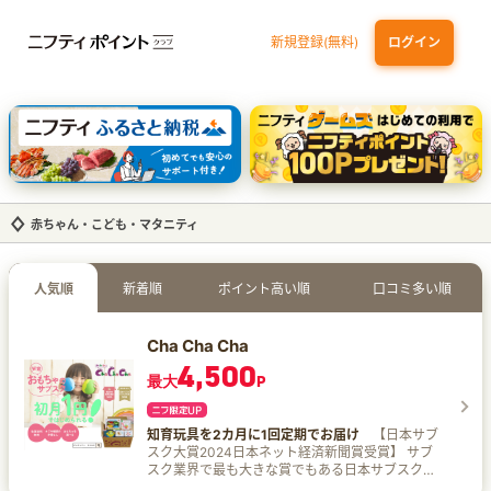
新規登録(無料)
ログイン
三井住友カード ゴールド（NL）（家族カード発行）
dカード GOLD
【実質初月無料】DMM | Disney+(ディズニープラス) セットプラン
SBI証券 確定拠出年金（iDeCo）
赤ちゃん・こども・マタニティ
人気順
新着順
ポイント高い順
口コミ多い順
Cha Cha Cha
4,500
最大
P
知育玩具を2カ月に1回定期でお届け
【日本サブ
スク大賞2024日本ネット経済新聞賞受賞】 サブ
スク業界で最も大きな賞でもある日本サブスク大
賞にて、日本ネット経済新聞賞を受賞し、日本の