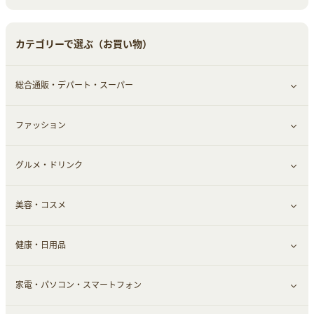
中古車
音楽・シネマ・エンタメ
旅行・レジャー・航空券・宿泊
すべて見る
カテゴリーで選ぶ（お買い物）
結婚・恋愛
本
チケット・クーポン・チラシ
Webサービス(コミュニティ)
総合通販・デパート・スーパー
お役立ち
ファッション
すべて見る
赤ちゃん・こども・マタニティ
グルメ・ドリンク
総合通販
すべて見る
ペット
美容・コスメ
デパート・スーパー
ファッション
すべて見る
ふるさと納税
健康・日用品
インナー・下着
グルメ
すべて見る
家電・パソコン・スマートフォン
靴・フットウェア
ドリンク
スキンケア
すべて見る