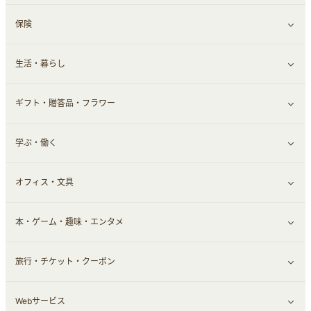
保険
スマホアプリ
FX
すべて見る
生活・暮らし
スマホ・携帯電話・SIM
証券
銀行・ネット銀行
すべて見る
ギフト・贈答品・フラワー
定額制有料コンテンツ
仮想通貨
キャッシング・ローン
保険相談・面談
すべて見る
学ぶ・働く
その他投資
その他金融
住まい・暮らし
すべて見る
オフィス・文具
不動産
ギフト・贈答品
すべて見る
本・ゲーム・趣味・エンタメ
引越し
習い事・学習・学校
すべて見る
旅行・チケット・クーポン
エコ・エネルギー
仕事・転職
オフィス・文具
すべて見る
Webサービス
車情報・カーシェア・レンタル
ゲーム・趣味
すべて見る