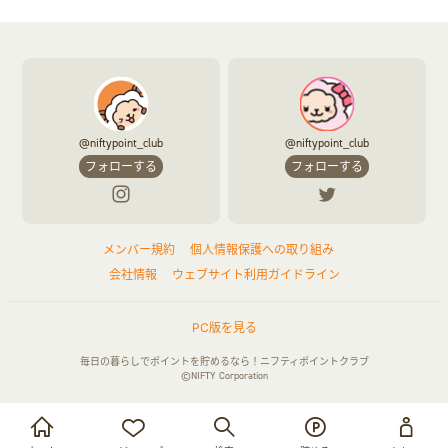
ふるさと納税
音楽・シネマ・エンタメ
旅行・レジャー・航空券・宿泊
本
チケット・クーポン・チラシ
@niftypoint_club
@niftypoint_club
フォローする
フォローする
メンバー規約
個人情報保護への取り組み
会社情報
ウェブサイト利用ガイドライン
PC版を見る
毎日の暮らしでポイントを貯めるなら！ニフティポイントクラブ
©NIFTY Corporation
お買い物・サービス利用で貯める
ログイン