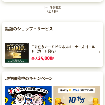
サブスクトップサービスとしてノミネートされま
した！ Cha Cha Chaは0歳〜6歳までのお子様に
1
～
1
件を表示
向けた知育玩具のサブスクリプションサービスで
（全
1
件）
す。 保育士などの有資格者が各年齢のお子様に合
わせた知育玩具を2カ月に1回定期でお届けしま
す！ 初めての方は、初月が1円になるのでお得に
ご利用いただけます♪
話題のショップ・サービス
三井住友カード ビジネスオーナーズ ゴール
ド（カード発行）
24,000
最大
P
現在開催中のキャンペーン