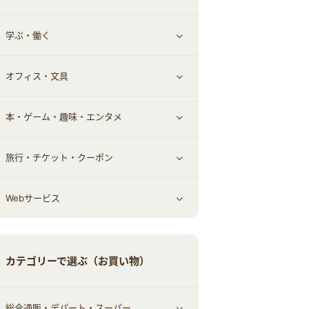
学ぶ・働く
その他投資
その他金融
住まい・暮らし
すべて見る
オフィス・文具
不動産
ギフト・贈答品
すべて見る
本・ゲーム・趣味・エンタメ
引越し
習い事・学習・学校
すべて見る
旅行・チケット・クーポン
エコ・エネルギー
仕事・転職
オフィス・文具
すべて見る
Webサービス
車情報・カーシェア・レンタル
ゲーム・趣味
すべて見る
中古車
音楽・シネマ・エンタメ
旅行・レジャー・航空券・宿泊
すべて見る
カテゴリーで選ぶ（お買い物）
結婚・恋愛
本
チケット・クーポン・チラシ
Webサービス(コミュニティ)
総合通販・デパート・スーパー