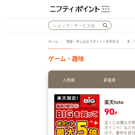
ホーム
登録・申し込みでポイントを貯める
本・
ゲーム・趣味
人気順
新着順
楽天toto
90
P
宝くじの購入が簡単にできる「楽
ポイント〉などがもらえるチャ
ので、番号を自