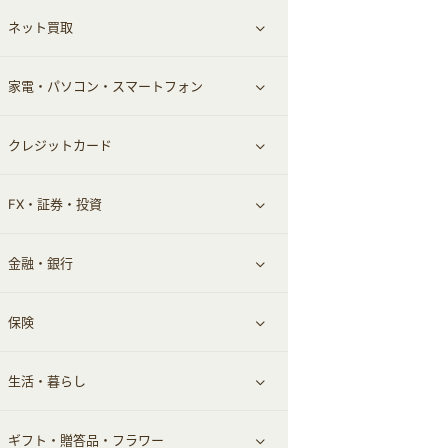
ネット買取
スーツ・フォーマル
お酒
ヘアケア
すべて見る
家電・パソコン・スマートフォン
食材宅配
エステ・サロン
スポーツ・フィットネス
すべて見る
クレジットカード
ウォーターサーバー
メンズ美容
日用品・薬局・からだ
ネット買取
すべて見る
FX・証券・投資
家電・パソコン・ソフトウェア
すべて見る
金融・銀行
通信・レンタルサーバー
クレジットカード
すべて見る
保険
スマホアプリ
FX
すべて見る
生活・暮らし
スマホ・携帯電話・SIM
証券
銀行・ネット銀行
すべて見る
ギフト・贈答品・フラワー
定額制有料コンテンツ
仮想通貨
キャッシング・ローン
保険相談・面談
すべて見る