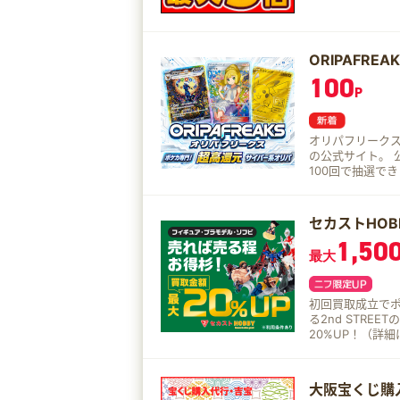
るため、宝くじ売り場や
ルや購入履歴も
ORIPAFR
100
P
オリパフリークスは
の公式サイト。 公開中のオリパ一覧から気になるガチャを選んで、1回・10回・
100回で抽選で
セカストHOB
1,50
最大
初回買取成立でポ
る2nd STREETのトイ・
20%UP！（詳細はHPをご確
査定に納得できなかった方におす
査定します。 査定料・送料・キャンセル料はすべて無料。Webで申込み完結、箱
に詰めて送るだけ
大阪宝くじ購