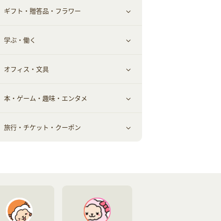
ギフト・贈答品・フラワー
メンズ美容
健康食品｜その他
スマホ・携帯電話・SIM
クレジットカード
すべて見る
学ぶ・働く
美容・ダイエット用品
スポーツ・フィットネス
車情報・カーシェア・レンタル
すべて見る
オフィス・文具
脱毛用品
日用品・薬局・からだ
お役立ち
ギフト・贈答品
すべて見る
本・ゲーム・趣味・エンタメ
美容食品
生活雑貨・家具インテリア
フラワー
習い事・学習・学校
すべて見る
旅行・チケット・クーポン
赤ちゃん・こども・マタニティ
オフィス・文具
すべて見る
ペット
ゲーム・趣味
すべて見る
ふるさと納税
音楽・シネマ・エンタメ
旅行・レジャー・航空券・宿泊
本
チケット・クーポン・チラシ