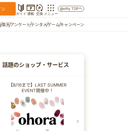
イン
@nifty TOPへ
ガイド
通帳
交換
メニュー
行
楽天
アンケート
テンタメ
ゲーム
キャンペーン
マイショップ
友達紹介
話題のショップ・サービス
ご意見箱
【8/16まで】LAST SUMMER
EVENT開催中！