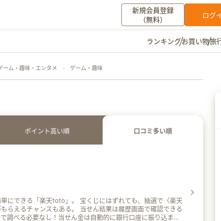
新規会員登録
ログ
（無料）
お買い物
旅
ランキング
マイメニュー
ゲーム・趣味・エンタメ
ゲーム・趣味
ポイント通帳
ポイント交換
登録情報
その他
ポイント高い順
口コミ多い順
お知らせ
初心者ガイド
よくある質問
キャンペーン
お問い合わせ
ログイン
天toto」。 宝くじにはずれても、抽選で〈楽天
ンスもある。 当せん結果は履歴画面で確認できる
分で調べる必要なし！当せん金は自動的に銀行口座に振り込まれ