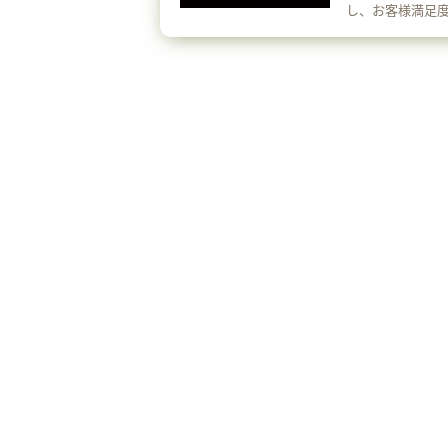
し、お客様満足度
指し、努力しております。 送料、手数料・返送料
際の送料・手数
梱包グッズプレゼ
ダンボールをプレゼントいたします
定！ 査定のプロが
ギュアも買取OK
します。 迅速査定・振込 商品到着後、最短48時間以内でご入金！ フィギュア買
取ネットはあなたの時間を大切に
デル、アニメグ
衣装、一番くじ