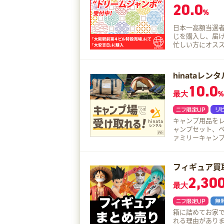
20.0
%
日本一高額当選
じを購入し、届けて
忙しい方にオスス
スペシャルとい
hinataレンタ
10.0
最大
%
キャンプ用品をレンタルし
ャンプセット、
ァミリーキャンプ
タルしたキャン
ことも可能です
フィギュア買
2,30
最大
箱に詰めてお家で待つだけの
れる理由があり