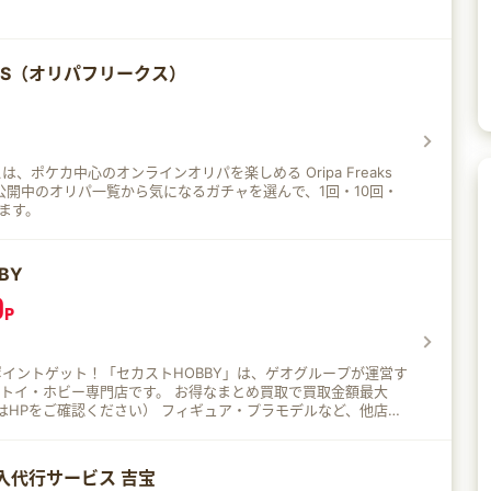
銀行で受け取る必要がない。 各宝くじの販売スケジュー
ウェブからすぐに確認できるので、とっても便利。
EAKS（オリパフリークス）
、ポケカ中心のオンラインオリパを楽しめる Oripa Freaks
きます。
BY
0
P
イントゲット！「セカストHOBBY」は、ゲオグループが運営す
ホビー専門店です。 お得なまとめ買取で買取金額最大
認ください） フィギュア・プラモデルなど、他店の
すめ！ サブカルに詳しい店長が1点ずつ丁寧に
でOK！
入代行サービス 吉宝