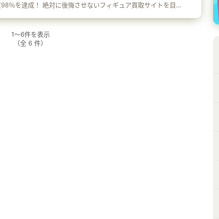
98％を達成！ 絶対に後悔させないフィギュア買取サイトを目
無料！ 商品をお送りいただく
料はもちろん、査定に納得いかない場合の返送料金も無料です。
ント 申し込んだけど送る箱が無い！という時も安心。 無料で
1
～
6
件を表示
。 厳格な査定 プレミア物などもきっちり査
（全
6
件）
あなたの大切なフィギュアを大切に査定します。 箱なしフィ
 箱が無いと買取しないお店が多い中、箱なしでもしっかり査定
します。 買取対象アイテム フィギュア、プラモ
ッズ、抱き枕カバー、コスプレ衣装、ドール、超合金、コスプレ
、プライズ、ミニカー、鉄道模型、ゲームセンターの景品