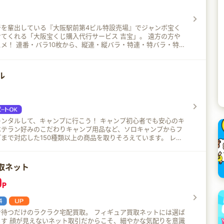
者を輩出している『大阪駅前第4ビル特設売場』でジャンボ宝く
くれる「大阪宝くじ購入代行サービス 吉宝」。 遠方の方や
メ！ 連番・バラ10枚から、縦連・縦バラ・特連・特バラ・特連
った特別な買い方まで対応してくれる！
ル
て、キャンプに行こう！ キャンプ初心者でも安心のキ
ベテラン好みのこだわりキャンプ用品など、ソロキャンプからフ
まで対応した150種類以上の商品を取りそろえています。 レン
プ用品はキャンプ場に配送できるので、手ぶらでキャンプに行く
。
取ネット
0
P
ラクラク宅配買取。 フィギュア買取ネットには選ば
ます 顔が見えないネット取引だからこそ、細やかな気配りを意識