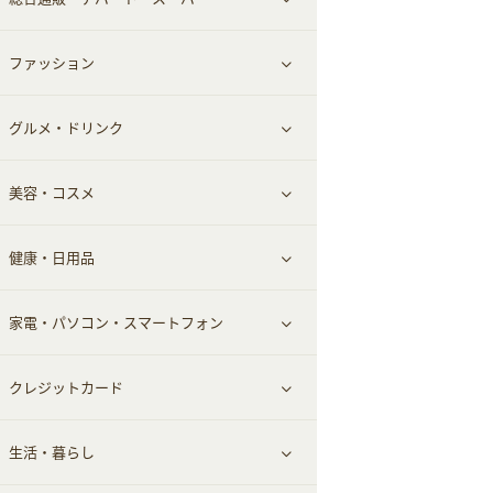
お役立ち
ファッション
すべて見る
赤ちゃん・こども・マタニティ
グルメ・ドリンク
総合通販
すべて見る
ペット
美容・コスメ
デパート・スーパー
ファッション
すべて見る
ふるさと納税
健康・日用品
インナー・下着
グルメ
すべて見る
家電・パソコン・スマートフォン
靴・フットウェア
ドリンク
スキンケア
すべて見る
クレジットカード
小物・かばん
お酒
メイクアップ
健康食品｜青汁・飲料
すべて見る
生活・暮らし
スーツ・フォーマル
食材宅配
ヘアケア
健康食品｜乳酸菌・ケフィア
家電・パソコン・ソフトウェア
すべて見る