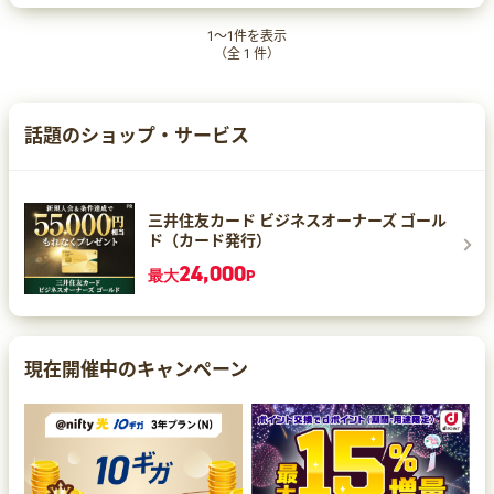
治療 日本皮膚科学会のAGA治療ガイドラインでA
ランクを取得した成分をはじめ、さまざまな薄
1
～
1
件を表示
毛、抜け毛に有効で最適な治療を行っています。
（全
1
件）
低価格設定 医学的根拠に基づく治療を《安心納得
価格》でご提供します。 30日間全額返金保証 安
心して治療を受けていただくため、30日間の全額
返金保証をしています。 詳しくはカウンセリング
話題のショップ・サービス
時にご相談ください。 無料カウンセリング患者様
によりAGA・薄毛のタイプ、進行具合、進行スピ
ードは異なります。 カウンセリングでは、専門カ
ウンセラーがお悩みをお伺いし、現在の状態を改
善するためにどれぐらいの期間・費用がかかるの
三井住友カード ビジネスオーナーズ ゴール
かなどを丁寧にわかりやすくご説明します。 アフ
ド（カード発行）
ターフォロー 通院時に頭髪チェックを行い、治療
の経過を診るだけではなく、専門医の視点から食
24,000
最大
P
生活をはじめとしたライフスタイルのアドバイス
します。
現在開催中のキャンペーン