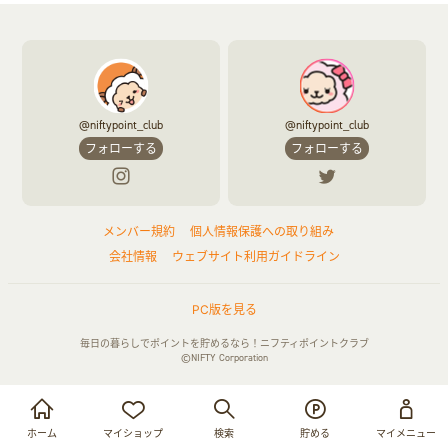
ふるさと納税
音楽・シネマ・エンタメ
旅行・レジャー・航空券・宿泊
本
チケット・クーポン・チラシ
@niftypoint_club
@niftypoint_club
フォローする
フォローする
メンバー規約
個人情報保護への取り組み
会社情報
ウェブサイト利用ガイドライン
PC版を見る
毎日の暮らしでポイントを貯めるなら！ニフティポイントクラブ
©NIFTY Corporation
お買い物・サービス利用で貯める
ログイン
ホーム
マイショップ
検索
貯める
マイメニュー