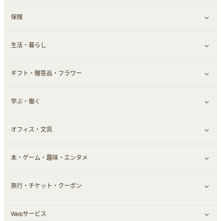
保険
スマホアプリ
FX
すべて見る
生活・暮らし
スマホ・携帯電話・SIM
証券
銀行・ネット銀行
すべて見る
ギフト・贈答品・フラワー
定額制有料コンテンツ
仮想通貨
キャッシング・ローン
保険相談・面談
すべて見る
学ぶ・働く
その他投資
その他金融
住まい・暮らし
すべて見る
オフィス・文具
不動産
ギフト・贈答品
すべて見る
本・ゲーム・趣味・エンタメ
引越し
習い事・学習・学校
すべて見る
旅行・チケット・クーポン
エコ・エネルギー
仕事・転職
オフィス・文具
すべて見る
Webサービス
車情報・カーシェア・レンタル
ゲーム・趣味
すべて見る