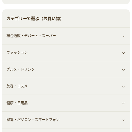
中古車
音楽・シネマ・エンタメ
旅行・レジャー・航空券・宿泊
すべて見る
カテゴリーで選ぶ（お買い物）
結婚・恋愛
本
チケット・クーポン・チラシ
Webサービス(コミュニティ)
総合通販・デパート・スーパー
お役立ち
ファッション
すべて見る
赤ちゃん・こども・マタニティ
グルメ・ドリンク
総合通販
すべて見る
ペット
美容・コスメ
デパート・スーパー
ファッション
すべて見る
ふるさと納税
健康・日用品
インナー・下着
グルメ
すべて見る
家電・パソコン・スマートフォン
靴・フットウェア
ドリンク
スキンケア
すべて見る