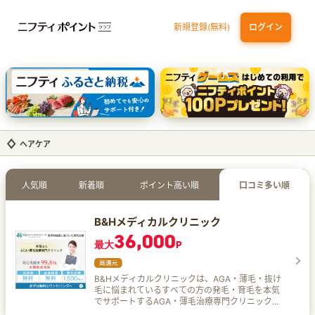
新規登録(無料)
ログイン
三井住友カード ゴールド（NL）（家族カード発行）
dカード GOLD
【実質初月無料】DMM | Disney+(ディズニープラス) セットプラン
SBI証券 確定拠出年金（iDeCo）
ヘアケア
人気順
新着順
ポイント高い順
口コミ多い順
B&Hメディカルクリニック
36,000
最大
P
B&Hメディカルクリニックは、AGA・薄毛・抜け
毛に悩まれているすべての方の発毛・育毛を本気
でサポートするAGA・薄毛治療専門クリニックで
す。 ヘアライフ5つの特徴 医学的根拠に基づいた