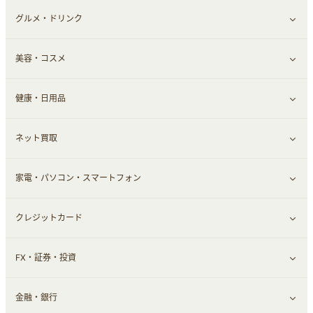
グルメ・ドリンク
総合通販
すべて見る
美容・コスメ
ファッション
すべて見る
健康・日用品
インナー・下着
グルメ
すべて見る
ネット買取
スーツ・フォーマル
お酒
ヘアケア
すべて見る
家電・パソコン・スマートフォン
食材宅配
エステ・サロン
スポーツ・フィットネス
すべて見る
クレジットカード
ウォーターサーバー
メンズ美容
日用品・薬局・からだ
ネット買取
すべて見る
FX・証券・投資
家電・パソコン・ソフトウェア
すべて見る
金融・銀行
通信・レンタルサーバー
クレジットカード
すべて見る