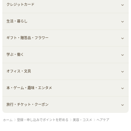
クレジットカード
小物・かばん
お酒
メイクアップ
健康食品｜青汁・飲料
すべて見る
生活・暮らし
スーツ・フォーマル
食材宅配
ヘアケア
健康食品｜乳酸菌・ケフィア
家電・パソコン・ソフトウェア
すべて見る
ギフト・贈答品・フラワー
メンズ美容
健康食品｜その他
スマホ・携帯電話・SIM
クレジットカード
すべて見る
学ぶ・働く
美容・ダイエット用品
スポーツ・フィットネス
車情報・カーシェア・レンタル
すべて見る
オフィス・文具
脱毛用品
日用品・薬局・からだ
お役立ち
ギフト・贈答品
すべて見る
本・ゲーム・趣味・エンタメ
美容食品
生活雑貨・家具インテリア
フラワー
習い事・学習・学校
すべて見る
旅行・チケット・クーポン
赤ちゃん・こども・マタニティ
オフィス・文具
すべて見る
登録・申し込みでポイントを貯める
美容・コスメ
ヘアケア
ホーム
ペット
ゲーム・趣味
すべて見る