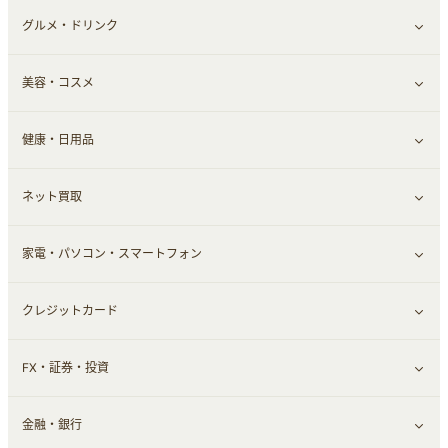
グルメ・ドリンク
総合通販
すべて見る
美容・コスメ
ファッション
すべて見る
健康・日用品
インナー・下着
グルメ
すべて見る
ネット買取
スーツ・フォーマル
お酒
ヘアケア
すべて見る
家電・パソコン・スマートフォン
食材宅配
エステ・サロン
スポーツ・フィットネス
すべて見る
クレジットカード
ウォーターサーバー
メンズ美容
日用品・薬局・からだ
ネット買取
すべて見る
FX・証券・投資
家電・パソコン・ソフトウェア
すべて見る
金融・銀行
通信・レンタルサーバー
クレジットカード
すべて見る