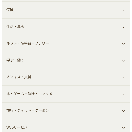
保険
スマホアプリ
FX
すべて見る
生活・暮らし
スマホ・携帯電話・SIM
証券
銀行・ネット銀行
すべて見る
ギフト・贈答品・フラワー
定額制有料コンテンツ
仮想通貨
キャッシング・ローン
保険相談・面談
すべて見る
学ぶ・働く
その他投資
その他金融
住まい・暮らし
すべて見る
オフィス・文具
不動産
ギフト・贈答品
すべて見る
本・ゲーム・趣味・エンタメ
引越し
習い事・学習・学校
すべて見る
旅行・チケット・クーポン
エコ・エネルギー
仕事・転職
オフィス・文具
すべて見る
Webサービス
車情報・カーシェア・レンタル
ゲーム・趣味
すべて見る