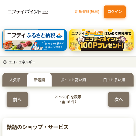
新規登録(無料)
ログイン
dカード GOLD
三井住友カード ゴールド（NL）（家族カード発行）
【実質初月無料】DMM | Disney+(ディズニープラス) セットプラン
SBI証券 確定拠出年金（iDeCo）
エコ・エネルギー
人気順
新着順
ポイント高い順
口コミ多い順
21
～
20
件を表示
前へ
次へ
（全
16
件）
話題のショップ・サービス