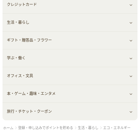
クレジットカード
小物・かばん
お酒
メイクアップ
健康食品｜青汁・飲料
すべて見る
生活・暮らし
スーツ・フォーマル
食材宅配
ヘアケア
健康食品｜乳酸菌・ケフィア
家電・パソコン・ソフトウェア
すべて見る
ギフト・贈答品・フラワー
メンズ美容
健康食品｜その他
スマホ・携帯電話・SIM
クレジットカード
すべて見る
学ぶ・働く
美容・ダイエット用品
スポーツ・フィットネス
車情報・カーシェア・レンタル
すべて見る
オフィス・文具
脱毛用品
日用品・薬局・からだ
お役立ち
ギフト・贈答品
すべて見る
本・ゲーム・趣味・エンタメ
美容食品
生活雑貨・家具インテリア
フラワー
習い事・学習・学校
すべて見る
旅行・チケット・クーポン
赤ちゃん・こども・マタニティ
オフィス・文具
すべて見る
登録・申し込みでポイントを貯める
生活・暮らし
エコ・エネルギー
ホーム
ペット
ゲーム・趣味
すべて見る