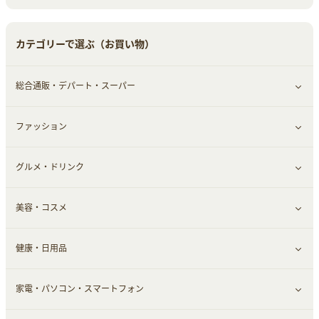
中古車
音楽・シネマ・エンタメ
旅行・レジャー・航空券・宿泊
すべて見る
カテゴリーで選ぶ（お買い物）
結婚・恋愛
本
チケット・クーポン・チラシ
Webサービス(コミュニティ)
総合通販・デパート・スーパー
お役立ち
ファッション
すべて見る
赤ちゃん・こども・マタニティ
グルメ・ドリンク
総合通販
すべて見る
ペット
美容・コスメ
デパート・スーパー
ファッション
すべて見る
ふるさと納税
健康・日用品
インナー・下着
グルメ
すべて見る
家電・パソコン・スマートフォン
靴・フットウェア
ドリンク
スキンケア
すべて見る