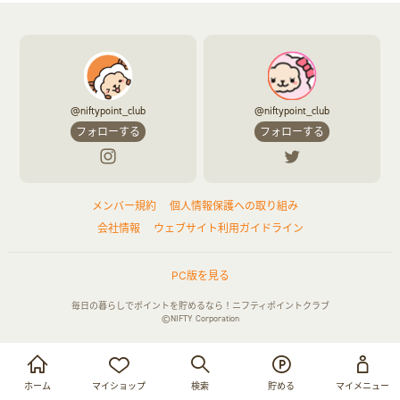
ふるさと納税
音楽・シネマ・エンタメ
旅行・レジャー・航空券・宿泊
本
チケット・クーポン・チラシ
@niftypoint_club
@niftypoint_club
フォローする
フォローする
メンバー規約
個人情報保護への取り組み
会社情報
ウェブサイト利用ガイドライン
PC版を見る
毎日の暮らしでポイントを貯めるなら！ニフティポイントクラブ
©NIFTY Corporation
お買い物・サービス利用で貯める
ログイン
ホーム
マイショップ
検索
貯める
マイメニュー