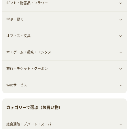
ギフト・贈答品・フラワー
定額制有料コンテンツ
仮想通貨
キャッシング・ローン
保険相談・面談
すべて見る
学ぶ・働く
その他投資
その他金融
住まい・暮らし
すべて見る
オフィス・文具
不動産
ギフト・贈答品
すべて見る
本・ゲーム・趣味・エンタメ
引越し
習い事・学習・学校
すべて見る
旅行・チケット・クーポン
エコ・エネルギー
仕事・転職
オフィス・文具
すべて見る
Webサービス
車情報・カーシェア・レンタル
ゲーム・趣味
すべて見る
中古車
音楽・シネマ・エンタメ
旅行・レジャー・航空券・宿泊
すべて見る
カテゴリーで選ぶ（お買い物）
結婚・恋愛
本
チケット・クーポン・チラシ
Webサービス(コミュニティ)
総合通販・デパート・スーパー