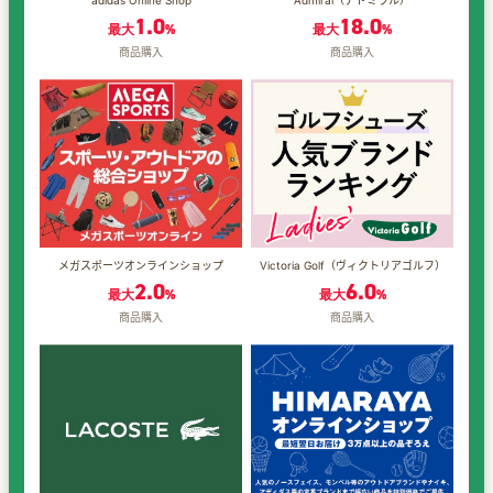
adidas Online Shop
Admiral（アドミラル）
1.0
18.0
最大
%
最大
%
商品購入
商品購入
メガスポーツオンラインショップ
Victoria Golf（ヴィクトリアゴルフ）
2.0
6.0
最大
%
最大
%
商品購入
商品購入