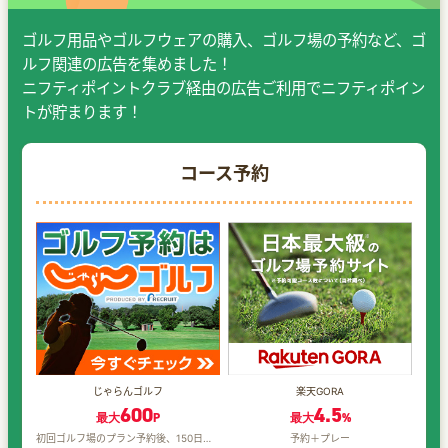
ゴルフ用品やゴルフウェアの購入、ゴルフ場の予約など、ゴ
ルフ関連の広告を集めました！
ニフティポイントクラブ経由の広告ご利用でニフティポイン
トが貯まります！
コース予約
じゃらんゴルフ
楽天GORA
600
4.5
最大
P
最大
%
初回ゴルフ場のプラン予約後、150日以内のプレー完了
予約＋プレー