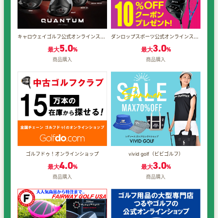
キャロウェイゴルフ公式オンラインストア
ダンロップスポーツ公式オンラインストア
5.0
3.0
最大
%
最大
%
商品購入
商品購入
ゴルフドゥ！オンラインショップ
vivid golf（ビビゴルフ）
4.0
3.0
最大
%
最大
%
商品購入
商品購入