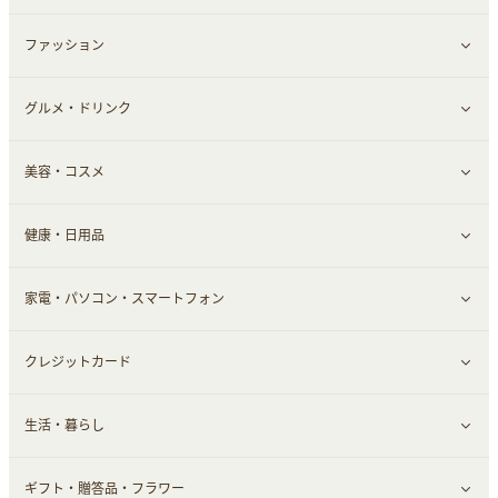
お役立ち
ファッション
すべて見る
赤ちゃん・こども・マタニティ
グルメ・ドリンク
総合通販
すべて見る
ペット
美容・コスメ
デパート・スーパー
ファッション
すべて見る
ふるさと納税
健康・日用品
インナー・下着
グルメ
すべて見る
家電・パソコン・スマートフォン
靴・フットウェア
ドリンク
スキンケア
すべて見る
クレジットカード
小物・かばん
お酒
メイクアップ
健康食品｜青汁・飲料
すべて見る
生活・暮らし
スーツ・フォーマル
食材宅配
ヘアケア
健康食品｜乳酸菌・ケフィア
家電・パソコン・ソフトウェア
すべて見る
ギフト・贈答品・フラワー
メンズ美容
健康食品｜その他
スマホ・携帯電話・SIM
クレジットカード
すべて見る