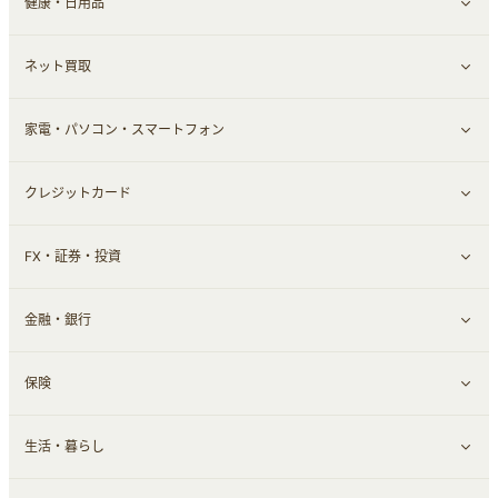
健康・日用品
インナー・下着
グルメ
すべて見る
ネット買取
スーツ・フォーマル
お酒
ヘアケア
すべて見る
家電・パソコン・スマートフォン
食材宅配
エステ・サロン
スポーツ・フィットネス
すべて見る
クレジットカード
ウォーターサーバー
メンズ美容
日用品・薬局・からだ
ネット買取
すべて見る
FX・証券・投資
家電・パソコン・ソフトウェア
すべて見る
金融・銀行
通信・レンタルサーバー
クレジットカード
すべて見る
保険
スマホアプリ
FX
すべて見る
生活・暮らし
スマホ・携帯電話・SIM
証券
銀行・ネット銀行
すべて見る