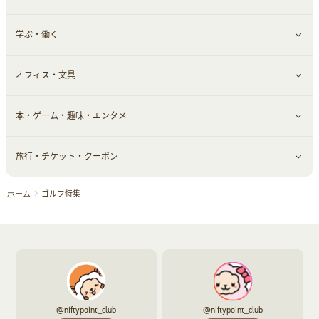
学ぶ・働く
美容・ダイエット用品
スポーツ・フィットネス
車情報・カーシェア・レンタル
すべて見る
オフィス・文具
脱毛用品
日用品・薬局・からだ
お役立ち
ギフト・贈答品
すべて見る
本・ゲーム・趣味・エンタメ
美容食品
生活雑貨・家具インテリア
フラワー
習い事・学習・学校
すべて見る
旅行・チケット・クーポン
赤ちゃん・こども・マタニティ
オフィス・文具
すべて見る
ゴルフ特集
ホーム
ペット
ゲーム・趣味
すべて見る
ふるさと納税
音楽・シネマ・エンタメ
旅行・レジャー・航空券・宿泊
本
チケット・クーポン・チラシ
@niftypoint_club
@niftypoint_club