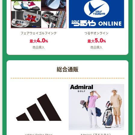
フェアウェイゴルフインク
つるやオンライン
4.0
5.0
最大
%
最大
%
商品購入
商品購入
総合通販