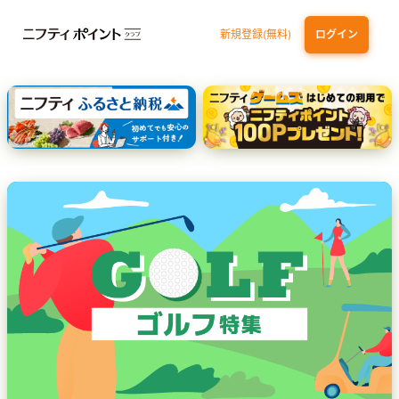
新規登録(無料)
ログイン
dカード
九州カードNEXT
JCB ORIGINAL SERIES：JCBカード S
三井住友カード ゴールド（NL）（家族カード発行）
【実質初月無料】DMM | Disney+(ディズニープラス) セットプラン