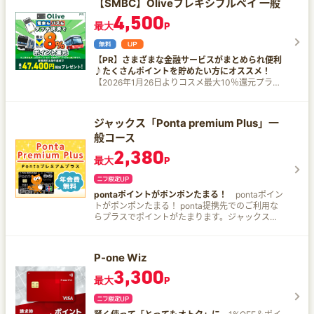
【SMBC】Oliveフレキシブルペイ 一般
の対象となりません。 ※1一定金額（原則1万円）
カード。 【三井住友カード（CL）】 新規入会＆
永年無料の魔法 年間100万円以上のご利用で、翌
4,500
を超えると、タッチ決済でなく、決済端末にカー
条件達成で最大29,000円相当プレゼント 期間：
年以降の年会費がずーっと無料！さらに、達成の
最大
P
ドを挿しお支払いただく場合がございます。その
2026年7月23日～ ▼内訳 １．新規入会＆ご入会
ご褒美に毎年10,000Vポイントがもらえます！
場合のお支払い分は、 タッチ決済分のポイント還
月＋1ヵ月後末までにスマホのタッチ決済1回で
（※1）（※2） 貯めたVポイントで、新しいコスメ
元の対象となりませんので、ご了承ください。上
5,000円分のVポイントPayギフトプレゼント ２．
やお気に入りのファッションアイテムが買えるか
【PR】さまざまな金融サービスがまとめられ便利
記、タッチ決済とならない金額の上限は、ご利用
新規入会&5万円以上利用または10万円以上利用で
も。お得感たっぷりで、毎日がもっと楽しくなり
♪たくさんポイントを貯めたい方にオススメ！
される店舗によって異な る場合がございます。 ※1
最大6,000円分のVポイントPayギフトプレゼント
ますね。 ２．100万円のハードルは低い！ 「年間
【2026年1月26日よりコスメ最大10％還元プラン
スマホのタッチ決済対象店舗とモバイルオーダー
└5万円以上利用で1,000円分 └10万円以上利用で
100万円って多いかも」と思うかもしれません
登場！】 クレジットモードに新規入会いただく
の対象店舗は異なります。詳しくはサービス詳細
3,000円分 Mastercardブランドならさらにプラス
が、家賃や日々の買い物、洋服、美容代の支払い
と、Qoo10および@cosme SHOPPINGにてVポイ
ページをご確認ください。 ※1通常のポイント分を
3,000円分 ３．SBI証券口座開設&クレカ積立など
をこのカードでまとめれば、 月々約9万円で達成
ントが最大10％（月上限5,000ポイント）還元。
含んだ還元率です。 ※1ポイント還元率は利用金額
で18,000円相当のVポイントプレゼント ◆学生限
ジャックス「Ponta premium Plus」一
可能です。日常の支出を賢くカードで払うだけ
(※) ※ 上記ポイント還元率は、通常のポイント還元
に対する獲得ポイントを示したもので、ポイント
定 新規入会＆条件達成で最大12,000円相当プレゼ
で、年会費永年無料の恩恵をゲット！ ３．実質最
般コース
率を含んだ還元率です。 ※ 当プランや最大10％還
の交換方法によっては、1ポイント1円相当になら
ント ▼内訳 a)新規入会＆スマホのタッチ決済1回
大1.5%の高還元 年間100万円の利用で10,000Vポ
元の条件・詳細は、必ず以下ホームぺージをご確
2,380
ない場合があります。 ※1Google Pay™ 、
で5,000円分のVポイントPayギフトプレゼント b)
イント（※2） がもらえるので、実質的な還元率は
最大
P
認ください。 ※ 当プランは予告なく変更・終了す
Samsung Payで、Mastercard®タッチ決済はご利
新規入会&5万円以上利用または10万円以上利用で
最大1.5%！高還元率でポイントがザクザク貯まる
ることがございます。 詳しい条件はこちら
用いただけません。ポイント還元は受けられませ
最大6,000円分のVポイントPayギフトプレゼント
から、 ショッピングももっと楽しくなりますね。
https://www.smbc-
んので、ご注意ください。 ※2 商業施設内の店舗
c)学生限定 新規入会で1,000円分のVポイント
ポイントを賢く使って、自分へのご褒美も忘れず
card.com/nyukai/campaign/pop/cardinfo30106
pontaポイントがポンポンたまる！
pontaポイン
など、一部ポイント加算の対象とならない店舗が
Payギフトプレゼント ＜おすすめポイント＞
に！ ４．対象のコンビニ・飲食店でのスマホのタ
39.jsp ～Oliveフレキシブルペイ 一般で、Vポイン
トがポンポンたまる！ ponta提携先でのご利用な
あります。 ※3 カード現物のタッチ決済、iD、カ
■VISAのクレジットカードとしては国内初のカー
ッチ決済またはモバイルオーダーを利用すると、
トがザクザク貯まる！～ 「おトクに使えて便利」
らプラスでポイントがたまります。ジャックス
ード差し込み、磁気取引は対象外です。 ※4 「最
ドレスクレジットカード ■業界初！24時間、最短
7％ポイント還元！（※3） ５．セブン-イレブンで
と話題のOlive。 対象のコンビニ・飲食店でのスマ
「Ponta premium Plus」でポイントをポンポンた
大10％」は、「対象のコンビニ・飲食店で最大
10秒で即時発行が可能（※1） ■年会費永年無料 ■
最大10％ポイント還元 条件達成の上で、セブ
ホのタッチ決済またはモバイルオーダーで、最大
めて得しちゃおう♪
7％還元」に加えて、3％が付与された合計還元率
カードレスでカードの紛失の心配なし ■対象のコ
ン-イレブン（※4）でスマホのVisaのタッチ決
20％ポイント還元！ 三井住友カード（NL）の最
です。 「3％」のうち0.5％は、お支払い時の
ンビニ・飲食店でスマホのタッチ決済またはモバ
P-one Wiz
済・Mastercard®タッチ決済（※5）で支払うと、
大7％ポイント還元に加えて、 Oliveフレキシブル
セブン-イレブンアプリの会員コード提示によって
イルオーダーを利用すると、7％ポイント還元
最大10％（※6）ポイント還元！（※7）（※8）
3,300
ペイ 一般ならさらにおトクにポイントを貯めるチ
付与されたセブンマイルを、Vポイントへと交換い
（※2） ■セブン-イレブンで最大10％ポイント還
最大
P
６．手軽にゴールドカードデビュー！ 豪華な特典
ャンス！ 【おトクな情報をいくつかご紹介！】 1.
ただくことで付与されます。 ※5 2025年4月1日ご
元 条件達成の上で、セブン-イレブン（※3）でス
を手軽に楽しめる一枚です。初めてゴールドカー
ポイントが貯まりやすい！ 以下の対象店舗で、ス
利用分より、セブン‐イレブンでのタバコご購入分
マホのVisaのタッチ決済・Mastercard®タッチ決
ドを持つ方にもピッタリ。 持っているだけで気分
マホのタッチ決済を利用するだけで8％ポイント還
のうち、本サービスによる追加の特典（＋
済（※4）で支払うと、最大10％（※5）ポイント
が上がる【三井住友カード ゴールド（NL）オーロ