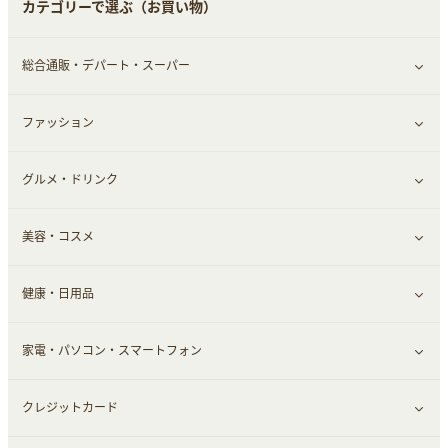
カテゴリーで選ぶ（お買い物）
結婚・恋愛
本
チケット・クーポン・チラシ
Webサービス(コミュニティ)
総合通販・デパート・スーパー
お役立ち
ファッション
すべて見る
赤ちゃん・こども・マタニティ
グルメ・ドリンク
総合通販
すべて見る
ペット
美容・コスメ
デパート・スーパー
ファッション
すべて見る
ふるさと納税
健康・日用品
インナー・下着
グルメ
すべて見る
家電・パソコン・スマートフォン
靴・フットウェア
ドリンク
スキンケア
すべて見る
クレジットカード
小物・かばん
お酒
メイクアップ
健康食品｜青汁・飲料
すべて見る