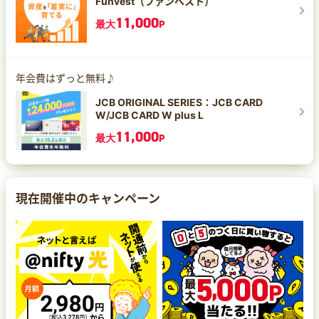
Funvest（ファンベスト）
内の店舗など、一部ポイント加算の対象とならな
は、1ポイント1円相当にならない場合がありま
い店舗があります。 ※4 カード現物のタッチ決
11,000
す。 ※3 Google Pay™ 、Samsung Payで、
最大
P
済、iD、カード差し込み、磁気取引は対象外で
Mastercard®タッチ決済はご利用いただけませ
す。 ※5「最大10％」は、「対象のコンビニ・飲食
ん。ポイント還元は受けられませんので、ご注意
店で最大7％還元」に加えて、3％が付与された合
ください。 ※4 商業施設内の店舗など、一部ポイ
計還元率です。 「3％」のうち0.5％は、お支払い
ント加算の対象とならない店舗があります。 ※5 カ
時のセブン-イレブンアプリの会員コード提示によ
年会費はずっと無料♪
ード現物のタッチ決済、iD、カード差し込み、磁
って付与されたセブンマイルを、Vポイントへと交
気取引は対象外です。 ※6 「最大10％」は、「対
換いただくことで付与されます。 ※6 2025年4月1
JCB ORIGINAL SERIES：JCB CARD
象のコンビニ・飲食店で最大7％還元」に加えて、
日ご利用分より、セブン‐イレブンでのタバコご購
3％が付与された合計還元率です。 「3％」の
W/JCB CARD W plus L
入分のうち、本サービスによる追加の特典（＋
うち0.5％は、お支払い時のセブン-イレブンアプ
9.25％）は付与されません。 ※7 本サービスや
11,000
リの会員コード提示によって付与されたセブンマ
最大
P
10％還元の条件・詳細は、必ず三井住友カード公
イルを、Vポイントへと交換いただくことで付与さ
式HPをご確認ください。
れます。 ※7 2025年4月1日ご利用分より、セブン‐
イレブンでのタバコご購入分のうち、本サービス
による追加の特典（＋9.25%）は付与されませ
ん。 ※8 本サービスや10％還元の条件・詳細は、
現在開催中のキャンペーン
必ず三井住友カード公式HPをご確認ください。
※9 上記ポイント還元率は、通常のポイント還元率
を含んだ還元率です。 ※9 当プランや最大10％還
元の条件・詳細は、必ず以下ホームぺージをご確
認ください。 ※9 当プランは予告なく変更・終了
することがございます。