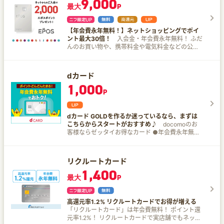
9,000
て支払いで最大7,000dポイントプレゼント！ ※d
a)新規入会＆スマホのタッチ決済1回で5,000円分
最大
P
ポイント(期間・用途限定) 家族カードの1枚目は年
のVポイントPayギフトプレゼント b)新規入会&5
会費無料！ 家族カードで家族のドコモ利用料金も
万円以上利用または10万円以上利用で最大6,000
1,000円（税抜）ごとに税抜金額の10％還元！ 家
円分のVポイントPayギフトプレゼント c)学生限
【年会費永年無料！】ネットショッピングでポイ
族全員分を一括請求で支払っている場合、dカード
定 新規入会で1,000円分のVポイントPayギフト
ント最大30倍！
入会金・年会費永年無料！ ふだ
GOLD１枚で全員分が還元対象とはなりません！
プレゼント ＜おすすめポイント＞ ■年会費永年無
んのお買い物や、携帯料金や電気料金などの公共
カード１契約につき１回線のみ10%ポイント還元
料 ■対象のコンビニ・飲食店でスマホのタッチ決
料金のお支払いでもポイントが貯まります。 凹凸
の優待対象となりますので、家族カードを発行す
済またはモバイルオーダーを利用すると、7%ポイ
がないシンプルなデザイン カード番号が裏面に記
るのをおすすめいたします。 ●マネックス証券で
ント還元 （※1） ■セブン-イレブンで最大10％
載されており周囲から見えず、あんしん・安全 タ
のdカード積立で最大5.0％還元 ※NISA口座以外で
dカード
ポイント還元 条件達成の上で、セブン-イレブン
ッチ決済でスムーズにお買い物 マルイやマルイの
の積立の場合は還元額は異なります。 ※家族カー
（※2）でスマホのVisaのタッチ決済・
1,000
ネット通販で、年4回の10%OFFセール 全国
ドは対象外です。 ●お支払い方法を「dカード
P
Mastercard®タッチ決済（※3）で支払うと、最大
10,000店舗の提携店舗・施設でおトクな特典 会員
GOLD」に設定すると、対象のドコモ利用料金の
10％（※4）ポイント還元！（※5）（※6） ■業界
限定ポイントアップサイトからのご利用でポイン
1,000円（税抜）ごとに税抜金額の10％還元！ ※1
初！24時間、最短10秒で即時発行が可能 （※7）
ト2～30倍 海外旅行傷害保険の補償内容が充実
ドコモ mini/ahamo/irumoを除くドコモケータイ料
■両面番号レスで安心安全 ▼対象店舗一覧 セイコ
dカード GOLDを作るか迷っているなら、まずは
（利用付帯） エポスカードは関東中心に全国で展
金およびahamo光を除くドコモ光ご利用料金をさ
ーマート、セブン‐イレブン、ポプラ、ミニストッ
こちらからスタートがおすすめ♪
docomoのお
開する「マルイ」「モディ」、各地商業施設を運
します。 ※2 端末など代金分割支払金・各種手数料
プ、ローソン、マクドナルド、モスバーガー、ケ
客様ならゼッタイお得なカード ●年会費永年無料
営する丸井グループの株式会社エポスカードが発
など一部の料金はポイント進呈の対象外。 ※3 ド
ンタッキーフライドチキン、吉野家、サイゼリ
●ahamoユーザーならボーナスパケット＋1GB/月
行するクレジットカードです
コモ mini/ahamo/irumo利用料金・端末代金・事務
ヤ、ガスト、バーミヤン、しゃぶ葉、ジョナサ
※ ※ahamoの利用可能データ量に＋1GB／ahamo
手数料など一部対象外となります。 ●ahamoユー
ン、夢庵、その他すかいらーくグループ飲食店、
利用料金の支払いをdカードに要設定 ●ドコモユ
リクルートカード
ザーならボーナスパケット＋5GB/月※ ※ahamoの
ドトールコーヒーショップ、エクセルシオール カ
ーザーの方以外でも誰でもdポイントが100円(税
利用可能データ量に＋5GB／ahamo利用料金の支
1,400
フェ 、かっぱ寿司 ※1カード現物のタッチ決済、
込)につき1％貯まる！ ●購入から1年間最大3万円
最大
P
払いをdカードに要設定 ●対象のケータイ料金プ
iD、カードの差し込み、磁気取引は対象外です。
分のケータイ補償 ※1回の事故につき15,000円の
ラン※1のご契約でドコモでんき Greenの電気料金
※1商業施設内にある店舗などでは、一部ポイント
自己負担金 ※携帯電話の紛失や修理不能(水漏れ・
※2 100円(税抜)ごとに税抜金額の6％分のdポイン
付与の対象となりません。 ※1一定金額（原則1万
全損) ●dカードポイントアップモールやdカード特
ト還元！ ※5Gギガホ・ギガライト、ahamoなど ※
高還元率1.2% リクルートカードでお得が増える
円）を超えると、タッチ決済でなく、決済端末に
約店なら、ご利用金額100円(税込)ごとの1ポイン
燃料調整費、再生可能エネルギー発電促進賦課金
「リクルートカード」は年会費無料！ ポイント還
カードを挿しお支払いただく場合がございます。
トに加えてさらにdポイントが貯まる！ ●マツモ
は対象外。 ※ ドコモでんき提供エリア：全国 ただ
元率1.2%！ リクルートカードで実店舗でもネット
その場合のお支払い分は、 タッチ決済分のポイン
トキヨシ、高島屋、タワーレコード、アディダス