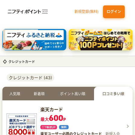
新規登録(無料)
ログイン
dカード GOLD
三井住友カード ゴールド（NL）（家族カード発行）
【実質初月無料】DMM | Disney+(ディズニープラス) セットプラン
SBI証券 確定拠出年金（iDeCo）
クレジットカード
クレジットカード (43)
人気順
新着順
ポイント高い順
口コミ多い順
楽天カード
600
最大
P
楽天ユーザー必携のクレジットカード
新規入会