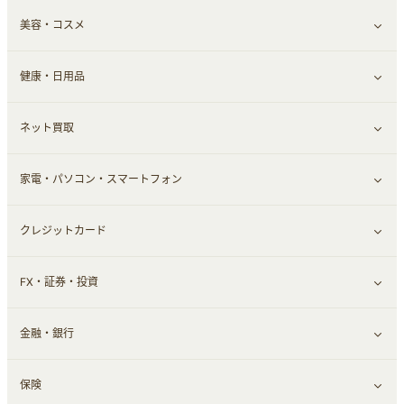
美容・コスメ
ファッション
すべて見る
健康・日用品
インナー・下着
グルメ
すべて見る
ネット買取
スーツ・フォーマル
お酒
ヘアケア
すべて見る
家電・パソコン・スマートフォン
食材宅配
エステ・サロン
スポーツ・フィットネス
すべて見る
クレジットカード
ウォーターサーバー
メンズ美容
日用品・薬局・からだ
ネット買取
すべて見る
FX・証券・投資
家電・パソコン・ソフトウェア
すべて見る
金融・銀行
通信・レンタルサーバー
クレジットカード
すべて見る
保険
スマホアプリ
FX
すべて見る