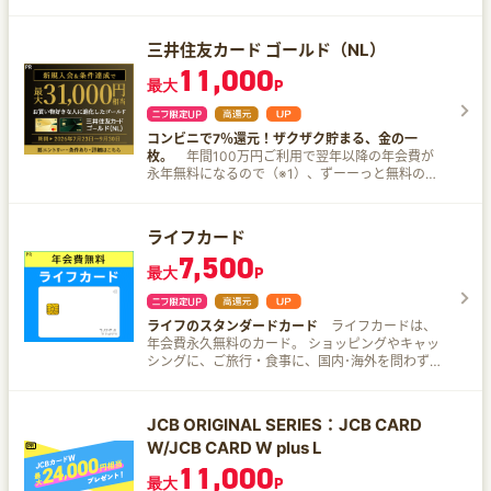
し沖縄県、島しょ部の一部を除く。 ●家族カード1
ショッピングでもお得にポイントGET！ カード付
ト還元の対象となりませんので、ご了承くださ
オンラインショップなどdカード特約店が豊富！
枚目は年会費無料！家族カードも10%分のdポイン
帯保険も充実。さらにお得なキャンペーンでポイ
い。上記、タッチ決済とならない金額の上限は、
●ETCカードの年会費が初年度無料！2年目以降
トがたまる！ ●ドコモユーザーの方以外でも誰で
ントがどんどん貯まるクレジットカードです。
ご利用される店舗によって異なる場合がございま
も、前年度に1度でもETCカードの請求があれば年
三井住友カード ゴールド（NL）
もdポイントが100円(税込)につき1％貯まる！ ●d
す。 その場合のお支払い分は、タッチ決済分のポ
会費無料に！ ●iD付きで通常デザイン・ポインコ
11,000
カードポイントアップモールやdカード特約店な
イント還元の対象となりませんので、ご了承くだ
デザインの2種類からカードが選べる！ ●dポイン
最大
P
ら、ご利用金額100円(税込)ごとの1ポイントに加
さい。上記、タッチ決済とならない金額の上限
トはiDキャッシュバック等へ交換・利用可能 ●最
えてさらにdポイントが貯まる！ ●マツモトキヨ
は、ご利用される店舗によって異な る場合がござ
短5分で審査完了！(9:00～15:00の間に申込完了
シ、スターバックス、ドトール、ENEOS、JALな
います。 ※1スマホのタッチ決済対象店舗とモバイ
＋申込時に引き落とし口座手続き完了が条件※満た
コンビニで7％還元！ザクザク貯まる、金の一
どdカード特約店が豊富！ ●ETCカードの年会費
ルオーダーの対象店舗は異なります。詳しくはサ
している場合でも審査に数日かかる場合有り) ●d
枚。
年間100万円ご利用で翌年以降の年会費が
が無料！ ●国内、海外旅行保険有り ●国内・ハワ
ービス詳細ページをご確認ください。 ※1通常のポ
カードならマネックス証券でのdカード積立でお
永年無料になるので（※1）、ずーーっと無料のチ
イの主要空港のラウンジが無料で利用可能 ●iD付
イント分を含んだ還元率です。 ※1ポイント還元率
得！ 「5万円以下」の場合：100円につき1ポイン
ャンス！？ この機会に【三井住友カード ゴールド
きで通常デザイン・ポインコデザインの3種類から
は利用金額に対する獲得ポイントを示したもの
ト、1,000円ごとに1ポイントたまります。 「5万
（NL）】で、ゴールドカードデビューをしません
カードが選べる！ ●dポイントはiDキャッシュバ
で、ポイントの交換方法によっては、1ポイント1
円超7万円以下」の場合：1,000円につき6ポイン
か？ 新規入会＆条件達成で最大31,000円相当プレ
ック等へ交換・利用可能 ●最短5分で審査完了！
ライフカード
円相当にならない場合があります。 ※1Google
トたまります。 「7万円超10万円以下」の場合：
ゼント ▼内訳 １．新規入会＆ご入会月＋1ヵ月後
(申込時に引き落とし口座手続き完了が条件※満た
Pay™ 、Samsung Payで、Mastercard®タッチ決
1,000円につき2ポイントたまります。 ※dカードで
7,500
末までにスマホのタッチ決済1回で7,000円分のV
している場合でも審査に数日かかる場合有り) ●18
済はご利用いただけません。ポイント還元は受け
最大
P
ショッピングでたまるポイント（利用額100円税
ポイントPayギフトプレゼント ２．新規入会&5万
歳以上の学生から申込可能 ●会員数が1,000万人
られませんので、ご注意ください。 ※2 商業施設
込につき1ポイント）は進呈対象外です。 ※dカー
円以上利用または10万円以上利用で最大6,000円
突破、ゴールドカード利用者数No.1※のカード ※調
内の店舗など、一部ポイント加算の対象とならな
ド積立のご利用額は、年間ご利用額特典の累計対
分のVポイントPayギフトプレゼント └5万円以上
査期間2023/5/19～5/22・20-79歳のゴールドカ
い店舗があります。 ※3 カード現物のタッチ決
象外、dカードで通常たまるポイント（利用額100
ライフのスタンダードカード
ライフカードは、
利用で1,000円分 └10万円以上利用で3,000円分
ード保有者2,067名を対象としたインターネット調
済、iD、カード差し込み、磁気取引は対象外で
円（税込）につき1ポイント）の進呈対象外です。
年会費永久無料のカード。 ショッピングやキャッ
Mastercardブランドならさらにプラス3,000円分
査による標本調査） ●カード情報の裏面印字でセ
す。 ※4 「最大10％」は、「対象のコンビニ・飲
●dポイントで株・ETF・REITが買える！期間・用
シングに、ご旅行・食事に、国内･海外を問わず、
３．SBI証券口座開設&クレカ積立などで18,000円
キュリティ面にも配慮 ●環境に配慮したリサイク
食店で最大7％還元」に加えて、3％が付与された
途限定ポイントも使用可能！
この1枚でワールドワイドにご利用いただけるライ
相当のVポイントプレゼント 他にもまだまだ、お
ル素材を使用 ●利用速報通知・利用制限通知が届
合計還元率です。 「3％」のうち0.5％は、お支払
フのスタンダードカード。
すすめポイントがあります。 【三井住友カード ゴ
く ●dポイントで株・ETF・REITが買える！期
い時のセブン-イレブンアプリの会員コード提示に
ールド（NL）】の魅力ポイントをギュッと凝縮し
JCB ORIGINAL SERIES：JCB CARD
間・用途限定ポイントも使用可能！ ●ドコモの月
よって付与されたセブンマイルを、Vポイントへと
てお届け！ １．年会費無料の魔法 年間100万円以
額サービスでもご利用料金1,000円(税抜)ごとに税
W/JCB CARD W plus L
交換いただくことで付与されます。 ※5 2025年4
上の利用で、なんと翌年以降の年会費がずーっと
抜金額の10％ポイント還元！ Lemino dヒッツ dキ
月1日ご利用分より、セブン‐イレブンでのタバコ
11,000
無料！さらに、100万円達成のご褒美として達成
ッズ dマガジン dアニメストア dヘルスケア DAZN
ご購入分のうち、本サービスによる追加の特典
最大
P
した年は毎年10,000Vポイントがもらえます！