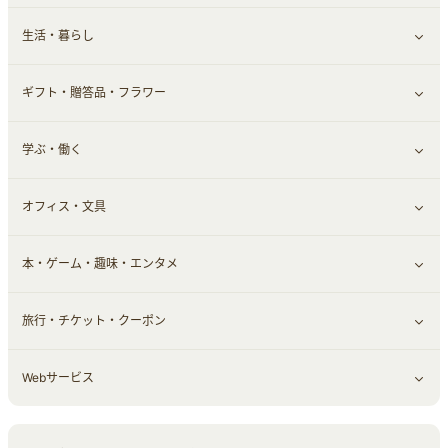
生活・暮らし
スマホ・携帯電話・SIM
証券
銀行・ネット銀行
すべて見る
ギフト・贈答品・フラワー
定額制有料コンテンツ
仮想通貨
キャッシング・ローン
保険相談・面談
すべて見る
学ぶ・働く
その他投資
その他金融
住まい・暮らし
すべて見る
オフィス・文具
不動産
ギフト・贈答品
すべて見る
本・ゲーム・趣味・エンタメ
引越し
習い事・学習・学校
すべて見る
旅行・チケット・クーポン
エコ・エネルギー
仕事・転職
オフィス・文具
すべて見る
Webサービス
車情報・カーシェア・レンタル
ゲーム・趣味
すべて見る
中古車
音楽・シネマ・エンタメ
旅行・レジャー・航空券・宿泊
すべて見る