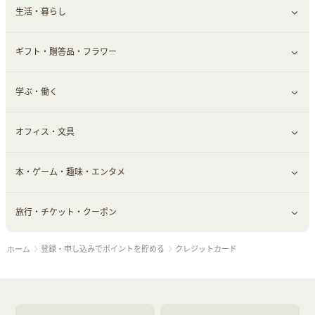
生活・暮らし
スーツ・フォーマル
食材宅配
ヘアケア
健康食品｜乳酸菌・ケフィア
家電・パソコン・ソフトウェア
すべて見る
ギフト・贈答品・フラワー
メンズ美容
健康食品｜その他
スマホ・携帯電話・SIM
クレジットカード
すべて見る
学ぶ・働く
美容・ダイエット用品
スポーツ・フィットネス
車情報・カーシェア・レンタル
すべて見る
オフィス・文具
脱毛用品
日用品・薬局・からだ
お役立ち
ギフト・贈答品
すべて見る
本・ゲーム・趣味・エンタメ
美容食品
生活雑貨・家具インテリア
フラワー
習い事・学習・学校
すべて見る
旅行・チケット・クーポン
赤ちゃん・こども・マタニティ
オフィス・文具
すべて見る
登録・申し込みでポイントを貯める
クレジットカード
ホーム
ペット
ゲーム・趣味
すべて見る
ふるさと納税
音楽・シネマ・エンタメ
旅行・レジャー・航空券・宿泊