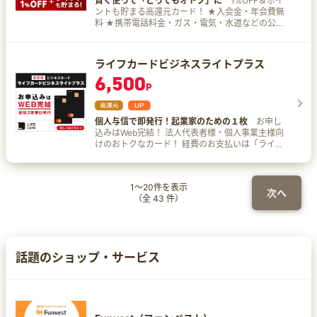
賢く使って「とってもオトク」に
1%OFF＆ポイ
元： ・セブン-イレブン ・ローソン ・マクドナル
9.25%）は付与されません。 ※6 本サービスや
還元！（※6）（※7） ▼対象店舗一覧 セイコーマ
ラデザイン】で、毎日の生活をもっと輝かせまし
ントも貯まる高還元カード！ ★入会金・年会費無
ド 等 Oliveフレキシブルペイ 一般なら、さらに
10％還元の条件・詳細は、必ず三井住友カード公
ート、セブン‐イレブン、ポプラ、ミニストップ、
ょう！ ７．Qoo10、@cosme SHOPPINGにてVポ
料 ★携帯電話料金・ガス・電気・水道などの公共
以下の条件を満たせば、最大9％ポイント還元が可
式HPをご確認ください。 ※7 即時発行ができない
ローソン、マクドナルド、モスバーガー、ケンタ
イントが最大10％ （月上限5,000ポイント）還元
料金の支払いも請求時に1％OFF！ ★さらにポイ
能です： ・選べる特典「Vポイントアッププログ
場合があります。 ※8 ポイントの交換方法によって
ッキーフライドチキン、 吉野家、サイゼリヤ、ガ
（※9） 年会費永年無料の魔法、実質1.5%還元、手
ントがたまる高還元カード！ ★お支払い金額をご
ラム＋1％」を選択 → ポイント還元率＋1％ 三井住
は、1ポイント1円相当にならない場合がございま
スト、バーミヤン、しゃぶ葉、ジョナサン、夢
軽さ、全部そろったこのカードを手に入れれば、
自身で設定できる、支払自由型カード！
友カード（NL）はスマホのタッチ決済で最大7％
ライフカードビジネスライトプラス
す。 ※9 上記ポイント還元率は、通常のポイント還
庵、その他すかいらーくグループ飲食店、スター
毎日がもっと楽しく、もっとお得になること間違
ポイント還元ですが、Oliveフレキシブルペイ 一般
元率を含んだ還元率です。 ※9 当プランや最大
バックス、ドトールコーヒーショップ、エクセル
6,500
いなしです！ あなたも、三井住友カード ゴールド
はさらに追加条件を組み合わせることで、 対象店
10％還元の条件・詳細は、必ず以下ホームぺージ
P
シオール カフェ 、かっぱ寿司 ※1 即時発行できな
（NL）オーロラデザインで、キラキラと輝くお得
舗でのポイント還元率を最大9％まで引き上げるこ
をご確認ください。 ※9 当プランは予告なく変
い場合がございます。 ※2カード現物のタッチ決
な生活を始めてみませんか？ ※1 対象取引や算定期
とができます。 また、条件達成次第では最大20％
更・終了することがございます
済、iD、カードの差し込み、磁気取引は対象外で
間等の実際の適用条件などの詳細は、三井住友カ
ポイント還元が実現可能！ 詳しい条件はこちら！
す。 ※2商業施設内にある店舗などでは、一部ポイ
個人与信で即発行！起業家のための１枚
お申し
ードのホームページを必ずご確認ください。 ※2
https://www.smbc.co.jp/kojin/vpoint-up/ 2. 年会
ント付与の対象となりません。 ※2一定金額（原則
込みはWeb完結！ 法人代表者様・個人事業主様向
毎年10,000Vポイントをもらうには、毎年、年間
費はずっと無料！ Oliveフレキシブルペイ 一般は
1万円）を超えると、タッチ決済でなく、決済端末
けのおトクなカード！ 経費のお支払いは「ライフ
100万円のご利用が必要となります。 ※3 カード現
年会費が永年無料です。 三井住友カード（NL）も
にカードを挿しお支払いただく場合がございま
カードビジネスライトプラス」が便利です。 年会
物のタッチ決済、iD、カードの差し込み、磁気取
年会費無料ですが、Oliveは銀行口座一体型のた
す。その場合のお支払い分は、タッチ決済分のポ
費永年無料 ※ゴールドカードは除く 最短3営業日
引は対象外です。 ※3 商業施設内にある店舗など
め、カード利用と同時に銀行取引でもおトクな特
イント還元の対象となりませんので、ご了承くだ
発行 申込Web完結 限度額最大500万円
では、一部ポイント付与の対象となりません。 ※3
典を享受できます。 3. 1枚で5つの役割をカバー
1
～
20
件を表示
さい。上記、タッチ決済とならない金額の上限
一定金額（原則1万円）を超えると、タッチ決済で
次へ
Oliveフレキシブルペイは1枚で以下の5つの機能を
（全
43
件）
は、ご利用される店舗によって異なる場合がござ
なく、決済端末にカードを挿しお支払いただく場
持ちます： ・クレジットカード ・デビットカード
います。 ※2スマホのタッチ決済対象店舗とモバイ
合がございます。その場合のお支払い分は、 タッ
・キャッシュカード ・ポイント払い ・追加カード
ルオーダーの対象店舗は異なります。詳しくはサ
チ決済分のポイント還元の対象となりませんの
での支払い Oliveは銀行サービスと連携し、家計管
ービス詳細ページをご確認ください。 ※2通常のポ
で、ご了承ください。上記、タッチ決済とならな
理を一元化できる点が大きな魅力です。 【今すぐ
イント分を含んだ還元率です。 ※2ポイント還元率
い金額の上限は、ご利用される店舗によって異な
始めよう！】 Oliveフレキシブルペイ 一般なら、
話題のショップ・サービス
は利用金額に対する獲得ポイントを示したもの
る場合がございます。 ※3 スマホのタッチ決済対
対象店舗での最大9％ポイント還元や定期的なキャ
で、ポイントの交換方法によっては、1ポイント1
象店舗とモバイルオーダーの対象店舗は異なりま
ンペーンで、三井住友カード（NL）以上におトク
円相当にならない場合があります。 ※2 Google
す。詳しくはサービス詳細ページをご確認くださ
な家計管理が可能です。 公式サイトをチェックし
Pay™ 、SamsungPayで、Mastercard®タッチ決
い。 ※3 通常のポイント分を含んだ還元率です。
て、効率的で便利な生活を始めましょう！
済はご利用いただけません。ポイント還元は受け
※3 ポイント還元率は利用金額に対する獲得ポイン
られませんので、ご注意ください。 ※3 商業施設
トを示したもので、ポイントの交換方法によって