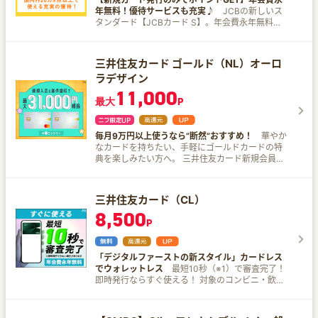
は初年度年会費無料な上、年間100万円以上ご利
ト付与と、お得な特典が盛りだくさん！ 家賃、光
円分のVポイントPayギフトプレゼント c)学生限
象のコンビニ・飲食店で7％還元」に加えて、3％
ア店舗またはディズニーストア.jpでの利用で20％
年無料！優待サービスも充実♪
JCBの新しいス
用で翌年の年会費が無料に！ ポイント貯めるなら
熱費、携帯料金、さらには普段の買い物まで、
定 新規入会で1,000円分のVポイントPayギフト
が付与された合計還元率です。 「3％」のうち
（最大2万円）キャッシュバック 【内容】 期間中
タンダード【JCBカード S】。年会費永年無料！
「九州カードNEXT」で決まり！
日々の支払いをこの1枚にまとめるだけで、ポイン
プレゼント ＜おすすめポイント＞ ■年会費永年無
0.5％は、お支払い時のセブン-イレブンアプリの
に新規入会し、MyJCBへログインのうえ、ディズ
ポイント以上の、満足を。 JCBカード Sはこんな
トがどんどん貯まる楽しさを実感してください。
料 ■対象のコンビニ・飲食店でスマホのタッチ決
会員コード提示によって付与されたセブンマイル
ニーストア店舗またはディズニーストア.jpでカー
カード！ 【年齢条件無！】年会費永年無料（家族
スマートにお得な生活をスタートさせたいなら、
済またはモバイルオーダーを利用すると、7%ポイ
を、Vポイントへと交換いただくことで付与されま
ドを利用した方に、利用金額の20％（最大
カード/ETCカード含） JCBスマートフォン保険付
三井住友カード ゴールド（NL）オーロ
【三井住友カード プラチナプリファード】に入会
ント還元 （※1） ■セブン-イレブンで最大10％
す。 ※7 2025年4月1日ご利用分より、セブン‐イレ
20,000円）をキャッシュバックいたします。 【受
帯あり 国内外20万カ所以上の施設やサービスをお
して、ワンランク上のクレジットカードライフを
ポイント還元 条件達成の上で、セブン-イレブ
ラデザイン
ブンでのタバコご購入分のうち、本サービスによ
付期間】 2026年4月1日（水）～2027年3月31日
トクに利用できる「JCBカードS 優待クラブオ
始めましょう！ ※1 対象取引や算定期間等の実際の
ン（※2）でスマホのVisaのタッチ決済・
る追加の特典（＋9.25%）は付与されません。 ※8
（水）まで 【入会・利用期間およびキャッシュバ
フ」も付帯
11,000
適用条件などの詳細は、三井住友カードのホーム
Mastercard®タッチ決済（※3）で支払うと、最大
最大
P
本サービスや10％還元の条件・詳細は、必ず三井
ック時期】 入会受付日：2026年4月1日（水）～6
ページを必ずご確認ください。 ※2 条件あり。詳
10％（※4）ポイント還元！（※5）（※6） ■24時
住友カード公式HPをご確認ください。
月30日（火） カード利用・ログイン期間：2026
細は三井住友カード公式HPをご確認ください。
間最短10秒でスピード発行 （※7） ■つみたて投
年4月1日（水）～7月31日（金） キャッシュバッ
資でVポイントが貯まる ■コスメ、アパレル、旅
ク時期：2026年10月10日（土）頃 入会受付日：
毎月9万円以上使うなら”断然”おすすめ！
華やか
行サイトなど ポイントUPモール経由のネットシ
2026年7月1日（水）～9月30日（水） カード利
なカードを持ちたい、手軽にゴールドカードの特
ョッピングで＋0.5％～9％ポイント還元！ ■貯め
用・ログイン期間：2026年7月1日（水）～10月
典を楽しみたい方へ。 三井住友カード新規会員限
たVポイントは、1ポイント＝1円で、つみたて投資
31日（土） キャッシュバック時期：2027年1月10
定！コスメ最大10％還元プラン登場！ Qoo10、
の購入やクレジットカードのお支払いに利用でき
日（日）頃 入会受付日：2026年10月1日（木）～
@cosme SHOPPINGにてVポイントが最大10％貯
る （※8） ■ Qoo10、@cosme SHOPPINGにてV
12月31日（木） カード利用・ログイン期間：
まる！ 新規入会＆条件達成で最大31,000円相当プ
三井住友カード（CL）
ポイントが最大10％ （月上限5,000ポイント）還
2026年10月1日（木）～2027年1月31日（日） キ
レゼント ▼内訳 １．新規入会＆ご入会月＋1ヵ月
元（※9） ▼対象店舗一覧 セイコーマート、セブ
8,500
ャッシュバック時期：2027年4月10日（土）頃 入
後末までにスマホのタッチ決済1回で7,000円分の
P
ン-イレブン、ポプラ、ミニストップ、ローソン、
会受付日：2027年1月1日（金）～3月31日（水）
VポイントPayギフトプレゼント ２．新規入会&5
マクドナルド、モスバーガー、ケンタッキーフラ
カード利用・ログイン期間：2027年1月1日（金）
万円以上利用または10万円以上利用で最大6,000
イドチキン、 吉野家、サイゼリヤ、ガスト、バー
～4月30日（金） キャッシュバック時期：2027年
円分のVポイントPayギフトプレゼント └5万円以
ミヤン、しゃぶ葉、ジョナサン、夢庵、その他す
「デジタルファーストの新スタイル」カードレス
7月10日（土）頃 10日が土・日・祝日の場合は翌
上利用で1,000円分 └10万円以上利用で3,000円
かいらーくグループ飲食店、スターバックス 、ド
でウォレットレス
最短10秒（※1）で審査完了！
営業日のキャッシュバックとなります。 ※キャン
分 Mastercardブランドならさらにプラス3,000円
トールコーヒーショップ、エクセルシオール カフ
即時発行ならすぐ使える！ 対象のコンビニ・飲食
ペーン、特典、カード入会には、諸条件がありま
分 ３．SBI証券口座開設&クレカ積立などで
ェ、かっぱ寿司 ※1カード現物のタッチ決済、iD、
店でのスマホのタッチ決済で＼ポイント7％／還元
す。詳細は「ディズニー・カードクラブ」サイト
18,000円相当のVポイントプレゼント 【三井住友
カードの差し込み、磁気取引は対象外です。 ※1商
はもちろん 年会費は永年無料で、ポイントがどん
にてご確認ください。
カード ゴールド（NL）オーロラデザイン】の魅力
業施設内にある店舗などでは、一部ポイント付与
どん貯まる！時代に即したカードレスクレジット
ポイントをぎゅっと凝縮してお届け！ １．年会費