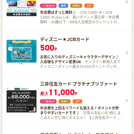
for docomo dフォト ひかりTV for docomo
（＋9.25%）は付与されません。 ※6 本サービスや
（※1） ２．100万円のハードルは低い！ 「年間
Disney+（ディズニープラス）
10％還元の条件・詳細は、必ず三井住友カード公
100万円って多くない？」って思うかもしれませ
式HPをご確認ください。 ※7 即時発行ができない
年会費はずっと無料♪
JCB CARD W / JCB
んが、家賃や日々の買い物、公共料金の支払いを
場合があります。
CARD W plus Lは、高いポイント還元率・年会費
このカードでまとめちゃえば、月額9万円の利用で
無料・39歳以下・WEB入会限定のクレジットカー
意外と簡単にクリアできちゃいます。 日常の支出
ド！
を賢くカードで払うだけで、年会費無料の恩恵を
ゲット！ ３．実質最大1.5%の高還元 年間100万円
の利用で10,000Vポイント（※2） がもらえるか
ディズニー★JCBカード
ら、100万円のご利用なら、実質的な還元率は最
500
大1.5%！高還元率でポイントがザクザク貯まるか
P
ら、ショッピングももっと楽しくなっちゃいます
ね。 ４．対象のコンビニ・飲食店でのスマホのタ
お気に入りのディズニーキャラクターデザイン♪
ッチ決済またはモバイルオーダーを利用すると、
入会後もデザイン変更OK
オンライン新規入会で
7％ポイント還元！（※3） ５．セブン-イレブンで
ディズニーポイント最大15,000ポイントプレゼン
最大10％ポイント還元 条件達成の上で、セブ
ト 【内容】 期間中にオンラインで新規入会し、
ン-イレブン（※4）でスマホのVisaのタッチ決
MyJCBへログイン、カードを利用した方にプレゼ
済・Mastercard®タッチ決済（※5）で支払うと、
ント。 カード利用金額5万円（税込）未満 └一
三井住友カード プラチナプリファード
最大10％（※6）ポイント還元！（※7）（※8）
般:2,000ポイント、ゴールド:10,000ポイント カ
11,000
６．手軽にゴールドカードデビュー！ 三井住友カ
ード利用金額5万円（税込）以上10万円（税込）
最大
P
ード ゴールド（NL）は、ゴールドカードの豪華な
未満の利用 └一般:3,000ポイント、ゴール
特典を手軽に楽しめる一枚です。初めてゴールド
ド:12,000ポイント カード利用金額10万円（税
カードを持つ方にもピッタリ。 お手軽にゴールド
込）以上 └一般:4,000ポイント、ゴール
年会費を上回るリワードも狙える！ポイントが貯
カードデビューしちゃいましょう！ 年会費無料の
ド:15,000ポイント 【ポイント付与時期】 入会受
まりやすいカードです♪
日常の支払いを1枚にま
魔法、実質1.5%還元、手軽さ、全部そろったこの
付日:2026年4月1日～2026年6月30日 2026年4月
とめたい方に特にオススメ！ 【三井住友カード プ
カードを手に入れれば、毎日がもっと楽しく、も
1日～2026年7月31日までにカードご利用と「My
ラチナプリファード】の魅力を、わかりやすく、
っとお得になること間違いなし！ ぜひこの機会に
JCB」にログインされた方、2026年11月上旬頃に
そしてワクワクするポイントに絞ってお届け！ 新
ゴールドカードライフを始めてみませんか？ あな
ポイント付与。 入会受付日2026年7月1日～9月30
規入会＆条件達成で最大68,000円相当プレゼント
たも三井住友カード ゴールド（NL）で、賢くお得
日 2026年7月1日～10月31日までにカードご利用