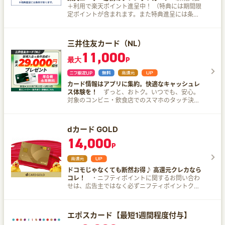
＋利用で楽天ポイント進呈中！ （特典には期間限
定ポイントが含まれます。また特典進呈には条件
があります。） クレジットカードが初めての方、
楽天カードをよく知らない方 楽天カードは、年会
費は永年無料で、ポイントも貯まりやすくおすす
三井住友カード（NL）
めのクレジットカードです。 楽天カードが選ばれ
11,000
る4つのポイント 年会費永年無料！ 100円のお買
最大
P
い物につき1ポイント貯まる！（一部ポイント還元
の対象外となる場合がございます。） 楽天ポイン
トは楽天市場だけではなく全国のお店でも使える
カード情報はアプリに集約。快適なキャッシュレ
楽天市場でのお買い物はポイント最大3倍！（特典
ス体験を！
ずっと、おトク。いつでも、安心。
進呈には上限や条件があります。）
対象のコンビニ・飲食店でのスマホのタッチ決済
で＼ポイント7％／還元！ 年会費は永年無料で、
ポイントがどんどん貯まる！進化を続けるキャッ
シュレス時代のスタンダードカード。 【三井住友
dカード GOLD
カード（NL）】 新規入会＆条件達成で最大
14,000
29,000円相当プレゼント 期間：2026年7月23日
P
～ ▼内訳 １．新規入会＆ご入会月＋1ヵ月後末ま
でにスマホのタッチ決済1回で5,000円分のVポイ
ントPayギフトプレゼント ２．新規入会&5万円以
ドコモじゃなくても断然お得♪ 高還元クレカなら
上利用または10万円以上利用で最大6,000円分のV
コレ！
・ニフティポイントに関するお問い合わ
ポイントPayギフトプレゼント └5万円以上利用で
せは、広告主ではなく必ずニフティポイントクラ
1,000円分 └10万円以上利用で3,000円分
ブまでお問い合わせください。 ・広告主に直接お
Mastercardブランドならさらにプラス3,000円分
問い合わせされた場合、いかなる理由でもポイン
３．SBI証券口座開設&クレカ積立などで18,000円
ト対象外となりますので、ご注意ください。 dカ
相当のVポイントプレゼント ◆学生限定 新規入会
エポスカード【最短1週間程度付与】
ード GOLD入会＆利用＆対象の公共料金などすべ
＆条件達成で最大12,000円相当プレゼント ▼内訳