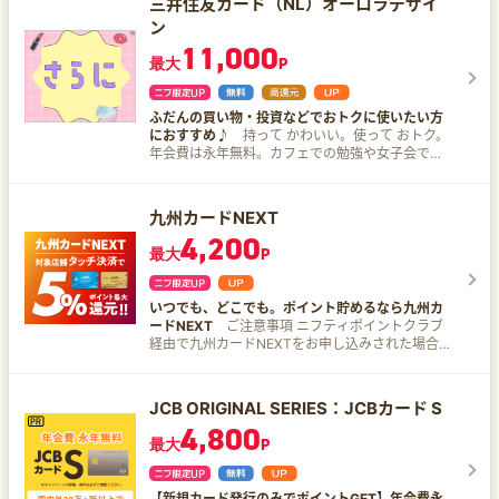
三井住友カード（NL）オーロラデザイ
▼内訳 １．新規入会＆ご入会月＋1ヵ月後末まで
な生活をスタートしちゃいましょう！ ※1 対象取引
と「My JCB」にログインされた方、翌年2月上旬
ン
にスマホのタッチ決済1回で7,000円分のVポイン
や算定期間等の実際の適用条件などの詳細は、三
頃にポイント付与。 入会受付日2026年10月1日～
トPayギフトプレゼント ２．新規入会&5万円以上
11,000
井住友カードのホームページを必ずご確認くださ
12月31日 2026年10月1日～翌年1月31日までにカ
最大
P
利用または10万円以上利用で最大3,000円分のV
い。 ※2 毎年10,000Vポイントをもらうには、毎
ードご利用と「My JCB」にログインされた方、
ポイントPayギフトプレゼント └5万円以上利用で
年、年間100万円のご利用が必要となります。 ※3
翌年5月上旬頃にポイント付与。 入会受付日2027
1,000円分 └10万円以上利用で3,000円分 ３．新
カード現物のタッチ決済、iD、カードの差し込
年1月1日～3月31日 2027年1月1日～4月30日まで
規入会＆ご入会月の3ヵ月後末までに40万円以上
ふだんの買い物・投資などでおトクに使いたい方
み、磁気取引は対象外です。 ※3商業施設内にある
にカードご利用と「My JCB」にログインされた
のご利用でプラス40,000ポイントをプレゼント
におすすめ♪
持って かわいい。使って おトク。
店舗などでは、一部ポイント付与の対象となりま
方、8月上旬頃にポイント付与。 オリジナルピン
４．SBI証券口座開設&クレカ積立などで18,000円
年会費は永年無料。カフェでの勉強や女子会で、
せん。 ※3一定金額（原則1万円）を超えると、タ
バッジプレゼントキャンペーン 【内容】 期間中に
相当のVポイントプレゼント 1.ポイント特化型のプ
おトクにクレカを使いたいあなたに 三井住友カー
ッチ決済でなく、決済端末にカードを挿しお支払
ディズニー★JCBカードにオンラインで新規入会
ラチナカード 三井住友カード プラチナプリファー
ド新規会員限定！コスメ最大10％還元プラン登
いただく場合がございます。その場合のお支払い
し、カードを1回以上利用した方に、オリジナルピ
ドは、なんといってもポイント特化型のプラチナ
場！ Qoo10、@cosme SHOPPINGにてVポイント
分は、 タッチ決済分のポイント還元の対象となり
ンバッジをプレゼントいたします。 合計10,000名
九州カードNEXT
カード。 基本還元率が1%なので、使えば使うほど
が最大10％貯まる！ 【三井住友カード（NL）オ
ませんので、ご了承ください。上記、タッチ決済
様に達し次第終了となります。 【条件】 条件1：
4,200
ポイントがザクザク貯まります！さらに、宿泊予
ーロラデザイン】 新規入会＆条件達成で最大
とならない金額の上限は、ご利用される店舗によ
オンラインで新規入会 条件2：カードを1回以上利
最大
P
約サイト・ふるさと納税サイト等の特約店で利用
29,000円相当プレゼント 期間：2026年7月23日
って異な る場合がございます。 ※3スマホのタッ
用 【対象期間および商品発送時期】 カード発行対
すると最大10%のポイント還元率！ 2.年間100万
～ ▼内訳 １．新規入会＆ご入会月＋1ヵ月後末ま
チ決済対象店舗とモバイルオーダーの対象店舗は
象期間：2026年4月15日（水）～7月15日（水）
円利用でボーナスポイントプレゼント 年間100万
でにスマホのタッチ決済1回で5,000円分のVポイ
異なります。詳しくはサービス詳細ページをご確
カード利用期間：2026年4月15日（水）～8月15
いつでも、どこでも。ポイント貯めるなら九州カ
円以上利用すると、100万円ごとに10,000Vポイ
ントPayギフトプレゼント ２．新規入会&5万円以
認ください。 ※3通常のポイント分を含んだ還元率
日（土） 商品発送時期：2026年9月下旬頃 カード
ードNEXT
ご注意事項 ニフティポイントクラブ
ントがプレゼントされます。※1 最大40,000Vポイ
上利用または10万円以上利用で最大6,000円分のV
です。 ※3ポイント還元率は利用金額に対する獲得
発行対象期間：2026年7月16日（木）～10月15日
経由で九州カードNEXTをお申し込みされた場合
ントまでゲットできるチャンス！普段の買い物や
ポイントPayギフトプレゼント └5万円以上利用で
ポイントを示したもので、ポイントの交換方法に
（木） カード利用期間：2026年7月16日（木）～
は、九州カードによる入会キャンペーンの特典な
支払いをこのカードに集約させるだけで、ポイン
1,000円分 └10万円以上利用で3,000円分
よっては、1ポイント1円相当にならない場合があ
11月15日（日） 商品発送時期：2026年12月下旬
どを受けられないことがあります。 詳しくはキャ
トがどんどん貯まっていく嬉しい仕組みです。 3.
Mastercardブランドならさらにプラス3,000円分
ります。 ※3Google Pay™ 、Samsung Payで、
頃 カード発行対象期間：2026年10月16日（金）
ンペーン案内ページの注意事項をご確認くださ
クレカ積立で最大5.0%ポイント付与 SBI証券のク
３．SBI証券口座開設&クレカ積立などで18,000円
JCB ORIGINAL SERIES：JCBカード S
Mastercard®タッチ決済はご利用いただけませ
～2027年1月15日（金） カード利用期間：2026年
い。 ローソンやマクドナルドなどの対象店舗で九
レカ積立で、最大5.0%のポイントが付与されま
相当のVポイントプレゼント ◆学生限定 新規入会
ん。ポイント還元は受けられませんので、ご注意
10月16日（金）～2027年2月15日（月） 商品発送
4,800
州カードNEXTを使ってVISAタッチ決済すると最
す。※2 資産運用を考えている方にもピッタリの特
＆条件達成で最大12,000円相当プレゼント ▼内訳
最大
P
ください。 ※4 商業施設内の店舗など、一部ポイ
時期：2027年4月上旬頃 カード発行対象期間：
大5％ポイント還元！ 対象店舗拡大中！ 対象店舗
典です。！ 基本還元率1%、特約店では最大10%還
a)新規入会＆スマホのタッチ決済1回で5,000円分
ント加算の対象とならない店舗があります。 ※5 カ
2027年1月16日（土）～4月30日（金） カード利
以外のお買い物もいつでも1％還元！ クラシック
元、年間100万円利用でのボーナスポイント、 そ
のVポイントPayギフトプレゼント b)新規入会&5
ード現物のタッチ決済、iD、カード差し込み、磁
用期間：2027年1月16日（土）～4月30日（金）
カードは年会費永年無料！ さらにゴールドカード
してSBI証券のクレカ積立で、最大5.0%のポイン
万円以上利用または10万円以上利用で最大6,000
気取引は対象外です。 ※6 「最大10％」は、「対
商品発送時期：2027年6月下旬頃 ディズニースト
【新規カード発行のみでポイントGET】年会費永