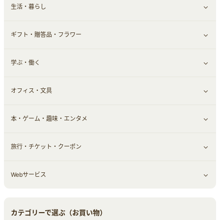
生活・暮らし
スマホ・携帯電話・SIM
証券
銀行・ネット銀行
すべて見る
ギフト・贈答品・フラワー
定額制有料コンテンツ
仮想通貨
キャッシング・ローン
保険相談・面談
すべて見る
学ぶ・働く
その他投資
その他金融
住まい・暮らし
すべて見る
オフィス・文具
不動産
ギフト・贈答品
すべて見る
本・ゲーム・趣味・エンタメ
引越し
習い事・学習・学校
すべて見る
旅行・チケット・クーポン
エコ・エネルギー
仕事・転職
オフィス・文具
すべて見る
Webサービス
車情報・カーシェア・レンタル
ゲーム・趣味
すべて見る
中古車
音楽・シネマ・エンタメ
旅行・レジャー・航空券・宿泊
すべて見る
カテゴリーで選ぶ（お買い物）