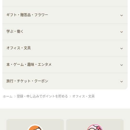
ギフト・贈答品・フラワー
メンズ美容
健康食品｜その他
スマホ・携帯電話・SIM
クレジットカード
すべて見る
学ぶ・働く
美容・ダイエット用品
スポーツ・フィットネス
車情報・カーシェア・レンタル
すべて見る
オフィス・文具
脱毛用品
日用品・薬局・からだ
お役立ち
ギフト・贈答品
すべて見る
本・ゲーム・趣味・エンタメ
美容食品
生活雑貨・家具インテリア
フラワー
習い事・学習・学校
すべて見る
旅行・チケット・クーポン
赤ちゃん・こども・マタニティ
オフィス・文具
すべて見る
登録・申し込みでポイントを貯める
オフィス・文具
ホーム
ペット
ゲーム・趣味
すべて見る
ふるさと納税
音楽・シネマ・エンタメ
旅行・レジャー・航空券・宿泊