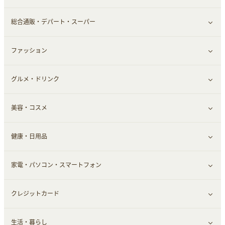
結婚・恋愛
本
チケット・クーポン・チラシ
Webサービス(コミュニティ)
総合通販・デパート・スーパー
お役立ち
ファッション
すべて見る
赤ちゃん・こども・マタニティ
グルメ・ドリンク
総合通販
すべて見る
ペット
美容・コスメ
デパート・スーパー
ファッション
すべて見る
ふるさと納税
健康・日用品
インナー・下着
グルメ
すべて見る
家電・パソコン・スマートフォン
靴・フットウェア
ドリンク
スキンケア
すべて見る
クレジットカード
小物・かばん
お酒
メイクアップ
健康食品｜青汁・飲料
すべて見る
生活・暮らし
スーツ・フォーマル
食材宅配
ヘアケア
健康食品｜乳酸菌・ケフィア
家電・パソコン・ソフトウェア
すべて見る