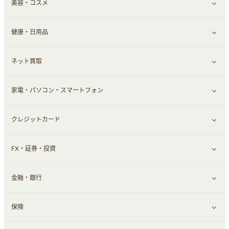
美容・コスメ
ファッション
すべて見る
健康・日用品
インナー・下着
グルメ
すべて見る
ネット買取
スーツ・フォーマル
お酒
ヘアケア
すべて見る
家電・パソコン・スマートフォン
食材宅配
エステ・サロン
スポーツ・フィットネス
すべて見る
クレジットカード
ウォーターサーバー
メンズ美容
日用品・薬局・からだ
ネット買取
すべて見る
FX・証券・投資
家電・パソコン・ソフトウェア
すべて見る
金融・銀行
通信・レンタルサーバー
クレジットカード
すべて見る
保険
スマホアプリ
FX
すべて見る