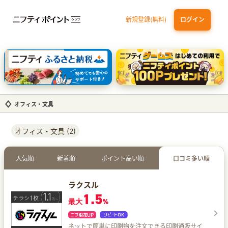
新規登録(無料)
ログイン
dカード GOLD
三井住友カード ゴールド（NL）（家族カード発行）
【実質初月無料】DMM | Disney+(ディズニープラス) セットプラン
SBI証券 確定拠出年金（iDeCo）
オフィス・文具
オフィス・文具 (2)
人気順
新着順
ポイント高い順
口コミ多い順
ラクスル
1.5
最大
%
ネットで簡単に印刷物を注文できる印刷通販サイ