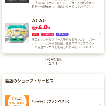
ト「raksul（ラクスル）」。 デザインの作成から
印刷物の配布まで、幅広いサービス！24時間注文
受付、充実のカスタマーサポートなど初心者でも
使いやすい！
カシカシ
4.0
最大
%
多目的レンタルスペース予約ならカシカシ！ パー
ティールームから会議室、撮影スタジオまで12以
上の用途カテゴリを網羅した多目的レンタルスペ
ースです。 1時間単位から予約可能なので、必要な
時間だけリーズナブルに利用できます。 東京・大
阪・京都など全国主要都市に対応しており、エリ
1
～
2
件を表示
ア検索で近くのスペースをすぐに見つけられま
（全
2
件）
す。
話題のショップ・サービス
Funvest（ファンベスト）