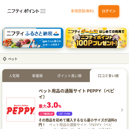
新規登録(無料)
ログイン
dカード GOLD
三井住友カード ゴールド（NL）（家族カード発行）
【実質初月無料】DMM | Disney+(ディズニープラス) セットプラン
SBI証券 確定拠出年金（iDeCo）
ペット
人気順
新着順
ポイント高い順
口コミ多い順
ペット用品の通販サイト PEPPY（ペピ
イ）
3.0
最大
%
その商品を初めて購入するなら最小サイズが送料0
円！
ペット用品の通販サイト「PEPPY（ペピ