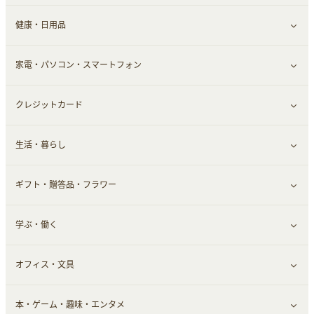
健康・日用品
インナー・下着
グルメ
すべて見る
家電・パソコン・スマートフォン
靴・フットウェア
ドリンク
スキンケア
すべて見る
クレジットカード
小物・かばん
お酒
メイクアップ
健康食品｜青汁・飲料
すべて見る
生活・暮らし
スーツ・フォーマル
食材宅配
ヘアケア
健康食品｜乳酸菌・ケフィア
家電・パソコン・ソフトウェア
すべて見る
ギフト・贈答品・フラワー
メンズ美容
健康食品｜その他
スマホ・携帯電話・SIM
クレジットカード
すべて見る
学ぶ・働く
美容・ダイエット用品
スポーツ・フィットネス
車情報・カーシェア・レンタル
すべて見る
オフィス・文具
脱毛用品
日用品・薬局・からだ
お役立ち
ギフト・贈答品
すべて見る
本・ゲーム・趣味・エンタメ
美容食品
生活雑貨・家具インテリア
フラワー
習い事・学習・学校
すべて見る