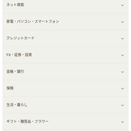
ネット買取
スーツ・フォーマル
お酒
ヘアケア
すべて見る
家電・パソコン・スマートフォン
食材宅配
エステ・サロン
スポーツ・フィットネス
すべて見る
クレジットカード
ウォーターサーバー
メンズ美容
日用品・薬局・からだ
ネット買取
すべて見る
FX・証券・投資
家電・パソコン・ソフトウェア
すべて見る
金融・銀行
通信・レンタルサーバー
クレジットカード
すべて見る
保険
スマホアプリ
FX
すべて見る
生活・暮らし
スマホ・携帯電話・SIM
証券
銀行・ネット銀行
すべて見る
ギフト・贈答品・フラワー
定額制有料コンテンツ
仮想通貨
キャッシング・ローン
保険相談・面談
すべて見る