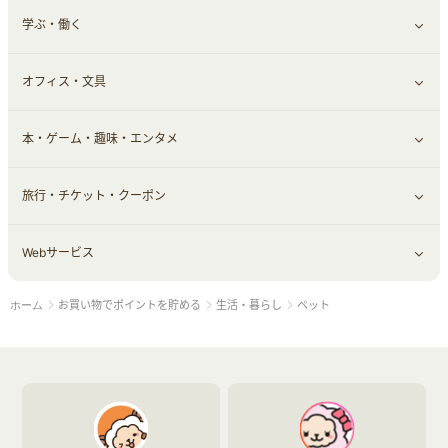
学ぶ・働く
その他投資
その他金融
住まい・暮らし
すべて見る
オフィス・文具
不動産
ギフト・贈答品
すべて見る
本・ゲーム・趣味・エンタメ
引越し
習い事・学習・学校
すべて見る
旅行・チケット・クーポン
エコ・エネルギー
仕事・転職
オフィス・文具
すべて見る
Webサービス
車情報・カーシェア・レンタル
ゲーム・趣味
すべて見る
お買い物でポイントを貯める
生活・暮らし
ペット
ホーム
中古車
音楽・シネマ・エンタメ
旅行・レジャー・航空券・宿泊
すべて見る
結婚・恋愛
本
チケット・クーポン・チラシ
Webサービス(コミュニティ)
お役立ち