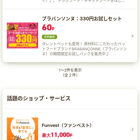
イ）」。 ドッグフード・キャットフードをはじめ
としたペット用品通販やペットのお役立ち情報・
ペットの施設検索など、ペットの総合情報サイ
ト！
ブラバンソンヌ：330円お試しセット
60
P
タレントペットも愛用！ 原材料にこだわったペッ
トフードブランドBRABANÇONNE（ブラバンソン
ヌ）の期間限定お試しパックを販売中♪
1
～
2
件を表示
（全
2
件）
話題のショップ・サービス
Funvest（ファンベスト）
11,000
最大
P