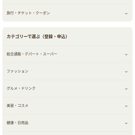
旅行・チケット・クーポン
赤ちゃん・こども・マタニティ
オフィス・文具
すべて見る
ペット
ゲーム・趣味
すべて見る
カテゴリーで選ぶ（登録・申込）
ふるさと納税
音楽・シネマ・エンタメ
旅行・レジャー・航空券・宿泊
総合通販・デパート・スーパー
本
チケット・クーポン・チラシ
ファッション
すべて見る
グルメ・ドリンク
総合通販
すべて見る
美容・コスメ
ファッション
すべて見る
健康・日用品
インナー・下着
グルメ
すべて見る