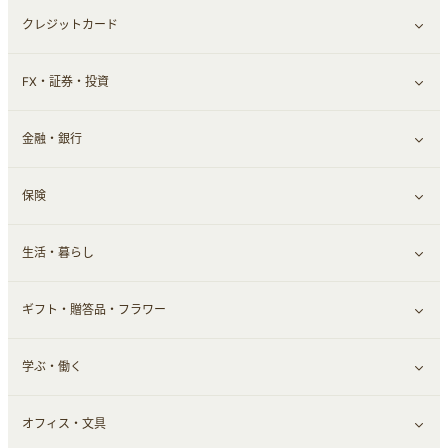
クレジットカード
ウォーターサーバー
メンズ美容
日用品・薬局・からだ
ネット買取
すべて見る
FX・証券・投資
家電・パソコン・ソフトウェア
すべて見る
金融・銀行
通信・レンタルサーバー
クレジットカード
すべて見る
保険
スマホアプリ
FX
すべて見る
生活・暮らし
スマホ・携帯電話・SIM
証券
銀行・ネット銀行
すべて見る
ギフト・贈答品・フラワー
定額制有料コンテンツ
仮想通貨
キャッシング・ローン
保険相談・面談
すべて見る
学ぶ・働く
その他投資
その他金融
住まい・暮らし
すべて見る
オフィス・文具
不動産
ギフト・贈答品
すべて見る