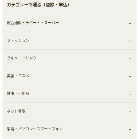
カテゴリーで選ぶ（登録・申込）
ふるさと納税
音楽・シネマ・エンタメ
旅行・レジャー・航空券・宿泊
総合通販・デパート・スーパー
本
チケット・クーポン・チラシ
ファッション
すべて見る
グルメ・ドリンク
総合通販
すべて見る
美容・コスメ
ファッション
すべて見る
健康・日用品
インナー・下着
グルメ
すべて見る
ネット買取
スーツ・フォーマル
お酒
ヘアケア
すべて見る
家電・パソコン・スマートフォン
食材宅配
エステ・サロン
スポーツ・フィットネス
すべて見る