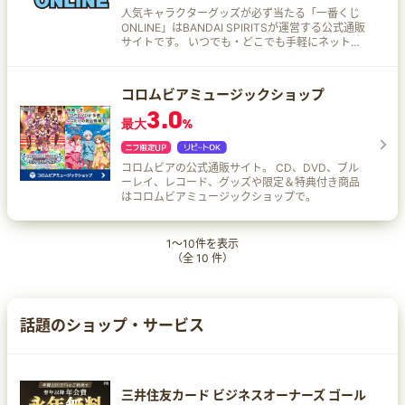
人気キャラクターグッズが必ず当たる「一番くじ
ONLINE」はBANDAI SPIRITSが運営する公式通販
サイトです。 いつでも・どこでも手軽にネットで
楽しもう！最新商品を今すぐチェック！ 一番くじ
ONLINEでのお買物方法は…？ 商品を選ぶ くじ箱
を選ぶ 残り等賞を確認 引く回数を選ぶ くじ券を
コロムビアミュージックショップ
選ぶ 当たった商品を確認 最後の1個を引くと手に
3.0
入る！ 自宅で商品を受け取り
最大
%
コロムビアの公式通販サイト。 CD、DVD、ブル
ーレイ、レコード、グッズや限定＆特典付き商品
はコロムビアミュージックショップで。
1
～
10
件を表示
（全
10
件）
話題のショップ・サービス
三井住友カード ビジネスオーナーズ ゴール