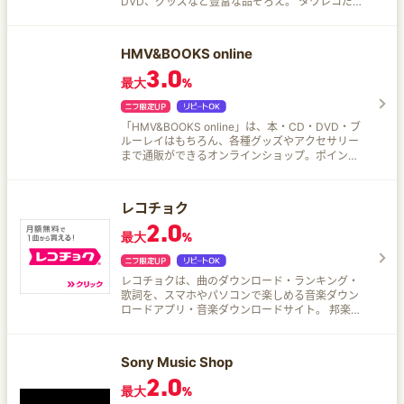
DVD、グッズなど豊富な品ぞろえ。 タワレコだけ
でしか手に入らない特典付きアイテムや限定商品
も満載!タワーレコードがあなたの音楽生活をバッ
クアップ!
HMV&BOOKS online
3.0
最大
%
「HMV&BOOKS online」は、本・CD・DVD・ブ
ルーレイはもちろん、各種グッズやアクセサリー
まで通販ができるオンラインショップ。ポイント
は店舗、ネット共通！ 本・CDやDVD・ブルーレ
イの通販ならHMV&BOOKS online！
レコチョク
2.0
最大
%
レコチョクは、曲のダウンロード・ランキング・
歌詞を、スマホやパソコンで楽しめる音楽ダウン
ロードアプリ・音楽ダウンロードサイト。 邦楽・
洋楽・ドラマ主題歌・アニソンなどのシングル・
アルバム・ハイレゾ・着うた・動画を配信中！
Sony Music Shop
2.0
最大
%