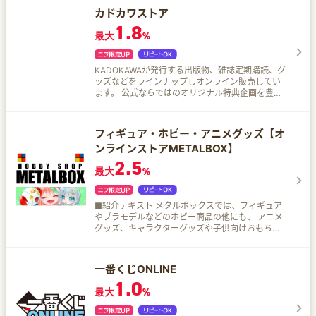
カドカワストア
1.8
最大
%
KADOKAWAが発行する出版物、雑誌定期購読、グ
ッズなどをラインナップしオンライン販売してい
ます。 公式ならではのオリジナル特典企画を豊富
に取り揃えております。
フィギュア・ホビー・アニメグッズ【オ
ンラインストアMETALBOX】
2.5
最大
%
■紹介テキスト メタルボックスでは、フィギュア
やプラモデルなどのホビー商品の他にも、 アニメ
グッズ、キャラクターグッズや子供向けおもちゃ
など幅広く商品を取り扱っております。 新商品発
売のサイクルもめまぐるしく、常に新しい商品の
掲載があり、 当店でもそれに応じてご予約・販売
一番くじONLINE
をしております。
1.0
最大
%