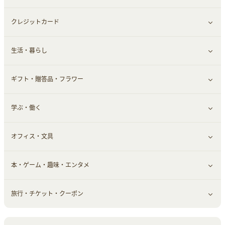
クレジットカード
小物・かばん
お酒
メイクアップ
健康食品｜青汁・飲料
すべて見る
生活・暮らし
スーツ・フォーマル
食材宅配
ヘアケア
健康食品｜乳酸菌・ケフィア
家電・パソコン・ソフトウェア
すべて見る
ギフト・贈答品・フラワー
メンズ美容
健康食品｜その他
スマホ・携帯電話・SIM
クレジットカード
すべて見る
学ぶ・働く
美容・ダイエット用品
スポーツ・フィットネス
車情報・カーシェア・レンタル
すべて見る
オフィス・文具
脱毛用品
日用品・薬局・からだ
お役立ち
ギフト・贈答品
すべて見る
本・ゲーム・趣味・エンタメ
美容食品
生活雑貨・家具インテリア
フラワー
習い事・学習・学校
すべて見る
旅行・チケット・クーポン
赤ちゃん・こども・マタニティ
オフィス・文具
すべて見る
ペット
ゲーム・趣味
すべて見る