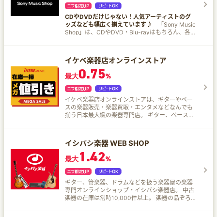
CDやDVDだけじゃない！人気アーティストのグ
ッズなども幅広く揃えています♪
「Sony Music
Shop」は、CDやDVD・Blu-rayはもちろん、各種
アーティストグッズや雑誌・書籍まで通販できる
SonyMusic直営オンラインショップ。
イケベ楽器店オンラインストア
0.75
最大
%
イケベ楽器店オンラインストアは、ギターやベー
スの楽器販売・楽器買取・エンタメなどなんでも
揃う日本最大級の楽器専門店。 ギター、ベース、
ドラム、アンプ、小物（アクセサリーなど）はも
ちろん、デジタル機器（DJ、DTMなどの機器全
般）、ピアノ（電子ピアノ・シンセサイザー
イシバシ楽器 WEB SHOP
etc）、管楽器など音楽を楽しむ方に満足いただけ
1.42
る豊富な品ぞろえが特徴です。 高額なヴィンテー
最大
%
ジギターやアコースティックギターなども売れて
おり、買取再販も積極展開中なので特徴のある商
品も多く取りそろえています。 渋谷、池袋、秋葉
ギター、管楽器、ドラムなどを扱う楽器屋の楽器
原、大阪に実店舗を構え、関東を中心に50年以上
専門オンラインショップ・イシバシ楽器店。 中古
の歴史がある名店のオンラインストアです。
楽器の在庫は常時10,000件以上。 楽器の品ぞろえ
日本最大級！ ギター、管楽器、ドラムなど新品、
中古楽器、欲しい楽器がお得に見つかる！