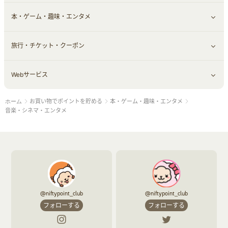
本・ゲーム・趣味・エンタメ
引越し
習い事・学習・学校
すべて見る
旅行・チケット・クーポン
エコ・エネルギー
仕事・転職
オフィス・文具
すべて見る
Webサービス
車情報・カーシェア・レンタル
ゲーム・趣味
すべて見る
お買い物でポイントを貯める
本・ゲーム・趣味・エンタメ
ホーム
中古車
音楽・シネマ・エンタメ
旅行・レジャー・航空券・宿泊
すべて見る
音楽・シネマ・エンタメ
結婚・恋愛
本
チケット・クーポン・チラシ
Webサービス(コミュニティ)
お役立ち
赤ちゃん・こども・マタニティ
@niftypoint_club
@niftypoint_club
フォローする
フォローする
ペット