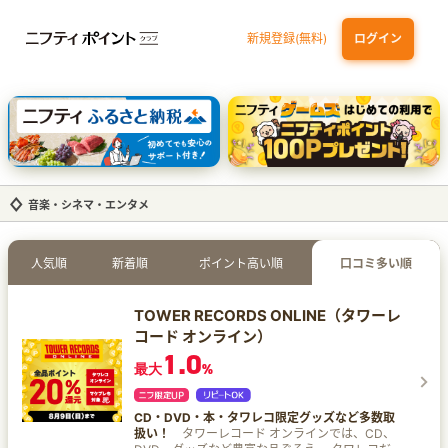
新規登録(無料)
ログイン
dカード GOLD
三井住友カード ゴールド（NL）（家族カード発行）
【実質初月無料】DMM | Disney+(ディズニープラス) セットプラン
SBI証券 確定拠出年金（iDeCo）
音楽・シネマ・エンタメ
人気順
新着順
ポイント高い順
口コミ多い順
TOWER RECORDS ONLINE（タワーレ
コード オンライン）
1.0
最大
%
CD・DVD・本・タワレコ限定グッズなど多数取
扱い！
タワーレコード オンラインでは、CD、