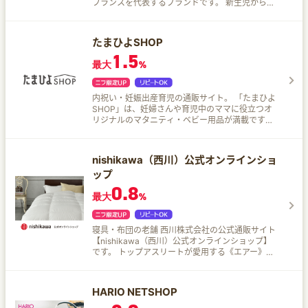
フランスを代表するブランドです。 新生児からベ
ビーのアンダーウェアやナイトウェア、子どもた
ちのデイウェアなど、常に着心地の良さを追求！
レディースやメンズのコレクションも豊富です♪
たまひよSHOP
1.5
最大
%
内祝い・妊娠出産育児の通販サイト。 「たまひよ
SHOP」は、妊婦さんや育児中のママに役立つオ
リジナルのマタニティ・ベビー用品が満載です。
「たまひよの内祝」は、贈り先や季節に合った、
豊富な出産内祝い・アニバーサリーギフトをそろ
えています。
nishikawa（西川）公式オンラインショ
ップ
0.8
最大
%
寝具・布団の老舗 西川株式会社の公式通販サイト
【nishikawa（西川）公式オンラインショップ】
です。 トップアスリートが愛用する《エアー》を
はじめ、さまざまな寝具であなたの快適な眠りを
サポート。 冬の定番 「羽毛布団」や「毛布」、オ
ールシーズン使える「枕」「マットレス」「カバ
HARIO NETSHOP
ーリング」、ギフトに嬉しい「箱入りタオルセッ
ト」「箱入り寝具セット」「ベビー寝具」など、