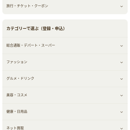
旅行・チケット・クーポン
赤ちゃん・こども・マタニティ
オフィス・文具
すべて見る
ペット
ゲーム・趣味
すべて見る
カテゴリーで選ぶ（登録・申込）
ふるさと納税
音楽・シネマ・エンタメ
旅行・レジャー・航空券・宿泊
総合通販・デパート・スーパー
本
チケット・クーポン・チラシ
ファッション
すべて見る
グルメ・ドリンク
総合通販
すべて見る
美容・コスメ
ファッション
すべて見る
健康・日用品
インナー・下着
グルメ
すべて見る
ネット買取
スーツ・フォーマル
お酒
ヘアケア
すべて見る