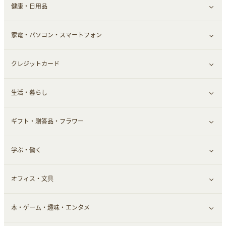
健康・日用品
インナー・下着
グルメ
すべて見る
家電・パソコン・スマートフォン
靴・フットウェア
ドリンク
スキンケア
すべて見る
クレジットカード
小物・かばん
お酒
メイクアップ
健康食品｜青汁・飲料
すべて見る
生活・暮らし
スーツ・フォーマル
食材宅配
ヘアケア
健康食品｜乳酸菌・ケフィア
家電・パソコン・ソフトウェア
すべて見る
ギフト・贈答品・フラワー
メンズ美容
健康食品｜その他
スマホ・携帯電話・SIM
クレジットカード
すべて見る
学ぶ・働く
美容・ダイエット用品
スポーツ・フィットネス
車情報・カーシェア・レンタル
すべて見る
オフィス・文具
脱毛用品
日用品・薬局・からだ
お役立ち
ギフト・贈答品
すべて見る
本・ゲーム・趣味・エンタメ
美容食品
生活雑貨・家具インテリア
フラワー
習い事・学習・学校
すべて見る