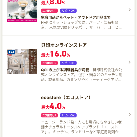
8.0
最大
%
幅広い商品を取り揃えています。
家庭用品からペット・アウトドア用品まで
HARIOネットショップでは、パーツ・部品も豊
富。 人気のV60ドリッパー、サーバー、コーヒー
ミル、サイフォン、ネルドリップなどのコーヒー
器具、ティーポット、急須などの茶器、水出しに
便利なフィルターインボトルなどご紹介。
貝印オンラインストア
AYAORI急須、ガラスのアクセサリーなどの通販限
16.0
定商品も豊富に品揃え。
最大
%
QOLの上がる調理器具が満載
貝印株式会社の公
式オンラインストア。 包丁・鍋などのキッチン用
品、製菓用品、カミソリやビューティーケアツー
ルなどの美容用品を販売しています。
ecostore（エコストア）
4.0
最大
%
ニュージーランド発・人にも環境にもやさしい老
舗ナチュラルトータルケアブランド「エコスト
ア」。 キッチン、ランドリーなど家庭用洗剤から
スキンケア、ベビーケアまで豊富に取りそろえて