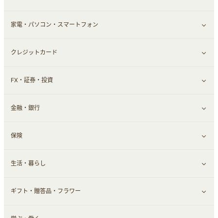
家電・パソコン・スマートフォン
食材宅配
エステ・サロン
スポーツ・フィットネス
すべて見る
クレジットカード
ウォーターサーバー
メンズ美容
日用品・薬局・からだ
ネット買取
すべて見る
FX・証券・投資
家電・パソコン・ソフトウェア
すべて見る
金融・銀行
通信・レンタルサーバー
クレジットカード
すべて見る
保険
スマホアプリ
FX
すべて見る
生活・暮らし
スマホ・携帯電話・SIM
証券
銀行・ネット銀行
すべて見る
ギフト・贈答品・フラワー
定額制有料コンテンツ
仮想通貨
キャッシング・ローン
保険相談・面談
すべて見る