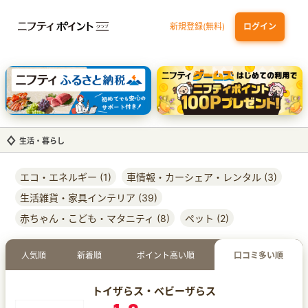
新規登録(無料)
ログイン
dカード
九州カードNEXT
JCB ORIGINAL SERIES：JCBカード S
三井住友カード ゴールド（NL）（家族カード発行）
【実質初月無料】DMM | Disney+(ディズニープラス) セットプラン
生活・暮らし
エコ・エネルギー (1)
車情報・カーシェア・レンタル (3)
生活雑貨・家具インテリア (39)
赤ちゃん・こども・マタニティ (8)
ペット (2)
人気順
新着順
ポイント高い順
口コミ多い順
トイザらス・ベビーザらス