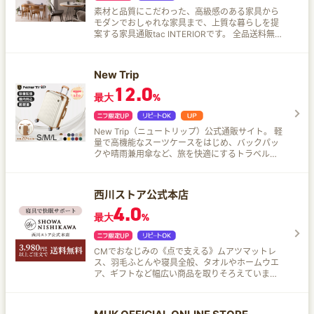
素材と品質にこだわった、高級感のある家具から
モダンでおしゃれな家具まで、上質な暮らしを提
案する家具通販tac INTERIORです。 全品送料無料
＋開梱設置サービス対応で、大型家具でも自宅ま
でしっかりお届け。 北欧デザインからモダンスタ
イルまで、セラミックやひのきなど素材にこだわ
New Trip
った上質な家具を幅広く取り揃えています。
12.0
最大
%
New Trip（ニュートリップ）公式通販サイト。 軽
量で高機能なスーツケースをはじめ、バックパッ
クや晴雨兼用傘など、旅を快適にするトラベルグ
ッズを幅広く展開。 機内持ち込み対応から大容量
モデルまで、公式ならではの品質とアフターサー
ビスで、あなたの自由な旅をサポートします。 超
西川ストア公式本店
軽量設計・USB充電機能・フロントオープン式・
4.0
静音キャスター・TSAロックなど、多機能なアイ
最大
%
テムが多数！ 公式サイト限定のタイムセール・2
年間保証・キャスターカバープレゼントなど、お
得な特典が充実しています。
CMでおなじみの《点で支える》ムアツマットレ
ス、羽毛ふとんや寝具全般、タオルやホームウエ
ア、ギフトなど幅広い商品を取りそろえていま
す！