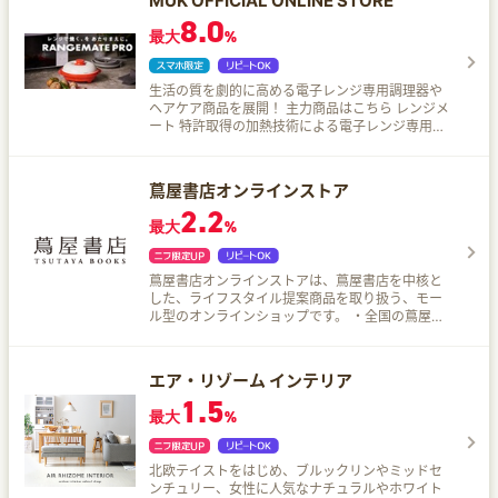
MUK OFFICIAL ONLINE STORE
8.0
最大
%
生活の質を劇的に高める電子レンジ専用調理器や
ヘアケア商品を展開！ 主力商品はこちら レンジメ
ート 特許取得の加熱技術による電子レンジ専用調
理器 電子レンジで焼き魚の調理が可能 シリーズ世
界累計出荷台数600万台突破 TVやメディアにも多
数掲載 BRUNO監修モデルも好評 イングレイスヴ
蔦屋書店オンラインストア
ェレナシリーズ モバイルアイロン：今までにな
2.2
い、コードレス。圧倒的に速い立ち上がりと、驚
最大
%
異的なハイパワー。 ヘアドライヤー：風を操り、
根元から美を立ち上げる。髪を守りながら、美し
さを深く届ける風。 カールアイロン：髪をいたわ
蔦屋書店オンラインストアは、蔦屋書店を中核と
り、優しく纏う。品よく華やぐナチュラルカー
した、ライフスタイル提案商品を取り扱う、モー
ル。
ル型のオンラインショップです。 ・全国の蔦屋書
店・家電から厳選した商品を24時間ご購入頂けま
す。 ・蔦屋書店・家電でしか買えない限定商品も
オンライン上でご注文頂けます。
エア・リゾーム インテリア
1.5
最大
%
北欧テイストをはじめ、ブルックリンやミッドセ
ンチュリー、女性に人気なナチュラルやホワイト