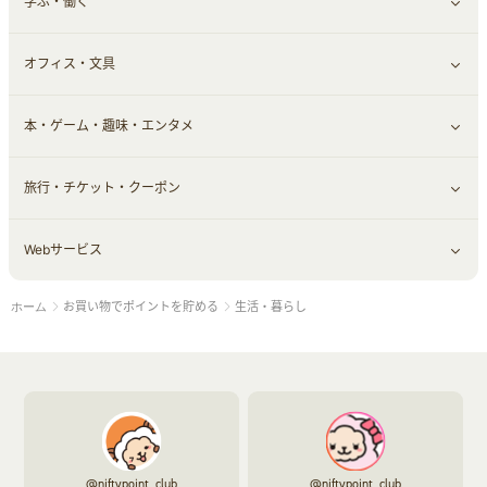
学ぶ・働く
その他投資
その他金融
住まい・暮らし
すべて見る
オフィス・文具
不動産
ギフト・贈答品
すべて見る
本・ゲーム・趣味・エンタメ
引越し
習い事・学習・学校
すべて見る
旅行・チケット・クーポン
エコ・エネルギー
仕事・転職
オフィス・文具
すべて見る
Webサービス
車情報・カーシェア・レンタル
ゲーム・趣味
すべて見る
お買い物でポイントを貯める
生活・暮らし
ホーム
中古車
音楽・シネマ・エンタメ
旅行・レジャー・航空券・宿泊
すべて見る
結婚・恋愛
本
チケット・クーポン・チラシ
Webサービス(コミュニティ)
お役立ち
@niftypoint_club
@niftypoint_club