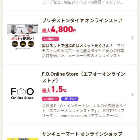
コーデなど、幅広いテイストの家具・インテリア
雑貨を 2,000 点以上取りそろえております。 ここ
でしか買えないオリジナル家具も多数販売！ トレ
ンドにあわせたおしゃれなオリジナル商品は、自
ブリヂストンタイヤ オンラインストア
社企画によりリーズナブルで購入できるので人気
4,800
♪
最大
P
実はネットで選ぶのはメリットたくさん！
ブリ
ヂストンの高品質・高性能なタイヤと安心の作業
品質を備えた、メーカー公式のオンラインストア
です。 レビューや商品ページを見ながらタイヤを
選ぶことができ、店舗に行かずにタイヤを購入。
購入したタイヤは取付店に直送されるため、予約
F.O.Online Store（エフオーオンライン
日時に店舗に行くだけで作業までの待ち時間がな
ストア）
いなど、ネットで便利に購入できるサービスで
す。 タイヤ交換や安全点検などの作業は全国800
1.5
最大
%
店舗以上あるブリヂストン認定店で対応するため
作業品質も安心です。
子供服 F・O・インターナショナルの公式通販サイ
ト「エフオーオンラインストア」。 BREEZE（ブ
リーズ）、apres les cours（アプレレクール）、
ALGY（アルジー）、F.O.KIDS（エフオーキッ
ズ）、ICE RING（アイスリング）などの商品をお
取り扱い。 有名キャラクターコラボアイテム、き
サンキューマート オンラインショップ
ょうだいお揃いコーデや親子リンクコーデが楽し