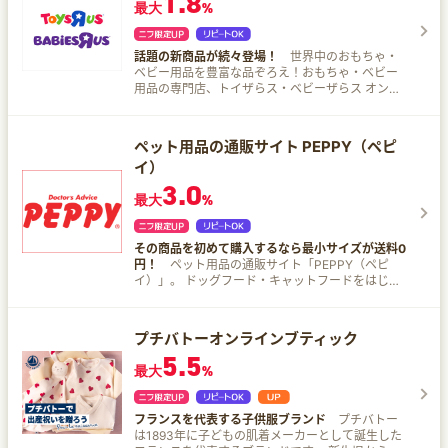
1.8
最大
%
話題の新商品が続々登場！
世界中のおもちゃ・
ベビー用品を豊富な品ぞろえ！おもちゃ・ベビー
用品の専門店、トイザらス・ベビーザらス オンラ
インストア。オリジナル商品や人気キャラクター
商品、ベビー服、ベビーカーを安心＆お買い得価
格で購入できる。
ペット用品の通販サイト PEPPY（ペピ
イ）
3.0
最大
%
その商品を初めて購入するなら最小サイズが送料0
円！
ペット用品の通販サイト「PEPPY（ペピ
イ）」。 ドッグフード・キャットフードをはじめ
としたペット用品通販やペットのお役立ち情報・
ペットの施設検索など、ペットの総合情報サイ
ト！
プチバトーオンラインブティック
5.5
最大
%
フランスを代表する子供服ブランド
プチバトー
は1893年に子どもの肌着メーカーとして誕生した