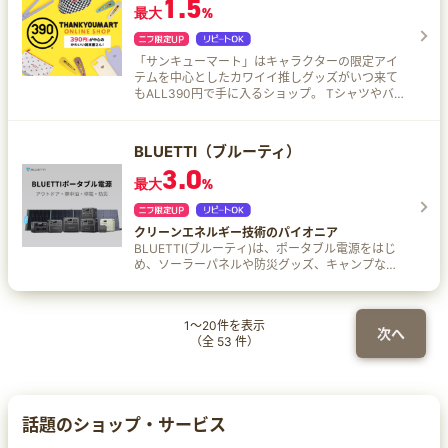
1.5
めるアイテムが人気です♪ 子供たちの着心地を重
最大
%
視した高品質ながら、価格は1,000円以下～ママに
嬉しいプライス設定です。
「サンキューマート」はキャラクターの限定アイ
テムを中心としたカワイイ推しグッズがいつ来て
もALL390円で手に入るショップ。 Tシャツやバッ
グ、アクセにコスメ、生活雑貨やお菓子…。ワク
ワクするような商品を、手に取りやすい《サンキ
ュープライス》で揃えています。
BLUETTI（ブルーティ）
3.0
最大
%
クリーンエネルギー技術のパイオニア
BLUETTI(ブルーティ)は、ポータブル電源をはじ
め、ソーラーパネルや防災グッズ、キャンプなど
のアウトドア用品の企画生産・販売を行っており
ます。 BLUETTI（ブルーティ）の魅力はこれ！ 純
正弦波、日本仕様の100V 安全で長寿命なリン酸
1
～
20
件を表示
鉄リチウムイオン電池を採用 AC EPシリーズは
次へ
（全
53
件）
1000Wh以上の大容量で高出力 EB シリーズはコ
ンパクトで頼れる容量 多彩なポート付き、あらゆ
るニーズに対応できる ワイヤレス充電が大きな特
徴 スマートフォンで遠隔操作が可能 PSE安全認証
済み 二年間以上の製品安心保証 無料配送
話題のショップ・サービス