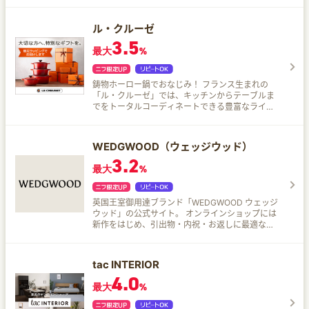
います。
ル・クルーゼ
3.5
最大
%
鋳物ホーロー鍋でおなじみ！ フランス生まれの
「ル・クルーゼ」では、キッチンからテーブルま
でをトータルコーディネートできる豊富なライン
アップを取りそろえている。
WEDGWOOD（ウェッジウッド）
3.2
最大
%
英国王室御用達ブランド「WEDGWOOD ウェッジ
ウッド」の公式サイト。 オンラインショップには
新作をはじめ、引出物・内祝・お返しに最適なギ
フトが揃っています。最新情報も掲載。
tac INTERIOR
4.0
最大
%