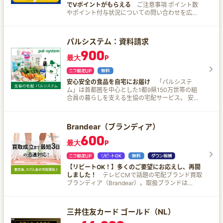
す。 ※4 「最大10％」は、「対象のコンビニ・飲
●dポイントで株・ETF・REITが買える！期間・用
でVポイントがもらえる
ご注意事項 ポイント数
キュリティ面にも配慮 ●環境に配慮したリサイク
食店で最大7％還元」に加えて、3％が付与された
途限定ポイントも使用可能！
やポイント付与状況についての問い合わせを広告
ル素材を使用 ●利用速報通知・利用制限通知が届
合計還元率です。 「3％」のうち0.5％は、お支払
主に直接連絡することは禁止です。 ポイント付与
く ●dポイントで株・ETF・REITが買える！期
い時のセブン-イレブンアプリの会員コード提示に
条件を満たしていても対象外となる可能性がござ
間・用途限定ポイントも使用可能！ ●ドコモの月
よって付与されたセブンマイルを、Vポイントへと
います。 個人ブログおよびSNS（X（旧Twitter）
額サービスでもご利用料金1,000円(税抜)ごとに税
パルシステム：資料請求
交換いただくことで付与されます。 ※5 2025年4
やFacebook、Instagram、その他ブログなど）で
抜金額の10％ポイント還元！ Lemino dヒッツ dキ
月1日ご利用分より、セブン‐イレブンでのタバコ
900
の拡散は、投資を勧誘する内容や、投資をしたこ
ッズ dマガジン dアニメストア dヘルスケア DAZN
ご購入分のうち、本サービスによる追加の特典
最大
P
とによる利益をうたうような内容、ポイントサイ
for docomo dフォト ひかりTV for docomo
（＋9.25%）は付与されません。 ※6 本サービスや
トのポイントが直接SBI証券から付与されると誤認
Disney+（ディズニープラス）
10％還元の条件・詳細は、必ず三井住友カード公
されるような内容での拡散は禁止です。 例） ○：
式HPをご確認ください。 ※7 即時発行ができない
安心安全の食品を自宅にお届け
「パルシステ
SBI証券の口座開設でポイントサイトのポイントが
場合があります。
ム」は首都圏を中心とした1都9県150万世帯の組
○○円分もらえた！ ×：SBI証券の口座開設をして
合員の暮らしを支える生協の宅配サービス。 安
1万円投資したら500円の利益が出た！ ×：SBI証
心、安全な食材と便利な加工食品も、たくさんの
券の口座開設をするとSBI証券から○○ポイントが
おいしいを週に1回、玄関先までお届け。 パルシス
プレゼントされます （2026/2/20更新） SBI証券
テムの特徴 鮮度・おいしさが自慢のパルシステム
とは？ SBI証券は、1999年にインターネット取引
Brandear（ブランディア）
産直野菜 素材の良さを生かした商品づくり！ 放射
サービスを開始した日本におけるインターネット
600
性物質の自主検査体制の強化 重い物やかさばる物
証券の先駆けです。 常に「業界最高水準のサービ
最大
P
もまとめて玄関先までお届け！ 不在でも大丈夫！
ス」の実現に努めており、おかげ様でSBIグループ
専用保冷箱に入れてお届け！ パルシステムでおい
※1は、国内初の証券口座開設数1,500万突破！
しい！便利！な暮らし今すぐはじめませんか？
（2025年11月時点） SBI証券の特徴 国内株式個人
【リピートOK！】多くのご要望にお応えし、再開
取引シェアNo.1！（※2） ゼロ革命により、条件を
しました！
テレビCMで話題の宅配ブランド買取
満たしたお客さまの国内株式をはじめとした取引
ブランディア（Brandear）。取扱ブランドは
手数料0円！ 詳しくはこちらをご覧ください。
7000種類以上。完全無料の宅配買い取りサービ
https://go.sbisec.co.jp/lp/zero_revolution_2023.h
ス！ オススメポイント 送料から査定、振込手数
tml 取扱投資信託の本数2,600本超、しかも買付手
料、さらにキャンセル料も返送料まですべて無
三井住友カード ゴールド（NL）
数料「無料」！ 募集中のファンド・外貨建MMFを
料！ 家にいるだけ、空いた時間でブランド品を詰
含む（2025年1月現在） クレカ積立の利用で積立
めて、後は電話1本で集荷にお伺い！ 少々の汚れや