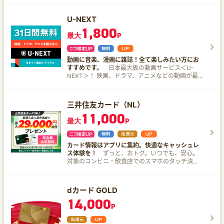
楽天カードをよく知らない方 楽天カードは、年会
費は永年無料で、ポイントも貯まりやすくおすす
U-NEXT
めのクレジットカードです。 楽天カードが選ばれ
1,800
る4つのポイント 年会費永年無料！ 100円のお買
最大
P
い物につき1ポイント貯まる！（一部ポイント還元
の対象外となる場合がございます。） 楽天ポイン
トは楽天市場だけではなく全国のお店でも使える
動画に音楽、漫画に雑誌！全て楽しみたい方にお
楽天市場でのお買い物はポイント最大3倍！（特典
すすめです。
日本最大級の動画サービス＜U-
進呈には上限や条件があります。）
NEXT＞！ 映画、ドラマ、アニメなどの動画が最
新作から名作まで充実！ スマホで1000ch以上の
音楽放送も楽しめる！ PC、スマートフォン、タブ
レット、テレビなど最大4台同時視聴可能！ 最新
三井住友カード（NL）
映画はレンタル同時配信 貸出中の心配なし！レン
11,000
タルビデオより先行して配信する作品も！過去の
最大
P
名作も多数！ 地上波テレビドラマを追っかけ配信
放送中のドラマから懐かしのドラマも豊富！もう
見逃しても心配なし！ 海外・韓流ドラマの決定版
カード情報はアプリに集約。快適なキャッシュレ
見始めたらもう止まらない作品が盛りだくさん！
ス体験を！
ずっと、おトク。いつでも、安心。
最新シーズンも楽しめる！ アニメ見るならU-
対象のコンビニ・飲食店でのスマホのタッチ決済
NEXT TV放送中の作品も多数配信。過去の名作や
で＼ポイント7％／還元！ 年会費は永年無料で、
キッズ向け作品も充実！ ※成人向けの作品も31日
ポイントがどんどん貯まる！進化を続けるキャッ
間無料お試しで視聴可能ですが、ペアレンタルロ
シュレス時代のスタンダードカード。 【三井住友
ック機能で非表示にすることも可能です。
dカード GOLD
カード（NL）】 新規入会＆条件達成で最大
14,000
29,000円相当プレゼント 期間：2026年7月23日
P
～ ▼内訳 １．新規入会＆ご入会月＋1ヵ月後末ま
でにスマホのタッチ決済1回で5,000円分のVポイ