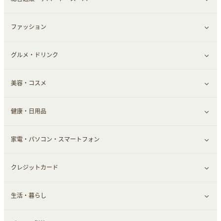
お役立ち
ファッション
すべて見る
赤ちゃん・こども・マタニティ
グルメ・ドリンク
総合通販
すべて見る
ペット
美容・コスメ
デパート・スーパー
ファッション
すべて見る
ふるさと納税
健康・日用品
インナー・下着
グルメ
すべて見る
家電・パソコン・スマートフォン
靴・フットウェア
ドリンク
スキンケア
すべて見る
クレジットカード
小物・かばん
お酒
メイクアップ
健康食品｜青汁・飲料
すべて見る
生活・暮らし
スーツ・フォーマル
食材宅配
ヘアケア
健康食品｜乳酸菌・ケフィア
家電・パソコン・ソフトウェア
すべて見る