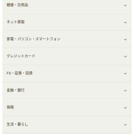
健康・日用品
インナー・下着
グルメ
すべて見る
ネット買取
スーツ・フォーマル
お酒
ヘアケア
すべて見る
家電・パソコン・スマートフォン
食材宅配
エステ・サロン
スポーツ・フィットネス
すべて見る
クレジットカード
ウォーターサーバー
メンズ美容
日用品・薬局・からだ
ネット買取
すべて見る
FX・証券・投資
家電・パソコン・ソフトウェア
すべて見る
金融・銀行
通信・レンタルサーバー
クレジットカード
すべて見る
保険
スマホアプリ
FX
すべて見る
生活・暮らし
スマホ・携帯電話・SIM
証券
銀行・ネット銀行
すべて見る