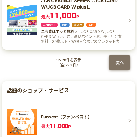
JCB ORIGINAL SERIES：JCB CARD
にかかわらず、24時間365日決済。
り、低コストでFXを始められると評判だ。
を、Vポイントへと交換いただくことで付与されま
W/JCB CARD W plus L
iPhoneやAndroid、携帯アプリで＜いつでもどこ
す。 ※7 2025年4月1日ご利用分より、セブン‐イレ
でも＞取り引きができ、平日24時間は電話やメー
11,000
ブンでのタバコご購入分のうち、本サービスによ
最大
P
ルでの問い合わせに対応しているので安心。ま
る追加の特典（＋9.25%）は付与されません。 ※8
た、即日出金OKなどの手厚いサポート体制も心強
本サービスや10％還元の条件・詳細は、必ず三井
い。
住友カード公式HPをご確認ください。
年会費はずっと無料♪
JCB CARD W / JCB
CARD W plus Lは、高いポイント還元率・年会費
無料・39歳以下・WEB入会限定のクレジットカー
ド！
1
～
20
件を表示
次へ
（全
276
件）
話題のショップ・サービス
Funvest（ファンベスト）
11,000
最大
P