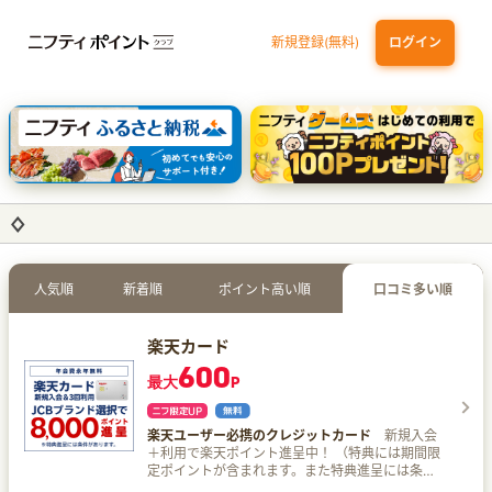
新規登録(無料)
ログイン
dカード GOLD
三井住友カード ゴールド（NL）（家族カード発行）
【実質初月無料】DMM | Disney+(ディズニープラス) セットプラン
SBI証券 確定拠出年金（iDeCo）
人気順
新着順
ポイント高い順
口コミ多い順
楽天カード
600
最大
P
楽天ユーザー必携のクレジットカード
新規入会
＋利用で楽天ポイント進呈中！ （特典には期間限
定ポイントが含まれます。また特典進呈には条件
があります。） クレジットカードが初めての方、