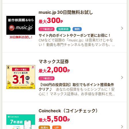
この1枚でワールドワイドにご利用いただけるライ
意外と簡単にクリアできちゃいます。 日常の支出
フのスタンダードカード。
を賢くカードで払うだけで、年会費無料の恩恵を
music.jp 30日間無料お試し
ゲット！ ３．実質最大1.5%の高還元 年間100万円
の利用で10,000Vポイント（※2） がもらえるか
300
最大
P
ら、100万円のご利用なら、実質的な還元率は最
大1.5%！高還元率でポイントがザクザク貯まるか
ら、ショッピングももっと楽しくなっちゃいます
ね。 ４．対象のコンビニ・飲食店でのスマホのタ
サイト内のポイントやクーポンで更にお得に！
ッチ決済またはモバイルオーダーを利用すると、
CMなどで話題の『music.jp』は音楽だけじゃな
7％ポイント還元！（※3） ５．セブン-イレブンで
い！ 動画も専門チャンネルも音楽もマンガも、エ
最大10％ポイント還元 条件達成の上で、セブ
ンタメコンテンツを丸ごと楽しみたい方にオスス
ン-イレブン（※4）でスマホのVisaのタッチ決
メ。まずは30日の無料トライアルをお試しくださ
済・Mastercard®タッチ決済（※5）で支払うと、
い。
マネックス証券
最大10％（※6）ポイント還元！（※7）（※8）
2,000
６．手軽にゴールドカードデビュー！ 三井住友カ
最大
P
ード ゴールド（NL）は、ゴールドカードの豪華な
特典を手軽に楽しめる一枚です。初めてゴールド
カードを持つ方にもピッタリ。 お手軽にゴールド
【100円の投資信託】取引でもポイント獲得条件
カードデビューしちゃいましょう！ 年会費無料の
クリア♪
あなたの投資をもっとシンプルに！安
魔法、実質1.5%還元、手軽さ、全部そろったこの
心に！ マネックス証券は、お手頃な手数料と充実
カードを手に入れれば、毎日がもっと楽しく、も
した商品・サービスで、投資を応援します。 マネ
っとお得になること間違いなし！ ぜひこの機会に
ックス証券の特徴 口座開設数198万口座！（2021
ゴールドカードライフを始めてみませんか？ あな
年11月末） お預かり残高5.3兆円！（2021年11月
たも三井住友カード ゴールド（NL）で、賢くお得
Coincheck（コインチェック）
末） 投資経験者の割合は67％！未経験者だけでな
な生活をスタートしちゃいましょう！ ※1 対象取引
5,500
く投資経験のある方にも選ばれています 日本株、
や算定期間等の実際の適用条件などの詳細は、三
最大
P
投資信託はもちろんIPO、米国株、金・プラチナな
井住友カードのホームページを必ずご確認くださ
どの幅広い取扱商品 オンライン口座開設なら書類
い。 ※2 毎年10,000Vポイントをもらうには、毎