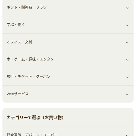
ギフト・贈答品・フラワー
定額制有料コンテンツ
仮想通貨
キャッシング・ローン
保険相談・面談
すべて見る
学ぶ・働く
その他投資
その他金融
住まい・暮らし
すべて見る
オフィス・文具
不動産
ギフト・贈答品
すべて見る
本・ゲーム・趣味・エンタメ
引越し
習い事・学習・学校
すべて見る
旅行・チケット・クーポン
エコ・エネルギー
仕事・転職
オフィス・文具
すべて見る
Webサービス
車情報・カーシェア・レンタル
ゲーム・趣味
すべて見る
中古車
音楽・シネマ・エンタメ
旅行・レジャー・航空券・宿泊
すべて見る
カテゴリーで選ぶ（お買い物）
結婚・恋愛
本
チケット・クーポン・チラシ
Webサービス(コミュニティ)
総合通販・デパート・スーパー