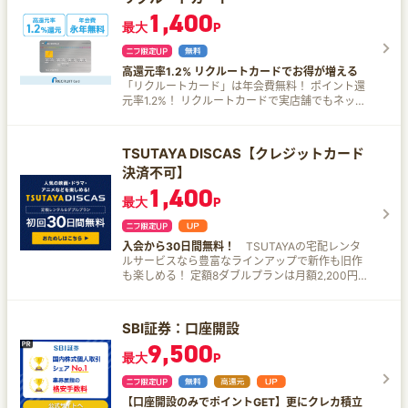
ドトールコーヒーショップ、エクセルシオール カ
ーザーの方以外でも誰でもdポイントが100円(税
利用可能データ量に＋5GB／ahamo利用料金の支
1,400
フェ 、かっぱ寿司 ※1カード現物のタッチ決済、
込)につき1％貯まる！ ●購入から1年間最大3万円
最大
P
払いをdカードに要設定 ●対象のケータイ料金プ
iD、カードの差し込み、磁気取引は対象外です。
分のケータイ補償 ※1回の事故につき15,000円の
ラン※1のご契約でドコモでんき Greenの電気料金
※1商業施設内にある店舗などでは、一部ポイント
自己負担金 ※携帯電話の紛失や修理不能(水漏れ・
※2 100円(税抜)ごとに税抜金額の6％分のdポイン
付与の対象となりません。 ※1一定金額（原則1万
全損) ●dカードポイントアップモールやdカード特
ト還元！ ※5Gギガホ・ギガライト、ahamoなど ※
高還元率1.2% リクルートカードでお得が増える
円）を超えると、タッチ決済でなく、決済端末に
約店なら、ご利用金額100円(税込)ごとの1ポイン
燃料調整費、再生可能エネルギー発電促進賦課金
「リクルートカード」は年会費無料！ ポイント還
カードを挿しお支払いただく場合がございます。
トに加えてさらにdポイントが貯まる！ ●マツモ
は対象外。 ※ ドコモでんき提供エリア：全国 ただ
元率1.2%！ リクルートカードで実店舗でもネット
その場合のお支払い分は、 タッチ決済分のポイン
トキヨシ、高島屋、タワーレコード、アディダス
し沖縄県、島しょ部の一部を除く。 ●家族カード1
ショッピングでもお得にポイントGET！ カード付
ト還元の対象となりませんので、ご了承くださ
オンラインショップなどdカード特約店が豊富！
枚目は年会費無料！家族カードも10%分のdポイン
帯保険も充実。さらにお得なキャンペーンでポイ
い。上記、タッチ決済とならない金額の上限は、
●ETCカードの年会費が初年度無料！2年目以降
トがたまる！ ●ドコモユーザーの方以外でも誰で
ントがどんどん貯まるクレジットカードです。
ご利用される店舗によって異なる場合がございま
も、前年度に1度でもETCカードの請求があれば年
TSUTAYA DISCAS【クレジットカード
もdポイントが100円(税込)につき1％貯まる！ ●d
す。 その場合のお支払い分は、タッチ決済分のポ
会費無料に！ ●iD付きで通常デザイン・ポインコ
決済不可】
カードポイントアップモールやdカード特約店な
イント還元の対象となりませんので、ご了承くだ
デザインの2種類からカードが選べる！ ●dポイン
ら、ご利用金額100円(税込)ごとの1ポイントに加
1,400
さい。上記、タッチ決済とならない金額の上限
トはiDキャッシュバック等へ交換・利用可能 ●最
最大
P
えてさらにdポイントが貯まる！ ●マツモトキヨ
は、ご利用される店舗によって異な る場合がござ
短5分で審査完了！(9:00～15:00の間に申込完了
シ、スターバックス、ドトール、ENEOS、JALな
います。 ※1スマホのタッチ決済対象店舗とモバイ
＋申込時に引き落とし口座手続き完了が条件※満た
どdカード特約店が豊富！ ●ETCカードの年会費
ルオーダーの対象店舗は異なります。詳しくはサ
している場合でも審査に数日かかる場合有り) ●d
が無料！ ●国内、海外旅行保険有り ●国内・ハワ
入会から30日間無料！
TSUTAYAの宅配レンタ
ービス詳細ページをご確認ください。 ※1通常のポ
カードならマネックス証券でのdカード積立でお
イの主要空港のラウンジが無料で利用可能 ●iD付
ルサービスなら豊富なラインアップで新作も旧作
イント分を含んだ還元率です。 ※1ポイント還元率
得！ 「5万円以下」の場合：100円につき1ポイン
きで通常デザイン・ポインコデザインの3種類から
も楽しめる！ 定額8ダブルプランは月額2,200円
は利用金額に対する獲得ポイントを示したもの
ト、1,000円ごとに1ポイントたまります。 「5万
カードが選べる！ ●dポイントはiDキャッシュバ
（税込）。 下記決済に対応♪ ドコモ払い auかん
で、ポイントの交換方法によっては、1ポイント1
円超7万円以下」の場合：1,000円につき6ポイン
ック等へ交換・利用可能 ●最短5分で審査完了！
たん決済 ソフトバンクまとめ支払い ワイモバイル
円相当にならない場合があります。 ※1Google
トたまります。 「7万円超10万円以下」の場合：
(申込時に引き落とし口座手続き完了が条件※満た
支払い 定額8ダブルプランなら… 新規登録（※1）
Pay™ 、Samsung Payで、Mastercard®タッチ決
1,000円につき2ポイントたまります。 ※dカードで
SBI証券：口座開設
している場合でも審査に数日かかる場合有り) ●18
で30日間無料お試し！ 本登録後は新作DVD8本ま
済はご利用いただけません。ポイント還元は受け
ショッピングでたまるポイント（利用額100円税
9,500
歳以上の学生から申込可能 ●会員数が1,000万人
でOK！ （※2） 旧作DVD・CD全品は借り放題！2
られませんので、ご注意ください。 ※2 商業施設
込につき1ポイント）は進呈対象外です。 ※dカー
最大
P
突破、ゴールドカード利用者数No.1※のカード ※調
枚レンタル中に、さらに2枚レンタルできる！ 1 初
内の店舗など、一部ポイント加算の対象とならな
ド積立のご利用額は、年間ご利用額特典の累計対
査期間2023/5/19～5/22・20-79歳のゴールドカ
めてのTSUTAYA TV/TSUTAYA DISCASのご利用
い店舗があります。 ※3 カード現物のタッチ決
象外、dカードで通常たまるポイント（利用額100
ード保有者2,067名を対象としたインターネット調
を指します。 2 30日間無料お試し期間中は、新作
済、iD、カード差し込み、磁気取引は対象外で
円（税込）につき1ポイント）の進呈対象外です。
【口座開設のみでポイントGET】更にクレカ積立
査による標本調査） ●カード情報の裏面印字でセ
はレンタル対象外です。