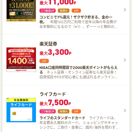
11,000
最大
P
金額の最大3%のポイントが貯まる、使える♪
傷は仕様に問題なければ買取OK！ 他社では扱えな
1.SBIグループとはSBI証券、SBIネオトレード証
い幅広い取扱ブランド！ あなたのクローゼットに
券、FOLIOを指します。 2.2025年3月期通期
眠っているあのブランドも取扱があるかも？ まず
（2024年4月～2025年3月）の委託個人売買代金
コンビニで7％還元！ザクザク貯まる、金の一
は検索してみてください！
シェアです。SBIの数値は、SBIネオトレード証券
枚。
年間100万円ご利用で翌年以降の年会費が
の数値を含みます。 (出所: 東証統計資料、 各社
永年無料になるので（※1）、ずーーっと無料のチ
WEBサイトの公表資料より当社集計、各社委託個
ャンス！？ この機会に【三井住友カード ゴールド
人 (信用) 売買代金÷株式委託個人 (信用) 売買代金
（NL）】で、ゴールドカードデビューをしません
(二市場 1,2部等) + ETF/REIT売買代金} にて算出)
か？ 新規入会＆条件達成で最大31,000円相当プレ
楽天証券
ゼント ▼内訳 １．新規入会＆ご入会月＋1ヵ月後
3,300
末までにスマホのタッチ決済1回で7,000円分のV
最大
P
ポイントPayギフトプレゼント ２．新規入会&5万
円以上利用または10万円以上利用で最大6,000円
分のVポイントPayギフトプレゼント └5万円以上
NISA口座同時開設で2000楽天ポイントがもらえ
利用で1,000円分 └10万円以上利用で3,000円分
る
ネット証券・オンライン証券なら楽天証券！
Mastercardブランドならさらにプラス3,000円分
投資信託やFXが初心者にも選ばれるオンライント
３．SBI証券口座開設&クレカ積立などで18,000円
レードの証券会社。 株・FX・投資信託などの豊富
相当のVポイントプレゼント 他にもまだまだ、お
な商品、格安手数料、マーケットスピードが魅
すすめポイントがあります。 【三井住友カード ゴ
力！ 株価のチェックも簡単なネット証券でオンラ
ールド（NL）】の魅力ポイントをギュッと凝縮し
ライフカード
イントレードを始めよう！ 国内株式取引手数料0
てお届け！ １．年会費無料の魔法 年間100万円以
7,500
円「ゼロコース」＆新ポイントプログラム
上の利用で、なんと翌年以降の年会費がずーっと
最大
P
START！ いつでもどなたでも！国内株取引（現
無料！さらに、100万円達成のご褒美として達成
物/信用）が手数料0円になりました！ ※国内株取
した年は毎年10,000Vポイントがもらえます！
引手数料を"ゼロコース"に選択し、楽天証券の
（※1） ２．100万円のハードルは低い！ 「年間
ライフのスタンダードカード
ライフカードは、
SOR利用に同意する必要あり。
100万円って多くない？」って思うかもしれませ
年会費永久無料のカード。 ショッピングやキャッ
んが、家賃や日々の買い物、公共料金の支払いを
シングに、ご旅行・食事に、国内･海外を問わず、
このカードでまとめちゃえば、月額9万円の利用で