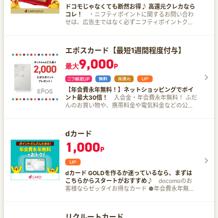
ントPayギフトプレゼント ２．新規入会&5万円以
ドコモじゃなくても断然お得♪ 高還元クレカなら
上利用または10万円以上利用で最大6,000円分のV
コレ！
・ニフティポイントに関するお問い合わ
ポイントPayギフトプレゼント └5万円以上利用で
せは、広告主ではなく必ずニフティポイントクラ
1,000円分 └10万円以上利用で3,000円分
ブまでお問い合わせください。 ・広告主に直接お
Mastercardブランドならさらにプラス3,000円分
問い合わせされた場合、いかなる理由でもポイン
３．SBI証券口座開設&クレカ積立などで18,000円
ト対象外となりますので、ご注意ください。 dカ
相当のVポイントプレゼント ◆学生限定 新規入会
エポスカード【最短1週間程度付与】
ード GOLD入会＆利用＆対象の公共料金などすべ
＆条件達成で最大12,000円相当プレゼント ▼内訳
9,000
て支払いで最大7,000dポイントプレゼント！ ※d
a)新規入会＆スマホのタッチ決済1回で5,000円分
最大
P
ポイント(期間・用途限定) 家族カードの1枚目は年
のVポイントPayギフトプレゼント b)新規入会&5
会費無料！ 家族カードで家族のドコモ利用料金も
万円以上利用または10万円以上利用で最大6,000
1,000円（税抜）ごとに税抜金額の10％還元！ 家
円分のVポイントPayギフトプレゼント c)学生限
【年会費永年無料！】ネットショッピングでポイ
族全員分を一括請求で支払っている場合、dカード
定 新規入会で1,000円分のVポイントPayギフト
ント最大30倍！
入会金・年会費永年無料！ ふだ
GOLD１枚で全員分が還元対象とはなりません！
プレゼント ＜おすすめポイント＞ ■年会費永年無
んのお買い物や、携帯料金や電気料金などの公共
カード１契約につき１回線のみ10%ポイント還元
料 ■対象のコンビニ・飲食店でスマホのタッチ決
料金のお支払いでもポイントが貯まります。 凹凸
の優待対象となりますので、家族カードを発行す
済またはモバイルオーダーを利用すると、7%ポイ
がないシンプルなデザイン カード番号が裏面に記
るのをおすすめいたします。 ●マネックス証券で
ント還元 （※1） ■セブン-イレブンで最大10％
載されており周囲から見えず、あんしん・安全 タ
のdカード積立で最大5.0％還元 ※NISA口座以外で
dカード
ポイント還元 条件達成の上で、セブン-イレブン
ッチ決済でスムーズにお買い物 マルイやマルイの
の積立の場合は還元額は異なります。 ※家族カー
（※2）でスマホのVisaのタッチ決済・
1,000
ネット通販で、年4回の10%OFFセール 全国
ドは対象外です。 ●お支払い方法を「dカード
P
Mastercard®タッチ決済（※3）で支払うと、最大
10,000店舗の提携店舗・施設でおトクな特典 会員
GOLD」に設定すると、対象のドコモ利用料金の
10％（※4）ポイント還元！（※5）（※6） ■業界
限定ポイントアップサイトからのご利用でポイン
1,000円（税抜）ごとに税抜金額の10％還元！ ※1
初！24時間、最短10秒で即時発行が可能 （※7）
ト2～30倍 海外旅行傷害保険の補償内容が充実
ドコモ mini/ahamo/irumoを除くドコモケータイ料
■両面番号レスで安心安全 ▼対象店舗一覧 セイコ
dカード GOLDを作るか迷っているなら、まずは
（利用付帯） エポスカードは関東中心に全国で展
金およびahamo光を除くドコモ光ご利用料金をさ
ーマート、セブン‐イレブン、ポプラ、ミニストッ
こちらからスタートがおすすめ♪
docomoのお
開する「マルイ」「モディ」、各地商業施設を運
します。 ※2 端末など代金分割支払金・各種手数料
プ、ローソン、マクドナルド、モスバーガー、ケ
客様ならゼッタイお得なカード ●年会費永年無料
営する丸井グループの株式会社エポスカードが発
など一部の料金はポイント進呈の対象外。 ※3 ド
ンタッキーフライドチキン、吉野家、サイゼリ
●ahamoユーザーならボーナスパケット＋1GB/月
行するクレジットカードです
コモ mini/ahamo/irumo利用料金・端末代金・事務
ヤ、ガスト、バーミヤン、しゃぶ葉、ジョナサ
※ ※ahamoの利用可能データ量に＋1GB／ahamo
手数料など一部対象外となります。 ●ahamoユー
ン、夢庵、その他すかいらーくグループ飲食店、
利用料金の支払いをdカードに要設定 ●ドコモユ
リクルートカード
ザーならボーナスパケット＋5GB/月※ ※ahamoの