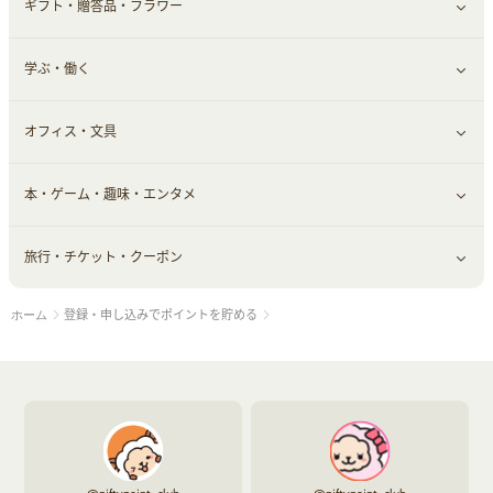
ギフト・贈答品・フラワー
メンズ美容
健康食品｜その他
スマホ・携帯電話・SIM
クレジットカード
すべて見る
学ぶ・働く
美容・ダイエット用品
スポーツ・フィットネス
車情報・カーシェア・レンタル
すべて見る
オフィス・文具
脱毛用品
日用品・薬局・からだ
お役立ち
ギフト・贈答品
すべて見る
本・ゲーム・趣味・エンタメ
美容食品
生活雑貨・家具インテリア
フラワー
習い事・学習・学校
すべて見る
旅行・チケット・クーポン
赤ちゃん・こども・マタニティ
オフィス・文具
すべて見る
登録・申し込みでポイントを貯める
ホーム
ペット
ゲーム・趣味
すべて見る
ふるさと納税
音楽・シネマ・エンタメ
旅行・レジャー・航空券・宿泊
本
チケット・クーポン・チラシ