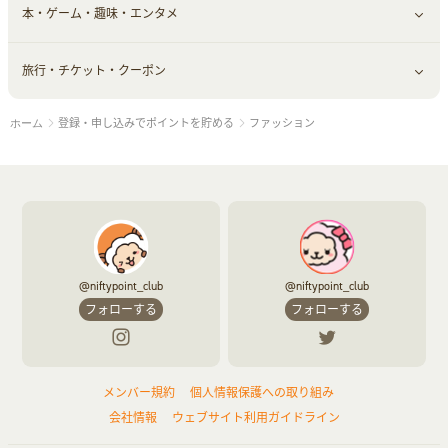
本・ゲーム・趣味・エンタメ
美容食品
生活雑貨・家具インテリア
フラワー
習い事・学習・学校
すべて見る
旅行・チケット・クーポン
赤ちゃん・こども・マタニティ
オフィス・文具
すべて見る
登録・申し込みでポイントを貯める
ファッション
ホーム
ペット
ゲーム・趣味
すべて見る
ふるさと納税
音楽・シネマ・エンタメ
旅行・レジャー・航空券・宿泊
本
チケット・クーポン・チラシ
@niftypoint_club
@niftypoint_club
フォローする
フォローする
メンバー規約
個人情報保護への取り組み
会社情報
ウェブサイト利用ガイドライン