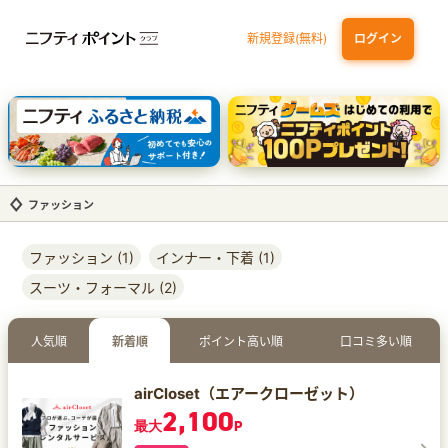
新規登録(無料)
ログイン
dカード
九州カードNEXT
JCB ORIGINAL SERIES：JCBカード S
三井住友カード ゴールド（NL）（家族カード発行）
【実質初月無料】DMM | Disney+(ディズニープラス) セットプラン
ファッション
ファッション (1)
インナー・下着 (1)
スーツ・フォーマル (2)
人気順
新着順
ポイント高い順
口コミ多い順
airCloset（エアークローゼット）
2,100
最大
P