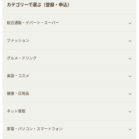
カテゴリーで選ぶ（登録・申込）
総合通販・デパート・スーパー
ファッション
すべて見る
グルメ・ドリンク
総合通販
すべて見る
美容・コスメ
ファッション
すべて見る
健康・日用品
インナー・下着
グルメ
すべて見る
ネット買取
スーツ・フォーマル
お酒
ヘアケア
すべて見る
家電・パソコン・スマートフォン
食材宅配
エステ・サロン
スポーツ・フィットネス
すべて見る