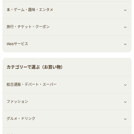
本・ゲーム・趣味・エンタメ
引越し
習い事・学習・学校
すべて見る
旅行・チケット・クーポン
エコ・エネルギー
仕事・転職
オフィス・文具
すべて見る
Webサービス
車情報・カーシェア・レンタル
ゲーム・趣味
すべて見る
中古車
音楽・シネマ・エンタメ
旅行・レジャー・航空券・宿泊
すべて見る
カテゴリーで選ぶ（お買い物）
結婚・恋愛
本
チケット・クーポン・チラシ
Webサービス(コミュニティ)
総合通販・デパート・スーパー
お役立ち
ファッション
すべて見る
赤ちゃん・こども・マタニティ
グルメ・ドリンク
総合通販
すべて見る
ペット