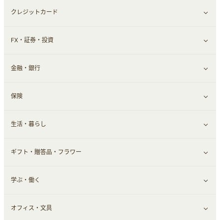
クレジットカード
ウォーターサーバー
メンズ美容
日用品・薬局・からだ
ネット買取
すべて見る
FX・証券・投資
家電・パソコン・ソフトウェア
すべて見る
金融・銀行
通信・レンタルサーバー
クレジットカード
すべて見る
保険
スマホアプリ
FX
すべて見る
生活・暮らし
スマホ・携帯電話・SIM
証券
銀行・ネット銀行
すべて見る
ギフト・贈答品・フラワー
定額制有料コンテンツ
仮想通貨
キャッシング・ローン
保険相談・面談
すべて見る
学ぶ・働く
その他投資
その他金融
住まい・暮らし
すべて見る
オフィス・文具
不動産
ギフト・贈答品
すべて見る