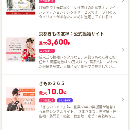
月額制で手元に届く！女性向けの新感覚オンライ
ンファッションレンタルサービスです。 プロのス
タイリストがあなたのために選定してくれるので
普段自分が選ばないテイストにもチャレンジでき
て、新しい自分との出会いがあるかもしれません
♪
京都きもの友禅：公式振袖サイト
3,600
最大
P
成人式の振袖レンタルなら、京都きもの友禅にお
任せ！ 顧客総数は50万人以上。高品質にこだわっ
た振袖を多数、大幅に安い価格でご提供していま
す。
きもの３６５
10.0
最大
%
「きもの３６５」は、創業60年の呉服屋が運営す
る着物レンタルサイト。 さまざまな、黒留袖・色
留袖・訪問着・振袖・色無地・産着・男着物を取
り扱い。正絹、逸品物など高品質な着物を全国送
料無料にてお届け。