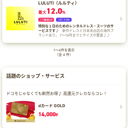
LULUTI（ルルティ）
12.0
最大
%
特別な１日のためのレンタルドレス・スーツのサ
ービスです♪
新作ドレスと日本未出店の海外ブ
ランドあり。 7～19号までとサイズが豊富♪♪
1
～
4
件を表示
（全
4
件）
話題のショップ・サービス
ドコモじゃなくても断然お得♪ 高還元クレカならコレ！
dカード GOLD
14,000
P