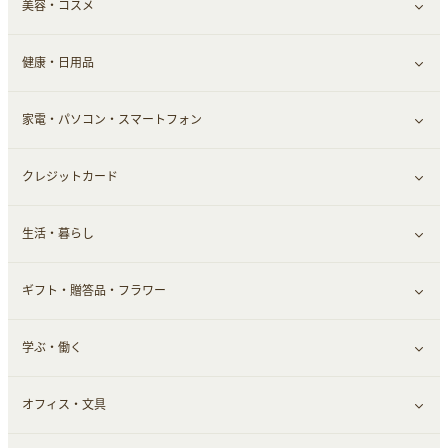
美容・コスメ
デパート・スーパー
ファッション
すべて見る
ふるさと納税
健康・日用品
インナー・下着
グルメ
すべて見る
家電・パソコン・スマートフォン
靴・フットウェア
ドリンク
スキンケア
すべて見る
クレジットカード
小物・かばん
お酒
メイクアップ
健康食品｜青汁・飲料
すべて見る
生活・暮らし
スーツ・フォーマル
食材宅配
ヘアケア
健康食品｜乳酸菌・ケフィア
家電・パソコン・ソフトウェア
すべて見る
ギフト・贈答品・フラワー
メンズ美容
健康食品｜その他
スマホ・携帯電話・SIM
クレジットカード
すべて見る
学ぶ・働く
美容・ダイエット用品
スポーツ・フィットネス
車情報・カーシェア・レンタル
すべて見る
オフィス・文具
脱毛用品
日用品・薬局・からだ
お役立ち
ギフト・贈答品
すべて見る