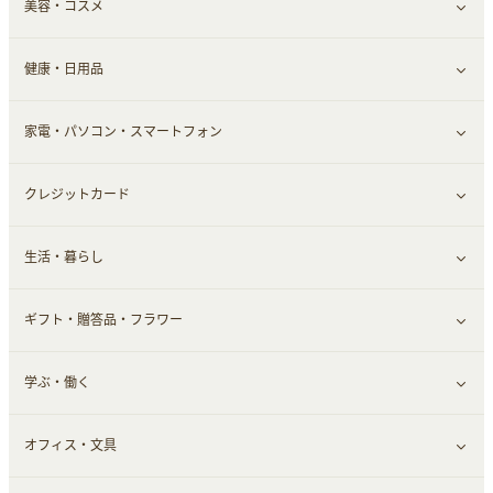
美容・コスメ
デパート・スーパー
ファッション
すべて見る
ふるさと納税
健康・日用品
インナー・下着
グルメ
すべて見る
家電・パソコン・スマートフォン
靴・フットウェア
ドリンク
スキンケア
すべて見る
クレジットカード
小物・かばん
お酒
メイクアップ
健康食品｜青汁・飲料
すべて見る
生活・暮らし
スーツ・フォーマル
食材宅配
ヘアケア
健康食品｜乳酸菌・ケフィア
家電・パソコン・ソフトウェア
すべて見る
ギフト・贈答品・フラワー
メンズ美容
健康食品｜その他
スマホ・携帯電話・SIM
クレジットカード
すべて見る
学ぶ・働く
美容・ダイエット用品
スポーツ・フィットネス
車情報・カーシェア・レンタル
すべて見る
オフィス・文具
脱毛用品
日用品・薬局・からだ
お役立ち
ギフト・贈答品
すべて見る