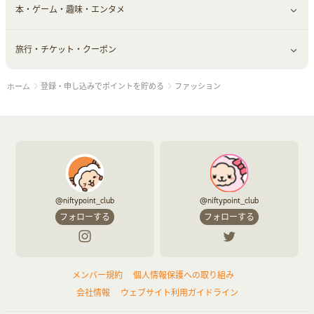
本・ゲーム・趣味・エンタメ
美容食品
生活雑貨・家具インテリア
フラワー
習い事・学習・学校
すべて見る
旅行・チケット・クーポン
赤ちゃん・こども・マタニティ
オフィス・文具
すべて見る
登録・申し込みでポイントを貯める
ファッション
ホーム
ペット
ゲーム・趣味
すべて見る
ふるさと納税
音楽・シネマ・エンタメ
旅行・レジャー・航空券・宿泊
本
チケット・クーポン・チラシ
@niftypoint_club
@niftypoint_club
フォローする
フォローする
メンバー規約
個人情報保護への取り組み
会社情報
ウェブサイト利用ガイドライン