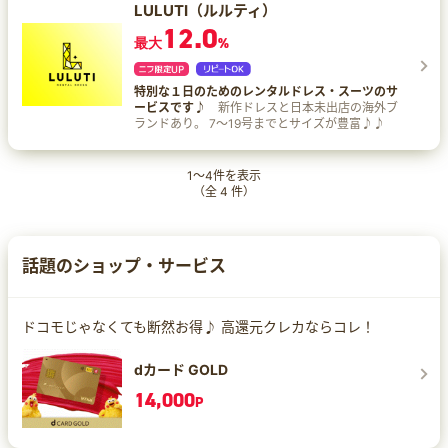
LULUTI（ルルティ）
12.0
最大
%
特別な１日のためのレンタルドレス・スーツのサ
ービスです♪
新作ドレスと日本未出店の海外ブ
ランドあり。 7～19号までとサイズが豊富♪♪
1
～
4
件を表示
（全
4
件）
話題のショップ・サービス
ドコモじゃなくても断然お得♪ 高還元クレカならコレ！
dカード GOLD
14,000
P