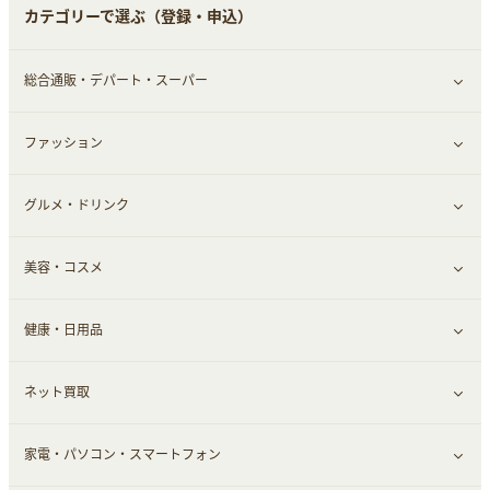
カテゴリーで選ぶ（登録・申込）
総合通販・デパート・スーパー
ファッション
すべて見る
グルメ・ドリンク
総合通販
すべて見る
美容・コスメ
ファッション
すべて見る
健康・日用品
インナー・下着
グルメ
すべて見る
ネット買取
スーツ・フォーマル
お酒
ヘアケア
すべて見る
家電・パソコン・スマートフォン
食材宅配
エステ・サロン
スポーツ・フィットネス
すべて見る