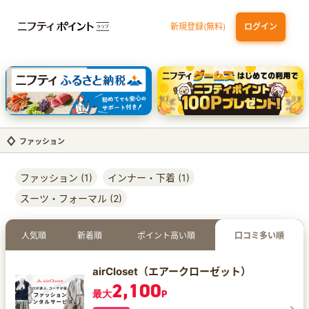
新規登録(無料)
ログイン
dカード
九州カードNEXT
JCB ORIGINAL SERIES：JCBカード S
三井住友カード ゴールド（NL）（家族カード発行）
【実質初月無料】DMM | Disney+(ディズニープラス) セットプラン
ファッション
ファッション (1)
インナー・下着 (1)
スーツ・フォーマル (2)
人気順
新着順
ポイント高い順
口コミ多い順
airCloset（エアークローゼット）
2,100
最大
P