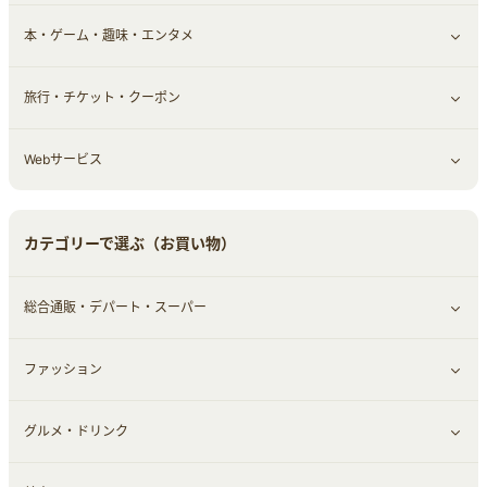
本・ゲーム・趣味・エンタメ
引越し
習い事・学習・学校
すべて見る
旅行・チケット・クーポン
エコ・エネルギー
仕事・転職
オフィス・文具
すべて見る
Webサービス
車情報・カーシェア・レンタル
ゲーム・趣味
すべて見る
中古車
音楽・シネマ・エンタメ
旅行・レジャー・航空券・宿泊
すべて見る
カテゴリーで選ぶ（お買い物）
結婚・恋愛
本
チケット・クーポン・チラシ
Webサービス(コミュニティ)
総合通販・デパート・スーパー
お役立ち
ファッション
すべて見る
赤ちゃん・こども・マタニティ
グルメ・ドリンク
総合通販
すべて見る
ペット