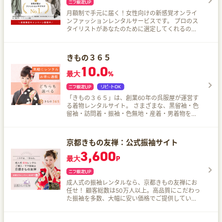
月額制で手元に届く！女性向けの新感覚オンライ
ンファッションレンタルサービスです。 プロのス
タイリストがあなたのために選定してくれるので
普段自分が選ばないテイストにもチャレンジでき
て、新しい自分との出会いがあるかもしれません
♪
きもの３６５
10.0
最大
%
「きもの３６５」は、創業60年の呉服屋が運営す
る着物レンタルサイト。 さまざまな、黒留袖・色
留袖・訪問着・振袖・色無地・産着・男着物を取
り扱い。正絹、逸品物など高品質な着物を全国送
料無料にてお届け。
京都きもの友禅：公式振袖サイト
3,600
最大
P
成人式の振袖レンタルなら、京都きもの友禅にお
任せ！ 顧客総数は50万人以上。高品質にこだわっ
た振袖を多数、大幅に安い価格でご提供していま
す。