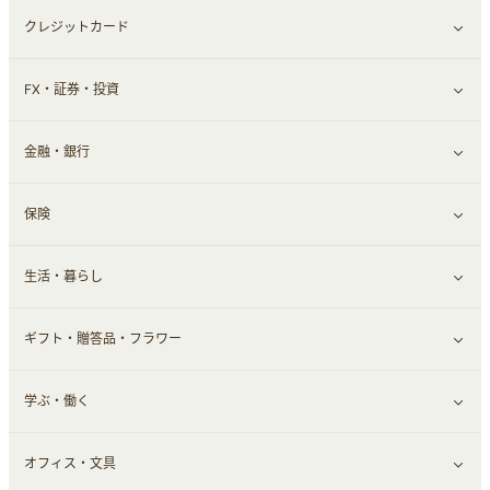
クレジットカード
ウォーターサーバー
メンズ美容
日用品・薬局・からだ
ネット買取
すべて見る
FX・証券・投資
家電・パソコン・ソフトウェア
すべて見る
金融・銀行
通信・レンタルサーバー
クレジットカード
すべて見る
保険
スマホアプリ
FX
すべて見る
生活・暮らし
スマホ・携帯電話・SIM
証券
銀行・ネット銀行
すべて見る
ギフト・贈答品・フラワー
定額制有料コンテンツ
仮想通貨
キャッシング・ローン
保険相談・面談
すべて見る
学ぶ・働く
その他投資
その他金融
住まい・暮らし
すべて見る
オフィス・文具
不動産
ギフト・贈答品
すべて見る