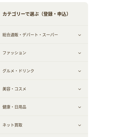
ペット
ゲーム・趣味
すべて見る
カテゴリーで選ぶ（登録・申込）
ふるさと納税
音楽・シネマ・エンタメ
旅行・レジャー・航空券・宿泊
総合通販・デパート・スーパー
本
チケット・クーポン・チラシ
ファッション
すべて見る
グルメ・ドリンク
総合通販
すべて見る
美容・コスメ
ファッション
すべて見る
健康・日用品
インナー・下着
グルメ
すべて見る
ネット買取
スーツ・フォーマル
お酒
ヘアケア
すべて見る