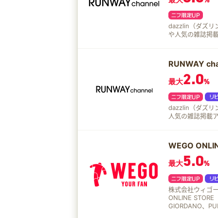
最大
%
dazzlin（
や人気の雑誌掲
RUNWAY 
2.0
最大
%
dazzlin（
人気の雑誌掲載
WEGO ON
5.0
最大
%
株式会社ウィゴー
ONLINE STORE（ウ
GIORDANO、
最短翌日お届け。