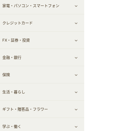
家電・パソコン・スマートフォン
食材宅配
エステ・サロン
スポーツ・フィットネス
すべて見る
クレジットカード
ウォーターサーバー
メンズ美容
日用品・薬局・からだ
ネット買取
すべて見る
FX・証券・投資
家電・パソコン・ソフトウェア
すべて見る
金融・銀行
通信・レンタルサーバー
クレジットカード
すべて見る
保険
スマホアプリ
FX
すべて見る
生活・暮らし
スマホ・携帯電話・SIM
証券
銀行・ネット銀行
すべて見る
ギフト・贈答品・フラワー
定額制有料コンテンツ
仮想通貨
キャッシング・ローン
保険相談・面談
すべて見る
学ぶ・働く
その他投資
その他金融
住まい・暮らし
すべて見る