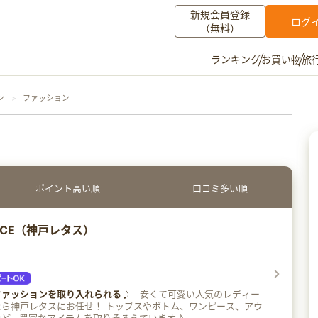
新規会員登録
ログ
（無料）
お買い物
旅
ランキング
マイメニュー
ン
ファッション
ポイント通帳
ポイント交換
登録情報
その他
ポイント高い順
口コミ多い順
お知らせ
初心者ガイド
よくある質問
キャンペーン
お問い合わせ
TUCE（神戸レタス）
ログイン
ファッションを取り入れられる♪
安くて可愛い人気のレディー
お任せ！ トップスやボトム、ワンピース、アウ