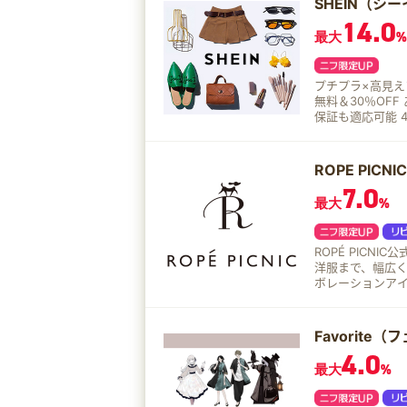
SHEIN（シ
14.0
最大
%
プチプラ×高見えファッション
無料＆30％OF
保証も適応可能 
ーポンが盛りだ
ROPE PIC
7.0
最大
%
ROPÉ PIC
洋服まで、幅広く提案しています。 店
ボレーションアイテムも充実。 最短翌日出
SALEやポイン
Favorite
4.0
最大
%