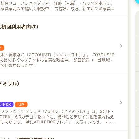
スショップです。 洋服（古着）・バッグを中心に、
で幅広く取扱中！ 古着好きな方、新生活での家具を
いる方など、幅広いお客様にご購入いただいています♪
D（初回利用者向け）
買取なら「ZOZOUSED（ゾゾユーズド）」。 ZOZOUSED
の多くのブランドの古着を取扱中。 即日配送（一部地域・
短翌日お届けします！
アドミラル）
ファッションブランド「Admiral（アドミラル）」は、GOLF・
・FOOTBALLの3カテゴリを中心に、機能性とデザイン性を兼ね備え
TICSのレディースラインでは、トレ
テニスウェアなども充実し、近年注目を集めています。 さらに
なる特別クーポンを配布中です♪ 【クーポンコード】