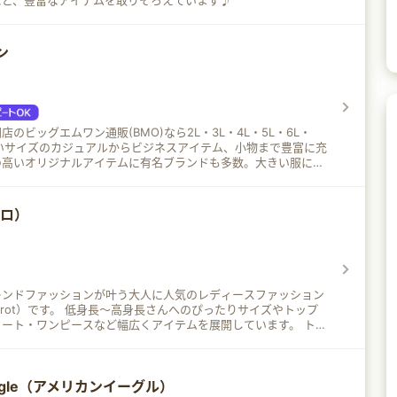
など、豊富なアイテムを取りそろえています♪
ン
のビッグエムワン通販(BMO)なら2L・3L・4L・5L・6L・
きいサイズのカジュアルからビジネスアイテム、小物まで豊富に充
の高いオリジナルアイテムに有名ブランドも多数。大きい服にこ
 ONEのネットショッピングサイトです。
エロ）
レンドファッションが叶う大人に人気のレディースファッション
身長さんへのぴったりサイズやトップ
ート・ワンピースなど幅広くアイテムを展開しています。 トレ
からおしゃれOLさん向けコーディネートなど、気温やシーンに
分のファッションの悩みを解決します♪
 eagle（アメリカンイーグル）