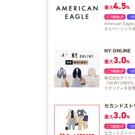
4.5
最大
%
American Ea
からベーシック
NY.ONLINE
3.0
最大
%
株式会社ダイド
「NEWYORKE
クオリティを背
ンスをプラスし
セカンドスト
3.0
最大
%
セカンドストリー