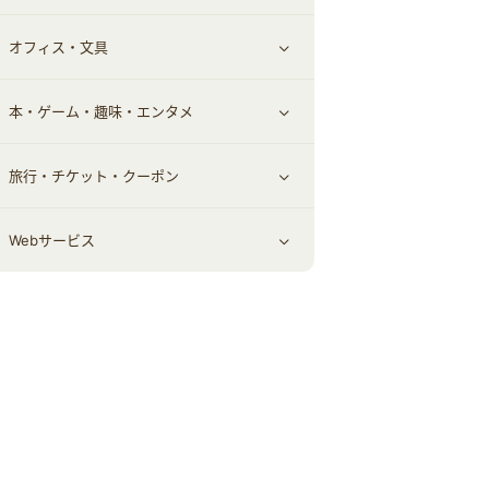
オフィス・文具
不動産
ギフト・贈答品
すべて見る
本・ゲーム・趣味・エンタメ
引越し
習い事・学習・学校
すべて見る
旅行・チケット・クーポン
エコ・エネルギー
仕事・転職
オフィス・文具
すべて見る
Webサービス
車情報・カーシェア・レンタル
ゲーム・趣味
すべて見る
中古車
音楽・シネマ・エンタメ
旅行・レジャー・航空券・宿泊
すべて見る
結婚・恋愛
本
チケット・クーポン・チラシ
Webサービス(コミュニティ)
お役立ち