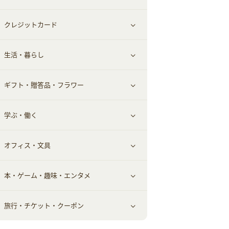
クレジットカード
小物・かばん
お酒
メイクアップ
健康食品｜青汁・飲料
すべて見る
生活・暮らし
スーツ・フォーマル
食材宅配
ヘアケア
健康食品｜乳酸菌・ケフィア
家電・パソコン・ソフトウェア
すべて見る
ギフト・贈答品・フラワー
メンズ美容
健康食品｜その他
スマホ・携帯電話・SIM
クレジットカード
すべて見る
学ぶ・働く
美容・ダイエット用品
スポーツ・フィットネス
車情報・カーシェア・レンタル
すべて見る
オフィス・文具
脱毛用品
日用品・薬局・からだ
お役立ち
ギフト・贈答品
すべて見る
本・ゲーム・趣味・エンタメ
美容食品
生活雑貨・家具インテリア
フラワー
習い事・学習・学校
すべて見る
旅行・チケット・クーポン
赤ちゃん・こども・マタニティ
オフィス・文具
すべて見る