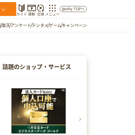
イン
@nifty TOPへ
ガイド
通帳
交換
メニュー
行
楽天
アンケート
テンタメ
ゲーム
キャンペーン
マイショップ
友達紹介
話題のショップ・サービス
ご意見箱