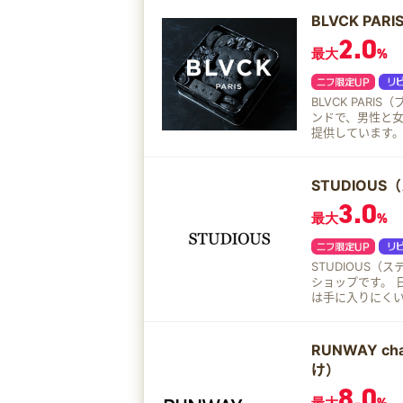
BLVCK PA
2.0
最大
%
BLVCK PAR
ンドで、男性と
提供しています。 ビジュアルコンテンツから商品まで、品質とデザインに焦
当てた新しいタ
STUDIOU
3.0
最大
%
STUDIOUS
ショップです。 日本発ブランド特化 国内デザイナーズブランドに特化し、他で
は手に入りにくい
ト、カジュアル
ム展開 MADE 
ユニセックスな
RUNWAY 
い層に支持されて
け）
マに、都会的な
8.0