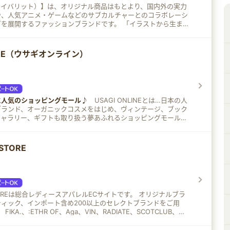
e（フェイバリット）】は、オリジナル商品はもとより、国内外の実力
や、人気アニメ・ゲームなどのサブカルチャーとのコラボレーシ
するファッションブランドです。 「イラストから生まれ
つだけのファッション。」をぜひ体験してみませんか♪
LINE（ウサギオンライン）
に人気のショッピングモール♪
USAGI ONLINEとは…日本の人
ブランド、オーガニックコスメをはじめ、ヴィンテージ、ブック
ギャラリー、ギフトも取り扱う夢あふれるショッピングモールで
Y I.D(フレイ アイディー) Lily Brown(リリーブラウン) etc…
 CosmeKitchen(コスメキッチン) Giovannni(ジョヴァンニ)
STORE
) etc…
OREは総合レディースアパレルECサイトです。 オリジナルブラ
ィック、インポート含め200以上のセレクトブランドをご用
、nouer、FENNELなど