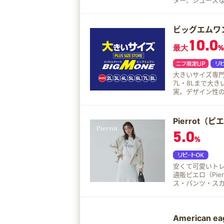
ター、シューズ
ビッグエムワ
10.0
最大
%
大きいサイズ専門店
7L・8Lまで大
実。デザイン性
だわったBIG M
Pierrot（ピ
5.0
%
安くて可愛いト
通販ピエロ（Pierrot）です。 低身長～高
ス・パンツ・スカ
ンドファッション
合わせて365日
American