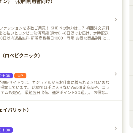
ーイン）（初回利用者向け）
を多数ご用意！ SHEINの魅力は…？ 初回注文送料
F あと払いとコンビニ決済可能 通常6～8日間でお届け、定時配送
40日以内返品無料 新着商品毎日1000＋登場 お得な商品割引とク
くさん
NIC（ロペピクニック）
NIC公式通販サイトでは、カジュアルからお仕事に着られるきれいめな
頭では手に入らないWeb限定商品や、コラ
荷、通常ポイント2%還元。 お得な
ト還元キャンペーンを随時開催！
（フェイバリット）