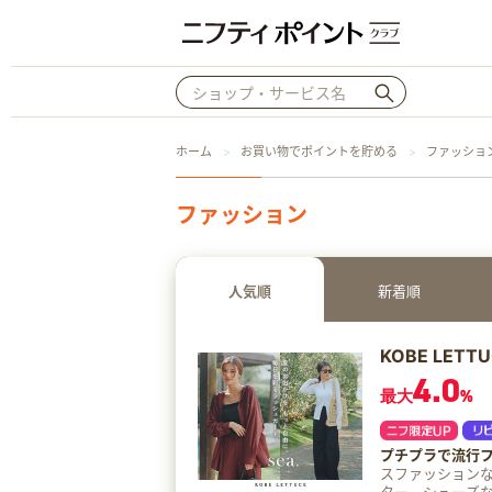
ホーム
お買い物でポイントを貯める
ファッショ
ファッション
人気順
新着順
KOBE LET
4.0
最大
%
プチプラで流行
スファッションなら神戸レタスに