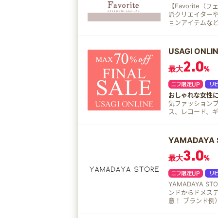
【Favorit
派クリエイター
ョンアイテムなどを展開
る、世界にひと
USAGI ON
2.0
最大
%
おしゃれな女性
気ファッション
ス、レコード、
す。 取り扱いブランド FASHION BRAND SNIDEL(スナイデル) gelato pique(ジ
ェラートピケ) FRA
COSME BRAND
YAMADAYA 
WELEDA(ヴェレダ
3.0
最大
%
YAMADAYA ST
ンドからドメステ
意！ ブランド例） FIKA.、:ETHR OF、Aga、VIN、RADIATE、SCOTCLUB、
LASUD、CLOVE