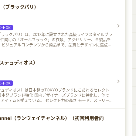
RIS（ブラックパリ）
IS（ブラックパリ）は、2017年に設立された高級ライフスタイルブラ
女性向けの「オールブラック」の衣類、アクセサリー、革製品を
点を
イプのライフスタイルの開拓に努めています。
S（ステュディオス）
（ステュディオス）は日本発のTOKYOブランドにこだわるセレクト
アイテムを揃えている。 セレクト力の高さ モード、ストリー
をバランス良く取り入れ、最新トレンドを反映。 高品質なアイテ
IN JAPANの高品質な素材と縫製技術を活かしたアイテムが多い。
デザイン 男女問わず着用できる洗練されたデザインが多く、幅広
channel（ランウェイチャンネル）（初回利用者向
いる。 都市型ライフスタイル提案 「TOKYOブランド」をテー
ファッションスタイルを提案。