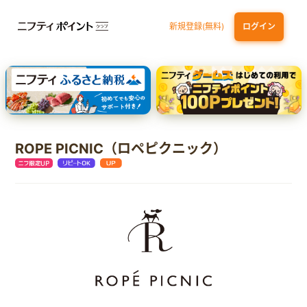
新規登録(無料)
ログイン
dカード
九州カードNEXT
JCB ORIGINAL SERIES：JCBカード S
三井住友カード ゴールド（NL）（家族カード発行）
【実質初月無料】DMM | Disney+(ディズニープラス) セットプラン
ROPE PICNIC（ロペピクニック）