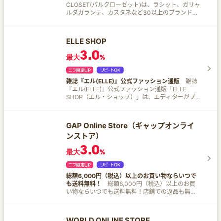
CLOSET(パルクローゼット)は、ラシット、ガリャ
ルダガランテ、カスタネなど30以上のブランドを
取り扱う株式会社パルが運営する直営オンライン
ショッピングサイト。 5,000円以上送料無料、最
短翌日発送、ポイントは店舗と共通でご利用いた
ELLE SHOP
だけます♪
3.0
最大
%
雑誌『エル(ELLE)』公式ファッション通販
雑誌
『エル(ELLE)』公式ファッション通販「ELLE
SHOP（エル・ショップ）」は、エディターがプ
ロデュースするオンライン・セレクトショップ。
ラグジュアリーブランドからアップカミングブラ
ンドまで、幅広いファッションアイテムを取り扱
GAP Online Store（ギャップオンライ
い。
ンストア）
3.0
最大
%
総額6,000円（税込）以上のお買い物ならいつで
も送料無料！
総額6,000円（税込）以上のお買
い物ならいつでも送料無料！店舗での返品も無
料！全国どこからでも安心で快適にショッピング
♪
WORLD ONLINE STORE