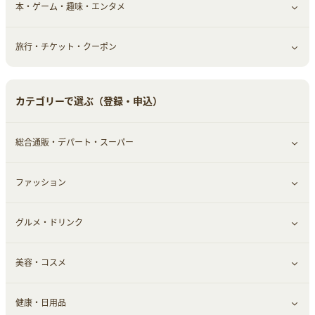
本・ゲーム・趣味・エンタメ
美容食品
生活雑貨・家具インテリア
フラワー
習い事・学習・学校
すべて見る
旅行・チケット・クーポン
赤ちゃん・こども・マタニティ
オフィス・文具
すべて見る
ペット
ゲーム・趣味
すべて見る
カテゴリーで選ぶ（登録・申込）
ふるさと納税
音楽・シネマ・エンタメ
旅行・レジャー・航空券・宿泊
総合通販・デパート・スーパー
本
チケット・クーポン・チラシ
ファッション
すべて見る
グルメ・ドリンク
総合通販
すべて見る
美容・コスメ
ファッション
すべて見る
健康・日用品
インナー・下着
グルメ
すべて見る