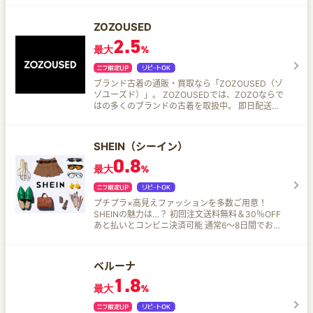
ZOZOUSED
2.5
最大
%
ブランド古着の通販・買取なら「ZOZOUSED（ゾ
ゾユーズド）」。 ZOZOUSEDでは、ZOZOならで
はの多くのブランドの古着を取扱中。 即日配送
（一部地域・一部商品）で最短翌日お届けしま
す！
SHEIN（シーイン）
0.8
最大
%
プチプラ×高見えファッションを多数ご用意！
SHEINの魅力は…？ 初回注文送料無料＆30％OFF
あと払いとコンビニ決済可能 通常6～8日間でお届
け、定時配送保証も適応可能 40日以内返品無料
新着商品毎日1000＋登場 お得な商品割引とクー
ポンが盛りだくさん
ベルーナ
1.8
最大
%