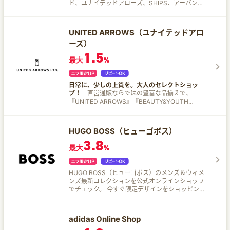
ド、ユナイテッドアローズ、SHIPS、アーバンリ
サーチなどのセレクトショップ、ブランドのファ
ッションアイテムをネットで購入できる。
UNITED ARROWS（ユナイテッドアロ
ーズ）
1.5
最大
%
日常に、少しの上質を。大人のセレクトショッ
プ！
直営通販ならではの豊富な品揃えで、
『UNITED ARROWS』『BEAUTY&YOUTH
UNITED ARROWS』『UNITED ARROWS
greenlabel relaxing』『６(ROKU)』『STEVEN
ALAN』『CITEN』などのさまざまなアイテムを
HUGO BOSS（ヒューゴボス）
ご紹介！ 人気ブランドとの別注アイテム・限定ス
3.8
ニーカーも随時販売しています。スタッフスタイ
最大
%
リングやサイト先行受注会など、コンテンツも盛
りだくさん。
HUGO BOSS（ヒューゴボス）のメンズ＆ウィメ
ンズ最新コレクションを公式オンラインショップ
でチェック。 今すぐ限定デザインをショッピン
グ！
adidas Online Shop