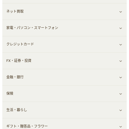
ネット買取
スーツ・フォーマル
お酒
ヘアケア
すべて見る
家電・パソコン・スマートフォン
食材宅配
エステ・サロン
スポーツ・フィットネス
すべて見る
クレジットカード
ウォーターサーバー
メンズ美容
日用品・薬局・からだ
ネット買取
すべて見る
FX・証券・投資
家電・パソコン・ソフトウェア
すべて見る
金融・銀行
通信・レンタルサーバー
クレジットカード
すべて見る
保険
スマホアプリ
FX
すべて見る
生活・暮らし
スマホ・携帯電話・SIM
証券
銀行・ネット銀行
すべて見る
ギフト・贈答品・フラワー
定額制有料コンテンツ
仮想通貨
キャッシング・ローン
保険相談・面談
すべて見る