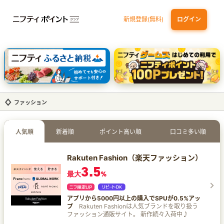
新規登録(無料)
ログイン
dカード GOLD
三井住友カード ゴールド（NL）（家族カード発行）
【実質初月無料】DMM | Disney+(ディズニープラス) セットプラン
SBI証券 確定拠出年金（iDeCo）
ファッション
人気順
新着順
ポイント高い順
口コミ多い順
Rakuten Fashion（楽天ファッション）
3.5
最大
%
アプリから5000円以上の購入でSPUが0.5%アッ
プ
Rakuten Fashionは人気ブランドを取り扱う
ファッション通販サイト。 新作続々入荷中♪