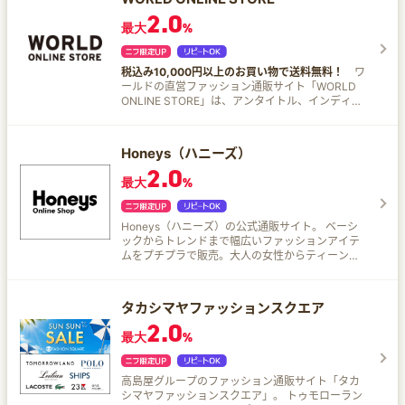
2.0
最大
%
税込み10,000円以上のお買い物で送料無料！
ワ
ールドの直営ファッション通販サイト「WORLD
ONLINE STORE」は、アンタイトル、インディヴ
ィ、ピンクラテ、タケオキクチ、ハッシュアッシ
ュなど、全80以上の人気ファッションブランドを
販売。
Honeys（ハニーズ）
2.0
最大
%
Honeys（ハニーズ）の公式通販サイト。 ベーシ
ックからトレンドまで幅広いファッションアイテ
ムをプチプラで販売。大人の女性からティーンま
で年齢層も幅広く対応。オフィスカジュアル、デ
ート、普段着など今欲しいアイテムが見つかりま
す。
タカシマヤファッションスクエア
2.0
最大
%
高島屋グループのファッション通販サイト「タカ
シマヤファッションスクエア」。 トゥモローラン