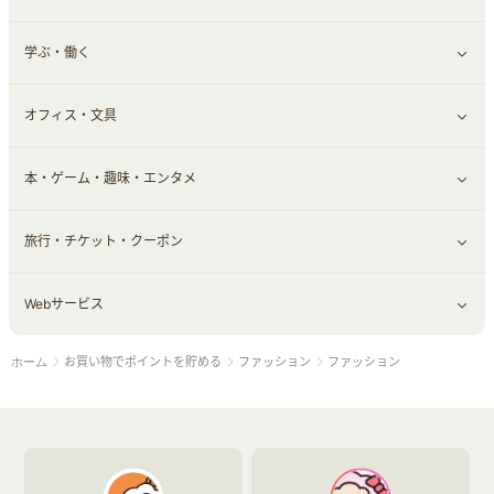
学ぶ・働く
その他投資
その他金融
住まい・暮らし
すべて見る
オフィス・文具
不動産
ギフト・贈答品
すべて見る
本・ゲーム・趣味・エンタメ
引越し
習い事・学習・学校
すべて見る
旅行・チケット・クーポン
エコ・エネルギー
仕事・転職
オフィス・文具
すべて見る
Webサービス
車情報・カーシェア・レンタル
ゲーム・趣味
すべて見る
お買い物でポイントを貯める
ファッション
ファッション
ホーム
中古車
音楽・シネマ・エンタメ
旅行・レジャー・航空券・宿泊
すべて見る
結婚・恋愛
本
チケット・クーポン・チラシ
Webサービス(コミュニティ)
お役立ち