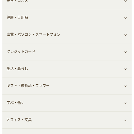
美容・コスメ
デパート・スーパー
ファッション
すべて見る
健康・日用品
インナー・下着
グルメ
すべて見る
家電・パソコン・スマートフォン
靴・フットウェア
ドリンク
スキンケア
すべて見る
クレジットカード
小物・かばん
お酒
メイクアップ
健康食品｜青汁・飲料
すべて見る
生活・暮らし
スーツ・フォーマル
食材宅配
ヘアケア
健康食品｜乳酸菌・ケフィア
家電・パソコン・ソフトウェア
すべて見る
ギフト・贈答品・フラワー
メンズ美容
健康食品｜その他
スマホ・携帯電話・SIM
クレジットカード
すべて見る
学ぶ・働く
美容・ダイエット用品
スポーツ・フィットネス
車情報・カーシェア・レンタル
すべて見る
オフィス・文具
脱毛用品
日用品・薬局・からだ
お役立ち
ギフト・贈答品
すべて見る