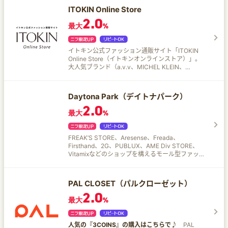
ITOKIN Online Store
2.0
最大
%
イトキン公式ファッション通販サイト「ITOKIN
Online Store（イトキンオンラインストア）」。
大人気ブランド（a.v.v、MICHEL KLEIN、
Jocomomolaなど）の最新トレンドアイテムを紹
介するファッション通販サイト。会員特典も充
実。
Daytona Park（デイトナパーク）
2.0
最大
%
FREAK’S STORE、Aresense、Freada、
Firsthand、2G、PUBLUX、AME Div STORE、
Vitamixなどのショップを構えるモール型ファッシ
ョン通販サイト。 カナダグース、パタゴニア、ノ
ースフェイスといった人気ブランドも多数セレク
ト！ ランキングやスタッフコーデなどの最新情報
PAL CLOSET（パルクローゼット）
をお届けします♪
2.0
最大
%
人気の『3COINS』の購入はこちらで♪
PAL