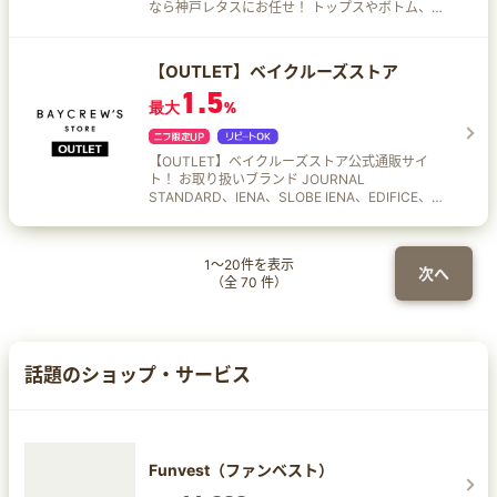
なら神戸レタスにお任せ！ トップスやボトム、ワ
ンピース、アウター、シューズなど、豊富なアイ
テムを取りそろえています♪
【OUTLET】ベイクルーズストア
1.5
最大
%
【OUTLET】ベイクルーズストア公式通販サイ
ト！ お取り扱いブランド JOURNAL
STANDARD、IENA、SLOBE IENA、EDIFICE、
Spick & Span、FRAMeWORK、NOBLE、
DEUXIEME CLASSE、L'Appartement、Plage な
ど多数！
1
～
20
件を表示
次へ
（全
70
件）
話題のショップ・サービス
Funvest（ファンベスト）