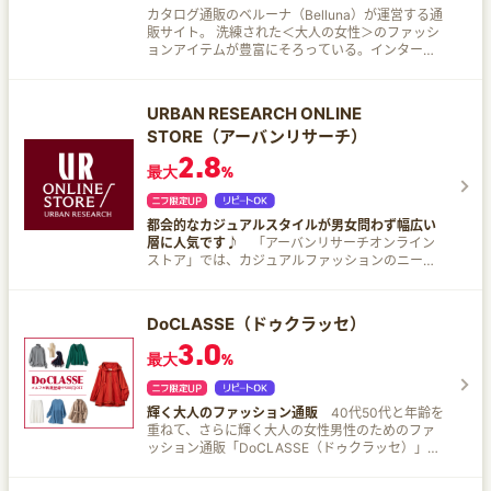
カタログ通販のベルーナ（Belluna）が運営する通
販サイト。 洗練された＜大人の女性＞のファッシ
ョンアイテムが豊富にそろっている。インターネ
ット限定の商品やお得なキャンペーンも充実して
いるので、ぜひチェックしてみよう。
URBAN RESEARCH ONLINE
STORE（アーバンリサーチ）
2.8
最大
%
都会的なカジュアルスタイルが男女問わず幅広い
層に人気です♪
「アーバンリサーチオンライン
ストア」では、カジュアルファッションのニーズ
に対応したきめ細かな品ぞろえで、個性的なファ
ッションを提案している。
DoCLASSE（ドゥクラッセ）
3.0
最大
%
輝く大人のファッション通販
40代50代と年齢を
重ねて、さらに輝く大人の女性男性のためのファ
ッション通販「DoCLASSE（ドゥクラッセ）」。
婦人服やミセスの洋服、紳士服やメンズ服など大
人のための洋服を多数そろえている。