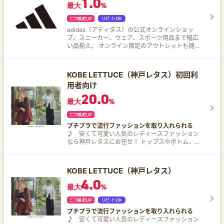
1.0
最大
%
adidas（アディダス）の公式オンラインショッ
プ。スニーカー、ウェア、スポーツ用品まで幅広
い品揃え。 オンライン限定のアウトレットも随時
開催！ギフトラッピングも可能だから、急なプレ
ゼントにも嬉しい♪
KOBE LETTUCE（神戸レタス）初回利
用者向け
20.0
最大
%
プチプラで流行ファッションを取り入れられる
♪
安くて可愛い人気のレディースファッション
なら神戸レタスにお任せ！ トップスやボトム、ワ
ンピース、アウター、シューズなど、豊富なアイ
テムを取りそろえています♪
KOBE LETTUCE（神戸レタス）
4.0
最大
%
プチプラで流行ファッションを取り入れられる
♪
安くて可愛い人気のレディースファッション