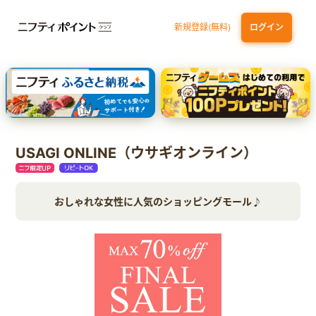
新規登録(無料)
ログイン
dカード GOLD
三井住友カード ゴールド（NL）（家族カード発行）
【実質初月無料】DMM | Disney+(ディズニープラス) セットプラン
SBI証券 確定拠出年金（iDeCo）
USAGI ONLINE（ウサギオンライン）
おしゃれな女性に人気のショッピングモール♪