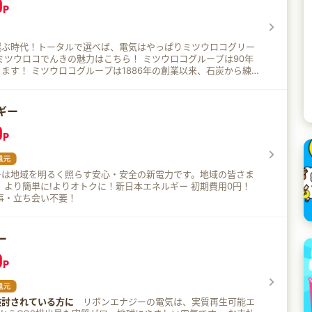
0
替費用は一切かかりません。 切替に伴う今の電力会社への連絡
P
等のご記入も一切不要です。 【魅力4】電力会社ととも
しているので安心 Pontaでんきはauエネルギー＆ライフと電力
ビスですので、ご安心ください。 【魅力５】電気代は毎
選ぶ時代！トータルで選べば、電気はやっぱりミツウロコグリー
電気代は毎日アプリでチェック。グラフで視覚的に確認できま
ます！ ミツウロコグループは1886年の創業以来、石炭から練
り、電力会社は信頼性で選びたい方 ・電気の切替え手続きに手
品、LPガスと、時代に答えるエネルギーの供給と生活周辺サー
い方
きました。 グループ会社でもあるミツウロコグリーンエネルギー
に発電事業に参入し、2010年8月にPPS（新電力）事業に参入して
ギー
調達でコストダウン！ ミツウロコでんきは、自社発電以外に各
0
さまざまな電源を調達しています。長期的な仕入原価を安定的に
P
低価格での電力販売を実現しています。 ペーパーレス化でコス
ツウロコグリーンエネルギーでは、ミツウロコでんきをご契約いた
原則として請求書をお送りしていません。これにより、書類発
ーは地域を明るく照らす安心・安全の新電力です。地域の皆さま
コストを削減し、低価格での電力販売を実現しています。 イン
0円！
でコストダウン！ ミツウロコでんきは、インターネットでお申し
事・立ち会い不要！
仕組みにしています。また、ご契約内容の変更などの各種お手続
ットで完結できるため、人件費やその他のコストを削減し、低価
実現しています。 支払いの仕組みでコストダウン！ ミツウロ
ルギーは、運営管理費などのコスト削減のため、電気料金の回収
ー
ています。 電気料金を口座振替でお支払いされるお客様は、当
0
しておりますクレジット会社へお支払いいただく形となりますの
P
ご了承ください。
検討されている方に
リボンエナジーの電気は、実質再生可能エ