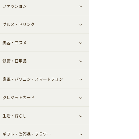
ファッション
すべて見る
赤ちゃん・こども・マタニティ
グルメ・ドリンク
総合通販
すべて見る
ペット
美容・コスメ
デパート・スーパー
ファッション
すべて見る
ふるさと納税
健康・日用品
インナー・下着
グルメ
すべて見る
家電・パソコン・スマートフォン
靴・フットウェア
ドリンク
スキンケア
すべて見る
クレジットカード
小物・かばん
お酒
メイクアップ
健康食品｜青汁・飲料
すべて見る
生活・暮らし
スーツ・フォーマル
食材宅配
ヘアケア
健康食品｜乳酸菌・ケフィア
家電・パソコン・ソフトウェア
すべて見る
ギフト・贈答品・フラワー
メンズ美容
健康食品｜その他
スマホ・携帯電話・SIM
クレジットカード
すべて見る