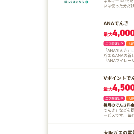
ネルギー100％だ
いは使った分だけ！ 
数料も0円。 契約手数
えの場合、現在
ンエナジーが解約手続きを行います
ANAでんき
ただけます♪ お住まいの環境に応じてずっと割引 マイホーム割引 ファミリー割
4,00
引 ペット割引 オール
最大
ニューをご用意しております。 安い時間帯
って電気料金が
ジで電気料金の
「ANAでんき」
貯まるANAの新
「ANAマイレー
めて使えるサー
Vポイントで
4,50
最大
毎月のでんき料金か
でんき」などを提
ービスです。 毎月のでんきご利用料金に対して3％をＶポイントで還元されます
♪
大阪ガスの電