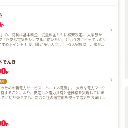
抑えることができます。 ピークシフトをまるでゲーム
取り組んでいただけるよう、料金単価がラクラク確認できるアプ
。 また、東京電力エリアの都市ガスユーザー
き
もセットで申し込むことも可能♪
0
P
」の、特長は基本料金、従量料金ともに格安設定。 大家族か
まで「格安な電気をシンプルに使いたい」という方にピッタリのサ
約している方向け 契約期間・初期費用・解約金なし！ オール
あり！
ネでんき
00
P
めの新電力サービス「ハルエネ電気」。 大きな電力マーケ
共有することにより、安定した電力共有と低価格を実現していま
が増えたり、電力共有が不安定になったりということはありませ
で安心してご利用いただけます。 環境に合わせて選べる
ので、1番お得な料金プランで経費削減に♪ ハルエネでんき
00
なりました。 安定した電力供給を実現！ 独自の供
P
ことがありません。 乗り換え手続き簡単！ お申込