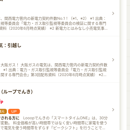
関西電力管内の新電力契約件数No.1！（※1、※2） ※1 出典：
監視等委員会「電力・ガス取引監視等委員会の検証に関する専門
資料（2020年6月時点実績） ※2 新電力とはみなし小売電気事
外の小売電気事業者 大阪ガスの嬉しいメリット3つ
場合は、検針票が1枚にまとまるので月々の使用量や料金が管理し
気：引越し
 三つ星評価のサポート体制 大阪ガスのホームページとコール
-JapanによるHDI格付けベンチマーク（電気小売業界）の最高
星を獲得！ 供給件数「160万件」突破 ※3 ※3 2022年2月11
は、関西電力管内の新電力契約件数
※2） ※1 出典：電力・ガス取引監視等委員会「電力・ガス取引監視
関する専門会合」第3回配布資料（2020年6月時点実績） ※2
小売電気事業者（旧一般電気事業者）以外の小売電気事業者 大
 ガスの契約が大阪ガスなら検針票が1枚に！
ちらも大阪ガスで契約した場合は、検針票が1枚にまとまるので
き（ループでんき）
金が管理しやすくなります。 三つ星評価のサポート体制 大阪
0
とコールセンターは、HDI-JapanによるHDI格付けベンチマ
P
界）の最高ランクに当たる三つ星を獲得！ 供給件数「160万
 2022年2月11日時点
討される方に
Looopでんきの「スマートタイムONE」は、30分
く安い時間帯に家電を使う
中で電気を使う時間帯をずらす「ピークシフト」を行うことで、