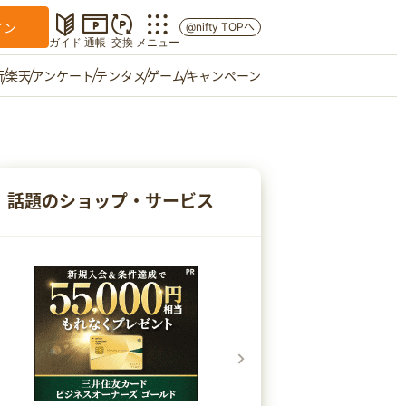
イン
@nifty TOPへ
ガイド
通帳
交換
メニュー
行
楽天
アンケート
テンタメ
ゲーム
キャンペーン
マイショップ
友達紹介
話題のショップ・サービス
ご意見箱