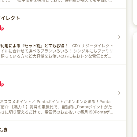
です。 一律単価制を採用しており、使用量が増えても単価が上
をたくさん使う家庭ほどお得です。 19時までの申し込みで即日
、急なお引っ越しや契約切り替えにも対応できます。 Webフォ
完結し、スマートメーター設置工事の立会いも不要なので手間が
ダイレクト
0
P
時利用による『セット割』とてもお得！
CDエナジーダイレクト
タイルに合わせて選べるプランいろいろ！ シングルにもファミリ
を飼っている方など大容量をお使いの方にもおトクな電気とガス
。もちろん切り替えはカンタン、工事（※1）や面倒なお手続き
お引越し前のご自宅の、解約手続きが必要。 おすすめポイン
0
（税込）につき1ポイントが毎月自動で貯まります。（※4） ため
P
ほかのポイントや商品券に交換できます。 3 1.該当プラン
いて同一の名義によりCDエナジーとガス需給契約を締結され、該
スプランの料金を同一の支払い方法によりお支払いいただく場合
のおススメポイント／ Pontaポイントがポンポンたまる！Ponta
スセット割引が適用されるのは基本料金および電力量料金（燃料費
ontaポイントがた
。ただし、ガスセット割はスマートでんきが対象外。電気セット
でんきに切り変えるだけで、電気代のお支払いで毎月150Pontaポイ
・はつでんガスが対象外。 4 1.WEB会員サービス「カテエネ」
で通
情報の登録が必要です。還元されるポイントは「カテエネポイン
網を使ってお客さまの元に届けられます。 停電が起こりやすく
 2.還元対象となる電気料金は、基本料金と電力量料金（燃料費
が変わったりということは起こりません。 信頼性や品質は今ま
生可能エネルギー発電促進賦課金除く）となります。
んき
利用いただけます。 【魅力3】お申込みはwebでカ