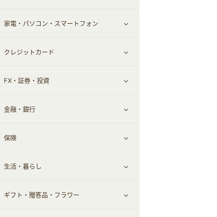
家電・パソコン・スマートフォン
食材宅配
エステ・サロン
スポーツ・フィットネス
すべて見る
クレジットカード
ウォーターサーバー
メンズ美容
日用品・薬局・からだ
ネット買取
すべて見る
FX・証券・投資
家電・パソコン・ソフトウェア
すべて見る
金融・銀行
通信・レンタルサーバー
クレジットカード
すべて見る
保険
スマホアプリ
FX
すべて見る
生活・暮らし
スマホ・携帯電話・SIM
証券
銀行・ネット銀行
すべて見る
ギフト・贈答品・フラワー
定額制有料コンテンツ
仮想通貨
キャッシング・ローン
保険相談・面談
すべて見る