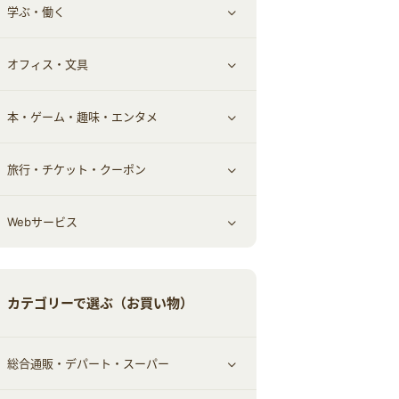
学ぶ・働く
その他投資
その他金融
住まい・暮らし
すべて見る
オフィス・文具
不動産
ギフト・贈答品
すべて見る
本・ゲーム・趣味・エンタメ
引越し
習い事・学習・学校
すべて見る
旅行・チケット・クーポン
エコ・エネルギー
仕事・転職
オフィス・文具
すべて見る
Webサービス
車情報・カーシェア・レンタル
ゲーム・趣味
すべて見る
中古車
音楽・シネマ・エンタメ
旅行・レジャー・航空券・宿泊
すべて見る
カテゴリーで選ぶ（お買い物）
結婚・恋愛
本
チケット・クーポン・チラシ
Webサービス(コミュニティ)
総合通販・デパート・スーパー
お役立ち