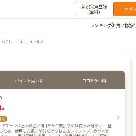
新規会員登録
ログ
（無料）
お買い物
旅
ランキング
マイメニュー
・暮らし
エコ・エネルギー
ポイント通帳
ポイント交換
登録情報
その他
ポイント高い順
口コミ多い順
お知らせ
初心者ガイド
よくある質問
キャンペーン
お問い合わせ
き
0
P
ログイン
JFプランは基本料金が0円だから支払うのは使った分だけ！ 基
円のため、使用した電力量分だけのお支払いでシンプルかつわか