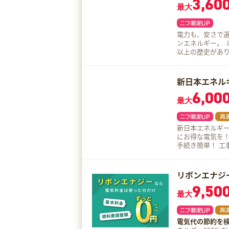
3,60
ンタン。初期・切
最大
や工事の立ち合い・書類
にサービスを提供
会社が共に提供するサー
電力も、安さで
日アプリで確認 
ンエネルギー。 ミツウロコでんきの魅力はこちら！ ミツウロコグループは90年
す。 ＼こんな方におススメ／ ・Pontaポイントをためている方 ・電力会社の切
以上の歴史があり
り替えに興味があ
炭・豆炭、石油製
間をかけたくな
ビスを提供して
は2001年10月
新日本エネル
おります。 電源
6,00
発電事業者から
最大
確保できるため、
トダウン！ ミ
だいたお客様へ
新日本エネルギ
行・発送にかかる
にお得な電気を！ より簡単に!よりオトクに！新日本エネルギー 初期費用
ターネット活用
手続き簡単！ 工
込みが完結する
きもインターネ
格での電力販売を
コグリーンエネ
リボンエナジ
業務を外部委託し
9,50
社が債権を譲渡
最大
で、あらかじめ
電気代の節約を