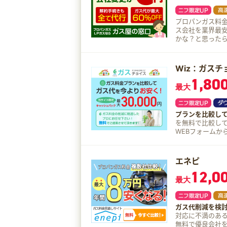
書に記入いただ
プロパンガス料金のことなら
ス会社を業界最
かな？と思ったら相談しよう。 無料で料金
交渉まで代行し
Wiz：ガスチ
1,80
最大
プランを比較し
を無料で比較して
WEBフォームから2
る 切り替え費用
エネピ
12,0
最大
ガス代削減を検
対応に不満のある方
無料で優良会社をご紹介。 切り替えまでのサポー