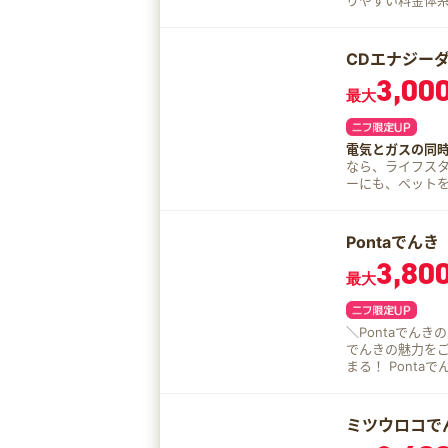
りやすい料金体系
がらないため電気
開通が可能なため
ームで手続きが
CDエナジー
かかりません。
3,00
最大
電気とガスの同
なら、ライフス
ーにも、ペット
のプランをご用意
（※2）も不要♪ 1 スマートメーターが設置されている場合は不要。 2 お引越し
での手続きの場合、
Pontaでんき
ト！ でんきとガスをセットで申し込むと割り引きできます。（※3） 電気の月の
3,80
お支払い100円
最大
たカテエネポイントは
の需要場所にお
当する電気・ガ
＼Pontaでんき
に限る。 2.ガ
でんきの魅力をご紹介 【魅力１】毎月の電気代で、自動的にP
調整額を除く）
まる！ Ponta
割はゆかぽかガス
ントたまります。 【魅力２】電気の品質・信頼性はそのまま でんきは今ま
へ電気のご契約
り電力会社の送電
ト」となります。
なったり、明るさ
調整額含む・再
ミツウロコで
でと変わらなく、安心してご