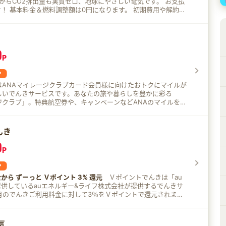
からCO2排出量も実質ゼロ、地球にやさしい電気です。 お支払
基本料金＆燃料調整額は0円になります。 初期費用や解約手
料、解約時の違約金はありません。 今のお住まいで切り替
契約中の電力会社の解約手続きは不要、お客さまの代わりにリボ
。 引っ越しの場合は最短2日後からご利用い
0
電化割引 太陽光割引 蓄電池割引EV割引 など多くの割引メ
P
に使うとおトクに！ 1日の時間帯によ
異なるので時間を選んでお得に電気の利用が可能です。マイペー
安い時間帯がわかります。
はANAマイレージクラブカード会員様に向けたおトクにマイルが
しいでんきサービスです。あなたの旅や暮らしを豊かに彩る
ジクラブ」。特典航空券や、キャンペーンなどANAのマイルを貯
ビス満載。
んき
0
P
ら ずーっと Ｖポイント 3% 還元
Ｖポイントでんきは「au
供しているauエネルギー&ライフ株式会社が提供するでんきサ
気