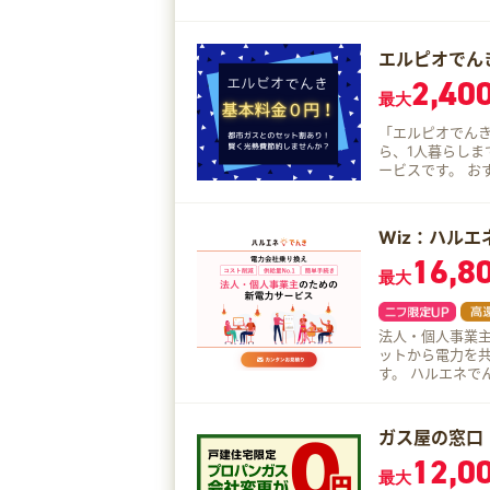
節電を頑張らずに電気代を
を楽しむように
リや専用サイトをご用意しています
エルピオでん
の方なら、ガス
2,40
最大
「エルピオでんき
ら、1人暮らし
ービスです。 おすすめポイント！ 使用量が多い人向け！ ※3人家族以上、現在40
アンペア以上で契
電化向けプラン
Wiz：ハルエ
16,8
最大
法人・個人事業主のた
ットから電力を
す。 ハルエネでんきに切り替えても、電力会社の送電網を使って電気をお届けし
ますので、停電
ん。 今まで通りの品質
全7つのプランがある
ガス屋の窓口
が選ばれる理由 電力供給16カ月連続No.1 新電力小売事業部門の新電力の低圧(電
12,0
力)供給量が16カ月連続1位と
最大
給方法で停電や不安定になる