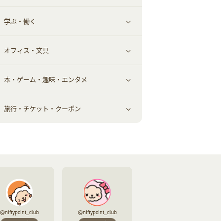
学ぶ・働く
美容・ダイエット用品
スポーツ・フィットネス
車情報・カーシェア・レンタル
すべて見る
オフィス・文具
脱毛用品
日用品・薬局・からだ
お役立ち
ギフト・贈答品
すべて見る
本・ゲーム・趣味・エンタメ
美容食品
生活雑貨・家具インテリア
フラワー
習い事・学習・学校
すべて見る
旅行・チケット・クーポン
赤ちゃん・こども・マタニティ
オフィス・文具
すべて見る
ペット
ゲーム・趣味
すべて見る
ふるさと納税
音楽・シネマ・エンタメ
旅行・レジャー・航空券・宿泊
本
チケット・クーポン・チラシ
@niftypoint_club
@niftypoint_club