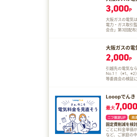
3,000
P
大阪ガスの電気は、
電力・ガス取引
会合」第3回配布
業者（旧一般電気事業者）以
はコチラ ガスの契約が大阪ガスなら検針票が1枚に！ 電気とガスをどちらも大阪
ガスで契約した
大阪ガスの電
やすくなります。
2,000
センターは、HDI
P
ランクに当たる三つ
日時点
引越先の電気なら大阪ガス！ 大阪ガスの電気
No.1！（※1、
等委員会の検証に
新電力とはみなし
阪ガスの嬉しいメリット3つはコチラ
電気とガスをど
Looopでん
月々の使用量や料
7,00
ガスのホームページ
最大
ーク（電気小売業
件」突破 ※3 ※3
固定費削減を検
ごとに料金単価が変動。 料金価格が高い時間帯ではな
など、ご家庭の