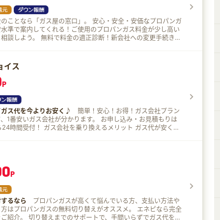
くだけ！原則、工事費無料、立ち合いも不要です。
「ガス屋の窓口」。 安心・安全・安価なプロパンガ
安水準で案内してくれる！ご使用のプロパンガス料金が少し高い
の適正診断！新会社への変更手続きや
てくれるから簡単！
ョイス
0
P
てガス代を今よりお安く♪
簡単！安心！お得！ガス会社プラン
、1番安いガス会社が分かります。 お申し込み・お見積もりは
4時間受付！ ガス会社を乗り換えるメリット ガス代が安くな
0円 サービスの向上
00
P
討するなら
プロパンガスが高くて悩んでいる方、支払い方法や
はプロパンガスの無料切り替えがオススメ。 エネピなら完全
トで、手間いらずでガス代を安