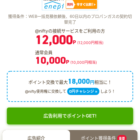
獲得条件：WEB一括見積依頼後、60日以内のプロパンガスの契約切
替完了
@niftyの接続サービスをご利用の方
12,000
P
(12,000円相当)
通常会員
10,000
P
(10,000円相当)
18,000
ポイント交換で最大
円
相当に！
@nifty使用権に交換して
0円チャレンジ »
しよう！
広告利用でポイントGET!
広告紹介
ポイント獲得条件
重要