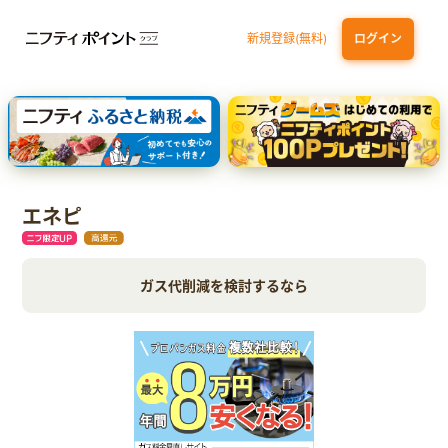
新規登録(無料)
ログイン
dカード GOLD
三井住友カード ゴールド（NL）（家族カード発行）
【実質初月無料】DMM | Disney+(ディズニープラス) セットプラン
SBI証券 確定拠出年金（iDeCo）
エネピ
ガス代削減を検討するなら