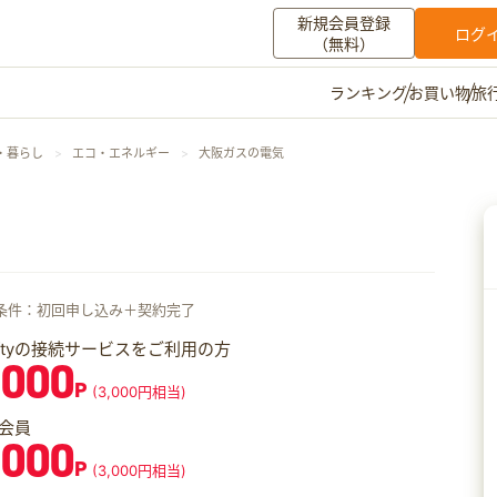
新規会員登録
ログ
（無料）
お買い物
旅
ランキング
マイメニュー
・暮らし
エコ・エネルギー
大阪ガスの電気
ポイント通帳
ポイント交換
登録情報
その他
条件：初回申し込み＋契約完了
お知らせ
初心者ガイド
よくある質問
キャンペーン
お問い合わせ
iftyの接続サービスをご利用の方
,000
P
(3,000円相当)
ログイン
会員
,000
P
(3,000円相当)