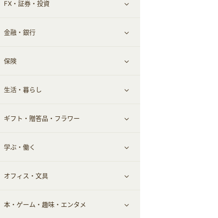
FX・証券・投資
家電・パソコン・ソフトウェア
すべて見る
金融・銀行
通信・レンタルサーバー
クレジットカード
すべて見る
保険
スマホアプリ
FX
すべて見る
生活・暮らし
スマホ・携帯電話・SIM
証券
銀行・ネット銀行
すべて見る
ギフト・贈答品・フラワー
定額制有料コンテンツ
仮想通貨
キャッシング・ローン
保険相談・面談
すべて見る
学ぶ・働く
その他投資
その他金融
住まい・暮らし
すべて見る
オフィス・文具
不動産
ギフト・贈答品
すべて見る
本・ゲーム・趣味・エンタメ
引越し
習い事・学習・学校
すべて見る