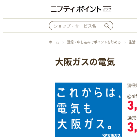
ホーム
登録・申し込みでポイントを貯める
生活
大阪ガスの電気
獲得
@n
3
通常
3