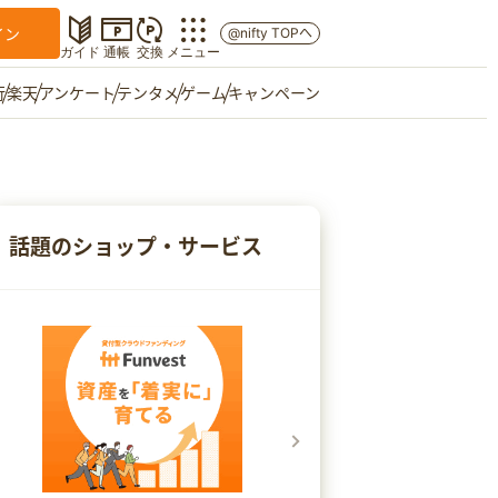
イン
@nifty TOPへ
ガイド
通帳
交換
メニュー
行
楽天
アンケート
テンタメ
ゲーム
キャンペーン
マイショップ
友達紹介
話題のショップ・サービス
ご意見箱