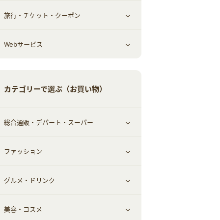
旅行・チケット・クーポン
エコ・エネルギー
仕事・転職
オフィス・文具
すべて見る
Webサービス
車情報・カーシェア・レンタル
ゲーム・趣味
すべて見る
中古車
音楽・シネマ・エンタメ
旅行・レジャー・航空券・宿泊
すべて見る
カテゴリーで選ぶ（お買い物）
結婚・恋愛
本
チケット・クーポン・チラシ
Webサービス(コミュニティ)
総合通販・デパート・スーパー
お役立ち
ファッション
すべて見る
赤ちゃん・こども・マタニティ
グルメ・ドリンク
総合通販
すべて見る
ペット
美容・コスメ
デパート・スーパー
ファッション
すべて見る
ふるさと納税