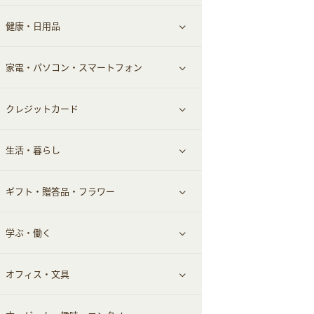
健康・日用品
インナー・下着
グルメ
すべて見る
家電・パソコン・スマートフォン
靴・フットウェア
ドリンク
スキンケア
すべて見る
クレジットカード
小物・かばん
お酒
メイクアップ
健康食品｜青汁・飲料
すべて見る
生活・暮らし
スーツ・フォーマル
食材宅配
ヘアケア
健康食品｜乳酸菌・ケフィア
家電・パソコン・ソフトウェア
すべて見る
ギフト・贈答品・フラワー
メンズ美容
健康食品｜その他
スマホ・携帯電話・SIM
クレジットカード
すべて見る
学ぶ・働く
美容・ダイエット用品
スポーツ・フィットネス
車情報・カーシェア・レンタル
すべて見る
オフィス・文具
脱毛用品
日用品・薬局・からだ
お役立ち
ギフト・贈答品
すべて見る