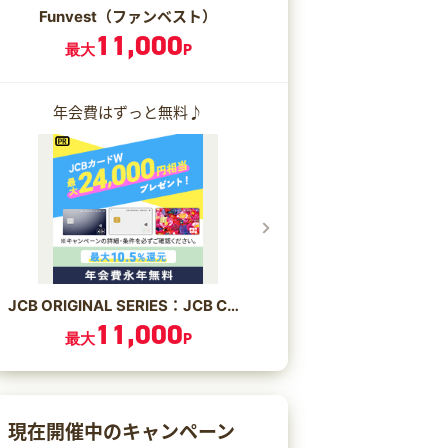
Funvest（ファンベスト）
11,000
最大
P
年会費はずっと無料♪
JCB ORIGINAL SERIES：JCB CARD W/JCB CARD W plus L
11,000
最大
P
現在開催中のキャンペーン