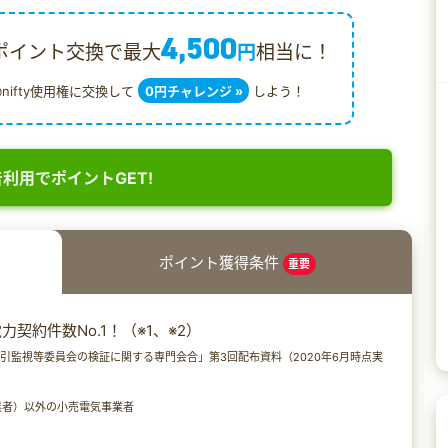
4,500
ポイント交換で最大
円
相当に！
@nifty使用権に交換して
0円チャレンジ »
しよう！
利用でポイントGET!
ポイント獲得条件
重要
約件数No.1！（※1、※2）
取引監視等委員会の検証に関する専門会合」第3回配布資料（2020年6月時点実
業者）以外の小売電気事業者