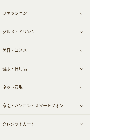
ファッション
すべて見る
グルメ・ドリンク
総合通販
すべて見る
美容・コスメ
ファッション
すべて見る
健康・日用品
インナー・下着
グルメ
すべて見る
ネット買取
スーツ・フォーマル
お酒
ヘアケア
すべて見る
家電・パソコン・スマートフォン
食材宅配
エステ・サロン
スポーツ・フィットネス
すべて見る
クレジットカード
ウォーターサーバー
メンズ美容
日用品・薬局・からだ
ネット買取
すべて見る