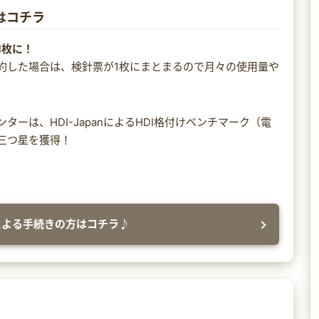
はコチラ
1枚に！
約した場合は、検針票が1枚にまとまるので月々の使用量や
ーは、HDI-JapanによるHDI格付けベンチマーク（電
三つ星を獲得！
による手続きの方はコチラ♪