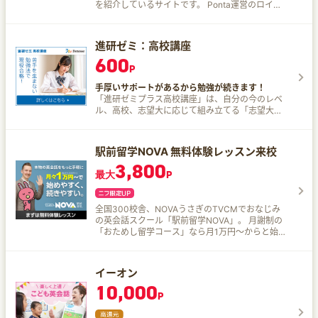
を紹介しているサイトです。 Ponta運営のロイヤ
リティマーケティングと合宿免許事業36年のナン
バメイトが、全国の130校を超える教習所からお
トクな合宿免許をご案内します。 Ponta合宿免許
進研ゼミ：高校講座
のここが魅力！ Pontaポイントがもらえる！
600
Ponta合宿免許から合宿免許に申し込み、入校す
P
ると、申込者、紹介者それぞれに1,000Pontaポイ
ントをプレゼントいたします。 早い！ 最短14日で
手厚いサポートがあるから勉強が続きます！
普通車ATの免許取得が可能です。 安い！ 最安値
「進研ゼミプラス高校講座」は、自分の今のレベ
192,500円（税込）～普通車ATの免許取得が可能
ル、高校、志望大に応じて組み立てる「志望大別
です。 早割・グループ割・学割・女性割がある合
合格プラン・コース」で、日々の学習、模試対策
宿教習所もご用意しております。 おすすめ特集か
から大学入試まで対応できる実力を養ってくれ
ら探せる！ 幅広い特集から自分に合った教習所を
る、定期テスト・大学受験の対策向けの通信教育
駅前留学NOVA 無料体験レッスン来校
選べます。
サービス。 一人ひとりにピッタリな伸ばし方で成
3,800
績アップとやりたいことを両立して常に「第一志
最大
P
望大」合格力を身につける。
全国300校舎、NOVAうさぎのTVCMでおなじみ
の英会話スクール「駅前留学NOVA」。 月謝制の
「おためし留学コース」なら月1万円～からと始め
やすく、続けやすいのが特徴！ 駅前留学NOVAの
魅力はこれ！ 入会金なし！ 講師はすべて外国人講
師！ 頭で覚えるのではなく、生きた英語による実
イーオン
践形式のレッスンです 豊富な通い方が選べる！ 少
10,000
人数制グループレッスン、マンツーマンレッス
P
ン、固定制と自由予約制、対面とオンラインなど
多種多様 レベル別のコースでなので初心者も安