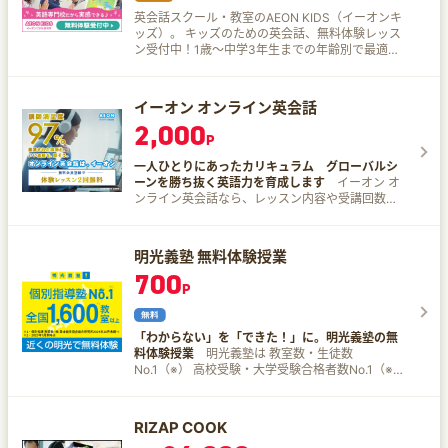
心！
英会話スクール・教室のAEON KIDS（イーオンキ
ッズ）。 キッズのための英会話、無料体験レッス
ン受付中！1歳～中学3年生までの年齢別で最適な
クラスとレッスン！ 魅力はこちら！ ポイント1：
対応力 英会話スクール大手だからさまざまな目的
に対応可能 ポイント2：レッスン 英語専門校であ
イーオン オンライン英会話
るイーオンが徹底分析して開発したオリジナルメ
2,000
ソッド「L&Aメソッド」をいかしたレッスン ポイ
P
ント3：教材 英語指導法を 40年以上研究・開発し
ている「イーオン語学教育研究所」が作成 ポイン
一人ひとりにあったカリキュラム グローバルシ
ト4：教師 「教えるスキル」を磨き上げた「英語
ーンを勝ち抜く英語力を育成します
イーオン オ
を話せるプロフェッショナル」による授業が体験
ンライン英会話なら、レッスン内容や受講回数な
できる ポイント5：学習サポートシステム 無料の
どを自分のペースで柔軟に変更できる♪ イーオン
学習サポートツールを使って、予習復習ができ、
オンライン英会話の魅力は…？ レッスン内容・テ
レッスン以外の英語学習ができるコンテンツあり
キストレベル・教師・受講回数などを目的に合わ
明光義塾 無料体験授業
せて変更可能 1レッスン2,750円（税込）のみのシ
700
ンプルな価格設定で、教材費・その他費用は不要
P
AIが現在のレベルを診断したうえで、学習目的も
加味してテキストやレッスン内容を提案 スクール
同様外国人教師・日本人教師のどちらも在籍！ オ
「わからない」を「できた！」に。明光義塾の無
ンラインのみならずスクールでもレッスンを行っ
料体験授業
明光義塾は 教室数・生徒数
たことのあるティーチング経験豊富な教師が担当
No.1（※） 高校受験・大学受験合格者数No.1（※）
を誇る全国展開の個別指導塾です！ ※（株）日本
能率協会総合研究所調べ 年間9万名以上の生徒の
指導をしてきた実績から、蓄積された豊富な生徒
RIZAP COOK
のデータをもとにお子さまにぴったりあう学習プ