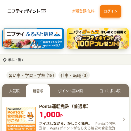
新規登録(無料)
ログイン
dカード
九州カードNEXT
JCB ORIGINAL SERIES：JCBカード S
三井住友カード ゴールド（NL）（家族カード発行）
【実質初月無料】DMM | Disney+(ディズニープラス) セットプラン
学ぶ・働く
習い事・学習・学校 (18)
仕事・転職 (3)
人気順
新着順
ポイント高い順
口コミ多い順
Ponta運転免許（普通車）
1,000
P
ポイ活しながら、かしこく免許。
Ponta合宿免
許は、Pontaポイントがもらえる格安の合宿免許