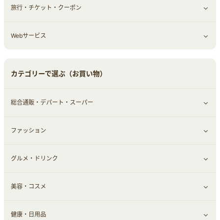
旅行・チケット・クーポン
エコ・エネルギー
仕事・転職
オフィス・文具
すべて見る
Webサービス
車情報・カーシェア・レンタル
ゲーム・趣味
すべて見る
中古車
音楽・シネマ・エンタメ
旅行・レジャー・航空券・宿泊
すべて見る
カテゴリーで選ぶ（お買い物）
結婚・恋愛
本
チケット・クーポン・チラシ
Webサービス(コミュニティ)
総合通販・デパート・スーパー
お役立ち
ファッション
すべて見る
赤ちゃん・こども・マタニティ
グルメ・ドリンク
総合通販
すべて見る
ペット
美容・コスメ
デパート・スーパー
ファッション
すべて見る
ふるさと納税
健康・日用品
インナー・下着
グルメ
すべて見る