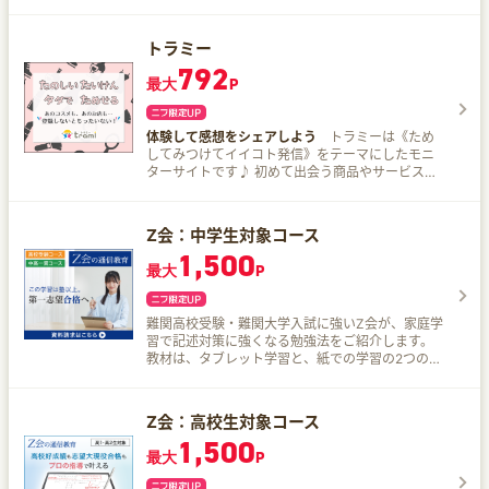
児、小学生、中学生、高校生向けタブレット型通
信教育サービス「スマイルゼミ」。 ＼約2週間自
宅で《全額返金保証》お試し実施中！／ 無学年学
トラミー
習［コアトレ］ 幼児コース・小学生コースに搭載
792
される、学年を超えて、先取りやさかのぼり学習
最大
P
ができる新しい学習スタイル。 幼児レベルから中
学レベルまで、学びの土台となる「算数・数学」
「国語」の幅広い領域を学習できます。 幼児コー
体験して感想をシェアしよう
トラミーは《ため
ス・小学生コースの加入者は追加料金なしで利用
してみつけてイイコト発信》をテーマにしたモニ
できます。 すまいるぜみ幼児コース 小学校入学ま
ターサイトです♪ 初めて出会う商品やサービス
でに身につけたい、ひらがな、カナカナ、時計、
や、これまで気になっていた商品やサービスをお
数字、図形など10分野が学べる！ 大画面、専用タ
試しできるチャンスです！ 会員登録は無料です♪
ブレットで学ぶから、安心してお子さまにお使い
いただける！ 楽しみながら繰り返し学べる仕組み
Z会：中学生対象コース
でお子さまが1人でもすすめやすい！ スマイルゼ
1,500
ミ小学コース 教科書準拠。5教科標準配信！ 迷う
最大
P
ことなく学習できるタブレットだから1人でもどん
どん学べる！ 英語やプログラミングも標準配信！
学習状況はスマホでいつでもカンタンに確認でき
難関高校受験・難関大学入試に強いZ会が、家庭学
る SMIE ZEMI中学コース 全9教科・全教材が個別
習で記述対策に強くなる勉強法をご紹介します。
指導式で最適に学べる！ 中学3年間の家庭学習を
教材は、タブレット学習と、紙での学習の2つの学
徹底サポート！ 《ジブン専用》の定期テスト対策
習スタイルをご用意しています。
で9教科まるごと点数アップ！ 《ジブン専用》の
入試攻略プランで無駄なく志望校合格へ導く！
Z会：高校生対象コース
1,500
最大
P