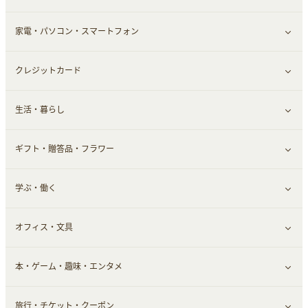
家電・パソコン・スマートフォン
靴・フットウェア
ドリンク
スキンケア
すべて見る
クレジットカード
小物・かばん
お酒
メイクアップ
健康食品｜青汁・飲料
すべて見る
生活・暮らし
スーツ・フォーマル
食材宅配
ヘアケア
健康食品｜乳酸菌・ケフィア
家電・パソコン・ソフトウェア
すべて見る
ギフト・贈答品・フラワー
メンズ美容
健康食品｜その他
スマホ・携帯電話・SIM
クレジットカード
すべて見る
学ぶ・働く
美容・ダイエット用品
スポーツ・フィットネス
車情報・カーシェア・レンタル
すべて見る
オフィス・文具
脱毛用品
日用品・薬局・からだ
お役立ち
ギフト・贈答品
すべて見る
本・ゲーム・趣味・エンタメ
美容食品
生活雑貨・家具インテリア
フラワー
習い事・学習・学校
すべて見る
旅行・チケット・クーポン
赤ちゃん・こども・マタニティ
オフィス・文具
すべて見る