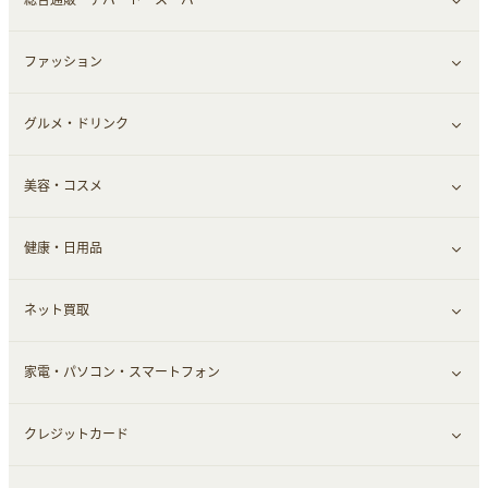
ファッション
すべて見る
グルメ・ドリンク
総合通販
すべて見る
美容・コスメ
ファッション
すべて見る
健康・日用品
インナー・下着
グルメ
すべて見る
ネット買取
スーツ・フォーマル
お酒
ヘアケア
すべて見る
家電・パソコン・スマートフォン
食材宅配
エステ・サロン
スポーツ・フィットネス
すべて見る
クレジットカード
ウォーターサーバー
メンズ美容
日用品・薬局・からだ
ネット買取
すべて見る