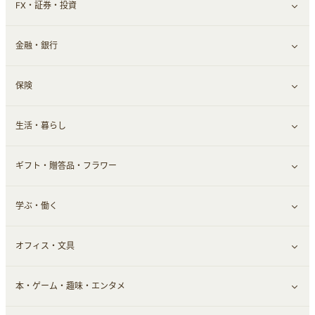
FX・証券・投資
家電・パソコン・ソフトウェア
すべて見る
金融・銀行
通信・レンタルサーバー
クレジットカード
すべて見る
保険
スマホアプリ
FX
すべて見る
生活・暮らし
スマホ・携帯電話・SIM
証券
銀行・ネット銀行
すべて見る
ギフト・贈答品・フラワー
定額制有料コンテンツ
仮想通貨
キャッシング・ローン
保険相談・面談
すべて見る
学ぶ・働く
その他投資
その他金融
住まい・暮らし
すべて見る
オフィス・文具
不動産
ギフト・贈答品
すべて見る
本・ゲーム・趣味・エンタメ
引越し
習い事・学習・学校
すべて見る