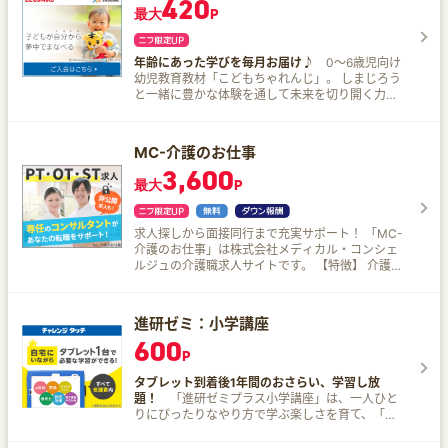
420
の勉強法「キミだけの伸ばし方」にこだわってい
最大
P
る。
年齢にあった学びを毎月お届け♪
0〜6歳児向け
幼児教育教材「こどもちゃれんじ」。 しまじろう
と一緒に豊かな体験を通して未来を切り開く力を
育んでくれる。子育てをサポートする育児情報も
充実！
MC-介護のお仕事
3,600
最大
P
求人探しから面接同行まで充実サポート！ 「MC-
介護のお仕事」は株式会社メディカル・コンシェ
ルジュの介護職求人サイトです。 【特徴】 介護職
従事者を対象とした介護求人情報サービスです。
就職・転職の求人（常勤・非常勤）派遣の求人（1
日単位・短期・長期）を幅広く取りそろえ、夜勤
進研ゼミ：小学講座
の無い求人が豊富で良質なものが多く、掲載した
600
らすぐに問い合わせが殺到する求人も多くありま
P
す。 常勤はもちろん、長期派遣や１日単位など、
すべての雇用形態を取り扱っています！
タブレット到着後1年間のおさらい、学習し放
題！
「進研ゼミプラス小学講座」は、一人ひと
りにぴったりなやり方で学ぶ楽しさを育て、「自
ら学び続ける力」を養う通信教育講座。 学年別の
「オリジナルスタイル」、「ハイブリッドスタイ