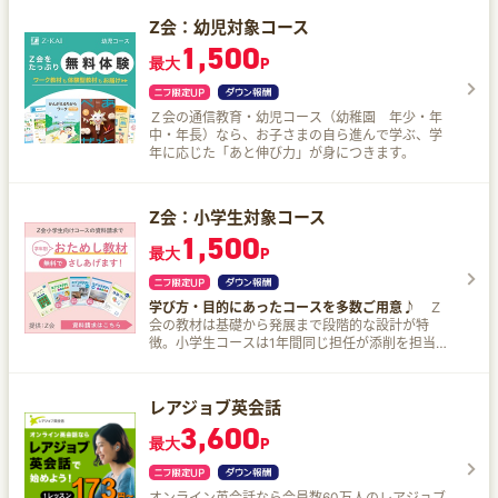
ル」、担任制の「赤ペン先生」、復習までサポー
Z会：幼児対象コース
トする全国規模の「実力診断テスト」など、小学
1,500
生一人ひとりをサポートしてくれる。教科書別×レ
最大
P
ベル別に対応した教材を提供している。
Ｚ会の通信教育・幼児コース（幼稚園 年少・年
中・年長）なら、お子さまの自ら進んで学ぶ、学
年に応じた「あと伸び力」が身につきます。
Z会：小学生対象コース
1,500
最大
P
学び方・目的にあったコースを多数ご用意♪
Ｚ
会の教材は基礎から発展まで段階的な設計が特
徴。小学生コースは1年間同じ担任が添削を担当し
ます。 通信教育による難関校への進学実績を重ね
てきたＺ会のノウハウを総動員した中学受験コー
スでは、難関国私立中学の入試に合格することを
レアジョブ英会話
目指します。
3,600
最大
P
オンライン英会話なら会員数60万人のレアジョブ