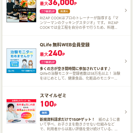
36,000
ランを提案します。 明光義塾の何が良い？ 歴史と
最大
P
膨大な指導実績に基づき、お子さまの性格や得
意・苦手を把握したうえで指導を行います。 「わ
からない」をわからないままで終わらせず、納得
RIZAP COOKはプロのトレーナーが指導する「マ
できるまでていねいに指導します。 保護者へのフ
ンツーマンのクッキングスタジオ」です。 RIZAP
ィードバックを行い、保護者の不安や悩みにも向
COOKでは全工程を自分の手で行うため、料理の
き合います。 小中高 全教科に対応しています。 個
手順を全て学ぶことができます。 また、プロのト
別指導ですが低価格で授業を行います。 授業の曜
レーナーとの1対1の徹底したマンツーマンレッス
日、時間帯を選べるから習い事や部活とも両立で
ンのため、短期間で理想の料理上達を目指せます
きます。 学習習慣の定着から受験対策まで、お子
QLife 無料WEB会員登録
♪
さまの目標に合わせて指導します。 47都道府県に
240
教室があるから、お住まいの地域に関わらず集客
最大
P
ができます。 自分で考える力をつける「自立学
習」のための個別指導を行います。
多くの方が空き間時間に参加されています♪
Qlifeの治験モニター登録者数は58万名以上！ 治験
をはじめとして、健康食品、化粧品のモニターな
ど多数の案件を取り扱い中。 治験に参加いただく
と、負担軽減費が支給されるほか、医師による健
康診断を無料で受けられる、次世代への社会貢献
スマイルゼミ
になるなどのメリットがあります！ 20歳以上であ
100
れば、無料登録いただけるので、社会人をはじめ
P
として、学生の方、主婦の方など、多くの方が空
き間時間に参加されています。 なんといっても、
国内最大級にして多数の案件からお選びいただけ
新規資料請求だけで150Pゲット！
紙のように書
るので、きっといい案件に気軽にご参加いただけ
いて学べ、お子さまを飽きさせない仕組みなど
ます♪
で、利用者からは高い評価を受け続けている、幼