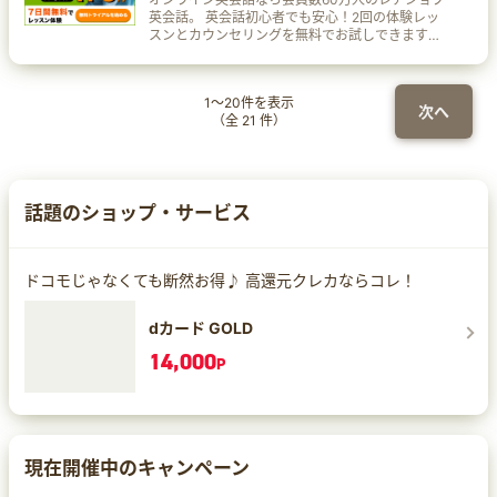
英会話。 英会話初心者でも安心！2回の体験レッ
スンとカウンセリングを無料でお試しできます。
まずは無料体験でお試しください！ 「日常英会
話」「トラベル英会話」「文法」「発音」「ビジ
ネス英会話」「TOEFL対策」など、さまざまな教
1
～
20
件を表示
材で学べます。
次へ
（全
21
件）
話題のショップ・サービス
ドコモじゃなくても断然お得♪ 高還元クレカならコレ！
dカード GOLD
14,000
P
現在開催中のキャンペーン