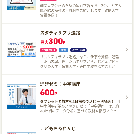
難関大学合格のための家庭学習なら、Z会。大学入
試直結の勉強法・教材をご紹介します。難関大学
実績多数！
スタディサプリ進路
300
最大
P
「スタディサプリ進路」なら、仕事や資格、勉強
したい内容、通いたいエリアから、じぶんにピッ
タリの大学・短期大学・専門学校を探すことがで
きる。 学校見学会、オープンキャンパスや入試・
出願情報も多数掲載！
進研ゼミ：中学講座
600
P
タブレットと教材を4日前後でスピード配送！
中
学生利用者数No.1の進研ゼミ「中学講座」は、約
40年間のデータ分析に基づく教材や指導ノウハウ
を凝縮させ、高校受験に向けたお子さまの中学生
活を全力でサポートしてくれる、定期テスト・高
校受験の対策向けの通信教育サービス。 一人ひと
こどもちゃれんじ
りに合わせて高校合格まで導くすべてが自分専用