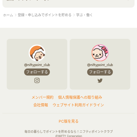
登録・申し込みでポイントを貯める
学ぶ・働く
ホーム
ペット
ゲーム・趣味
すべて見る
ふるさと納税
音楽・シネマ・エンタメ
旅行・レジャー・航空券・宿泊
本
チケット・クーポン・チラシ
@niftypoint_club
@niftypoint_club
フォローする
フォローする
メンバー規約
個人情報保護への取り組み
会社情報
ウェブサイト利用ガイドライン
PC版を見る
毎日の暮らしでポイントを貯めるなら！ニフティポイントクラブ
©NIFTY Corporation