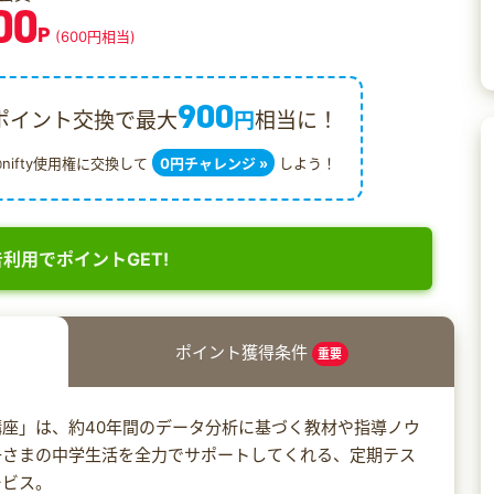
00
P
(600円相当)
900
ポイント交換で最大
円
相当に！
@nifty使用権に交換して
0円チャレンジ »
しよう！
利用でポイントGET!
ポイント獲得条件
重要
学講座」は、約40年間のデータ分析に基づく教材や指導ノウ
子さまの中学生活を全力でサポートしてくれる、定期テス
ービス。