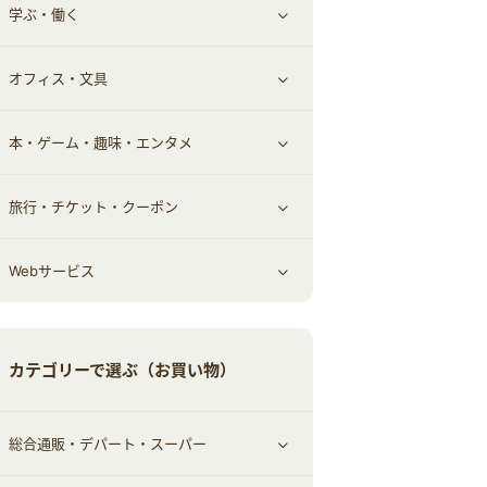
学ぶ・働く
その他投資
その他金融
住まい・暮らし
すべて見る
オフィス・文具
不動産
ギフト・贈答品
すべて見る
本・ゲーム・趣味・エンタメ
引越し
習い事・学習・学校
すべて見る
旅行・チケット・クーポン
エコ・エネルギー
仕事・転職
オフィス・文具
すべて見る
Webサービス
車情報・カーシェア・レンタル
ゲーム・趣味
すべて見る
中古車
音楽・シネマ・エンタメ
旅行・レジャー・航空券・宿泊
すべて見る
カテゴリーで選ぶ（お買い物）
結婚・恋愛
本
チケット・クーポン・チラシ
Webサービス(コミュニティ)
総合通販・デパート・スーパー
お役立ち