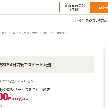
新規会員登録
ログ
（無料）
お買い物
旅
ランキング
マイメニュー
・働く
習い事・学習・学校
進研ゼミ：中学講座
ポイント通帳
ポイント交換
登録情報
その他
教材を4日前後でスピード配送！
お知らせ
初心者ガイド
よくある質問
キャンペーン
お問い合わせ
条件：新規入会申し込み
ログイン
iftyの接続サービスをご利用の方
00
P
(600円相当)
会員