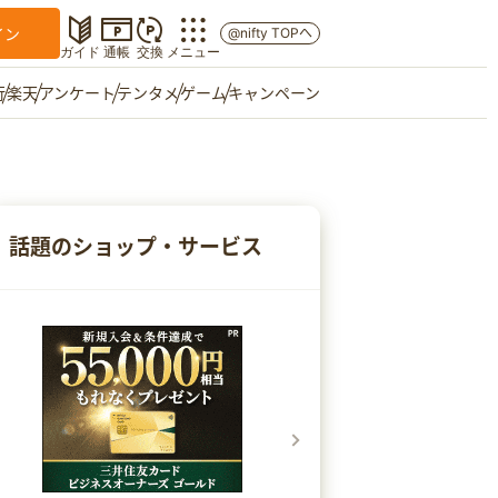
イン
@nifty TOPへ
ガイド
通帳
交換
メニュー
行
楽天
アンケート
テンタメ
ゲーム
キャンペーン
マイショップ
友達紹介
話題のショップ・サービス
ご意見箱