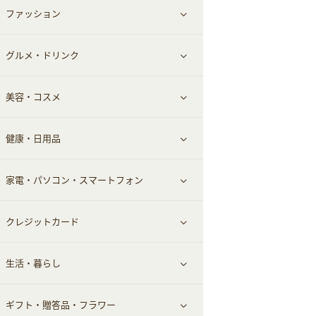
ファッション
すべて見る
赤ちゃん・こども・マタニティ
グルメ・ドリンク
総合通販
すべて見る
ペット
美容・コスメ
デパート・スーパー
ファッション
すべて見る
ふるさと納税
健康・日用品
インナー・下着
グルメ
すべて見る
家電・パソコン・スマートフォン
靴・フットウェア
ドリンク
スキンケア
すべて見る
クレジットカード
小物・かばん
お酒
メイクアップ
健康食品｜青汁・飲料
すべて見る
生活・暮らし
スーツ・フォーマル
食材宅配
ヘアケア
健康食品｜乳酸菌・ケフィア
家電・パソコン・ソフトウェア
すべて見る
ギフト・贈答品・フラワー
メンズ美容
健康食品｜その他
スマホ・携帯電話・SIM
クレジットカード
すべて見る