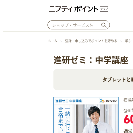
ホーム
登録・申し込みでポイントを貯める
学ぶ
進研ゼミ：中学講座
タブレットと
獲得
@n
6
通常