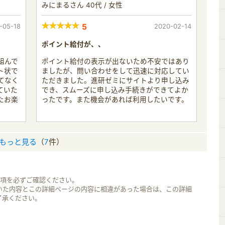
みにまるさん 40代 / 女性
-05-18
5
2020-02-14
ポイント給付が、、
組んで
ポイント給付の表示が出ないため不安ではあり
ト状で
ましたが、問い合わせをして迅速に対応してい
てなく
ただきました。進研ゼミにサイトより申し込み
ていた
でき、スムーズに申し込み手続きができてよか
たお楽
ったです。また機会があれば利用したいです。
。
もっと見る
（
7
件）
事項を必ずご確認ください。
いた内容とこの詳細ページの内容に相違があった場合は、この詳細
了承ください。