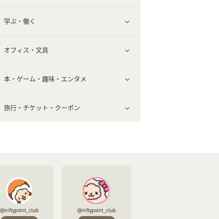
学ぶ・働く
美容・ダイエット用品
スポーツ・フィットネス
車情報・カーシェア・レンタル
すべて見る
オフィス・文具
脱毛用品
日用品・薬局・からだ
お役立ち
ギフト・贈答品
すべて見る
本・ゲーム・趣味・エンタメ
美容食品
生活雑貨・家具インテリア
フラワー
習い事・学習・学校
すべて見る
旅行・チケット・クーポン
赤ちゃん・こども・マタニティ
オフィス・文具
すべて見る
ペット
ゲーム・趣味
すべて見る
ふるさと納税
音楽・シネマ・エンタメ
旅行・レジャー・航空券・宿泊
本
チケット・クーポン・チラシ
@niftypoint_club
@niftypoint_club