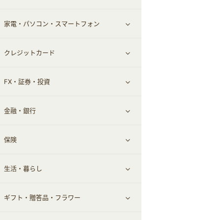
家電・パソコン・スマートフォン
食材宅配
エステ・サロン
スポーツ・フィットネス
すべて見る
クレジットカード
ウォーターサーバー
メンズ美容
日用品・薬局・からだ
ネット買取
すべて見る
FX・証券・投資
家電・パソコン・ソフトウェア
すべて見る
金融・銀行
通信・レンタルサーバー
クレジットカード
すべて見る
保険
スマホアプリ
FX
すべて見る
生活・暮らし
スマホ・携帯電話・SIM
証券
銀行・ネット銀行
すべて見る
ギフト・贈答品・フラワー
定額制有料コンテンツ
仮想通貨
キャッシング・ローン
保険相談・面談
すべて見る