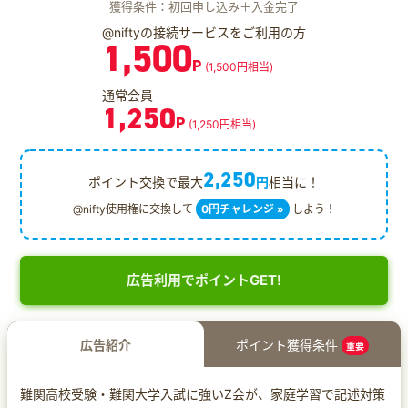
獲得条件：初回申し込み＋入金完了
@niftyの接続サービスをご利用の方
1,500
P
(1,500円相当)
通常会員
1,250
P
(1,250円相当)
2,250
ポイント交換で最大
円
相当に！
@nifty使用権に交換して
0円チャレンジ »
しよう！
広告利用でポイントGET!
広告紹介
ポイント獲得条件
重要
難関高校受験・難関大学入試に強いZ会が、家庭学習で記述対策