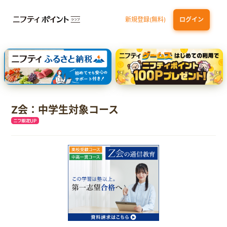
新規登録(無料)
ログイン
dカード
九州カードNEXT
JCB ORIGINAL SERIES：JCBカード S
三井住友カード ゴールド（NL）（家族カード発行）
【実質初月無料】DMM | Disney+(ディズニープラス) セットプラン
Z会：中学生対象コース