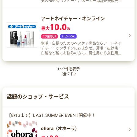
気のNobby（ノビー）。メーカー認証正規販売店
で安心。
アートネイチャー・オンライン
10.0
最大
%
増毛・白髪のためのヘアケア商品ならアートネイ
チャー・オンラインにおまかせ。薄毛・抜け毛・
白髪など髪にお悩みの方に、男性用から女性用ま
でアートネイチャーが最新の増毛・育毛アイテム
をお届け！
1
～
7
件を表示
（全
7
件）
話題のショップ・サービス
【8/16まで】LAST SUMMER EVENT開催中！
ohora（オホーラ）