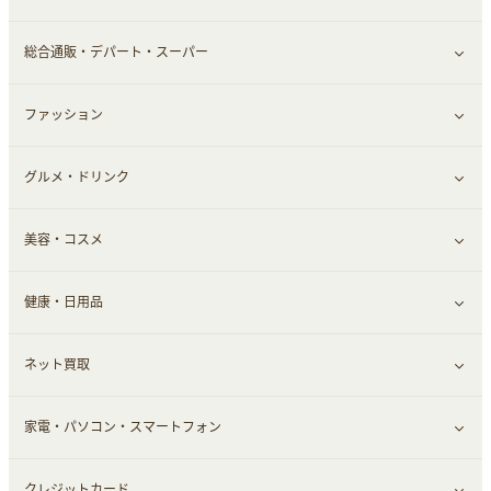
ふるさと納税
音楽・シネマ・エンタメ
旅行・レジャー・航空券・宿泊
総合通販・デパート・スーパー
本
チケット・クーポン・チラシ
ファッション
すべて見る
グルメ・ドリンク
総合通販
すべて見る
美容・コスメ
ファッション
すべて見る
健康・日用品
インナー・下着
グルメ
すべて見る
ネット買取
スーツ・フォーマル
お酒
ヘアケア
すべて見る
家電・パソコン・スマートフォン
食材宅配
エステ・サロン
スポーツ・フィットネス
すべて見る
クレジットカード
ウォーターサーバー
メンズ美容
日用品・薬局・からだ
ネット買取
すべて見る