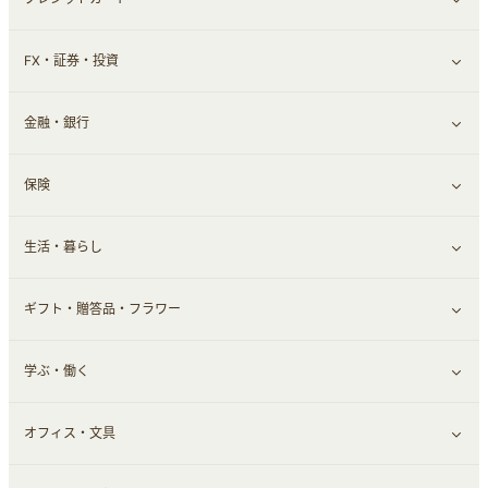
FX・証券・投資
家電・パソコン・ソフトウェア
すべて見る
金融・銀行
通信・レンタルサーバー
クレジットカード
すべて見る
保険
スマホアプリ
FX
すべて見る
生活・暮らし
スマホ・携帯電話・SIM
証券
銀行・ネット銀行
すべて見る
ギフト・贈答品・フラワー
定額制有料コンテンツ
仮想通貨
キャッシング・ローン
保険相談・面談
すべて見る
学ぶ・働く
その他投資
その他金融
住まい・暮らし
すべて見る
オフィス・文具
不動産
ギフト・贈答品
すべて見る