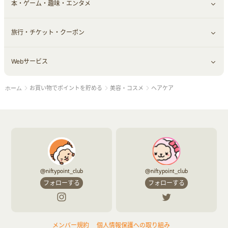
本・ゲーム・趣味・エンタメ
引越し
習い事・学習・学校
すべて見る
旅行・チケット・クーポン
エコ・エネルギー
仕事・転職
オフィス・文具
すべて見る
Webサービス
車情報・カーシェア・レンタル
ゲーム・趣味
すべて見る
お買い物でポイントを貯める
美容・コスメ
ヘアケア
ホーム
中古車
音楽・シネマ・エンタメ
旅行・レジャー・航空券・宿泊
すべて見る
結婚・恋愛
本
チケット・クーポン・チラシ
Webサービス(コミュニティ)
お役立ち
@niftypoint_club
@niftypoint_club
赤ちゃん・こども・マタニティ
フォローする
フォローする
ペット
メンバー規約
個人情報保護への取り組み