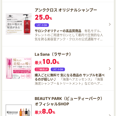
し続ける特徴があり、1日1回の使用で大丈夫です
アンククロス オリジナルシャンプー
25.0
%
サロンクオリティーの高品質商品
有名モデル、
タレントのご用達サロンとして都内で圧倒的な人
気を誇る美容室アンク・クロスの公式通販サイト
「ANKH CROSS SHOP（アンククロスショッ
プ）」。 サロンで実際に販売している高品質な商
品が全国で購入できる！本物のサロンクオリティ
La Sana（ラサーナ）
ーをご自宅に！
10.0
最大
%
購入ごとに無料で 気になる商品の サンプルを選べ
るのが嬉しい♪
「海藻ヘアエッセンス」「海藻
海泥シャンプー＆トリートメント」などのヘアケ
ア商品やスキンケア、アロマ、バスソルトをお届
けするラサーナの通販サイトです。
BEAUTY PARK（ビューティーパーク）
オフィシャルSHOP
8.0
最大
%