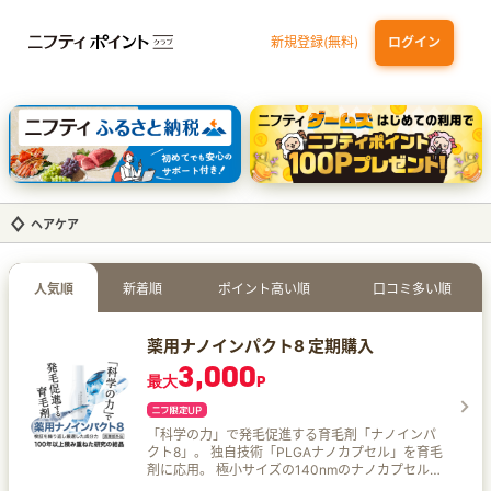
新規登録(無料)
ログイン
エポスカード【最短1週間程度付与】
【親権者さまの代理申込専用】三井住友銀行Oliveお子さま用口座
三井住友カード（NL）
ヘアケア
人気順
新着順
ポイント高い順
口コミ多い順
薬用ナノインパクト8 定期購入
3,000
最大
P
「科学の力」で発毛促進する育毛剤「ナノインパ
クト8」。 独自技術「PLGAナノカプセル」を育毛
剤に応用。 極小サイズの140nmのナノカプセル
が、有効成分を毛根まで届け、成分を長時間放出