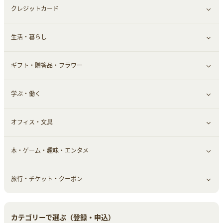
クレジットカード
小物・かばん
お酒
メイクアップ
健康食品｜青汁・飲料
すべて見る
生活・暮らし
スーツ・フォーマル
食材宅配
ヘアケア
健康食品｜乳酸菌・ケフィア
家電・パソコン・ソフトウェア
すべて見る
ギフト・贈答品・フラワー
メンズ美容
健康食品｜その他
スマホ・携帯電話・SIM
クレジットカード
すべて見る
学ぶ・働く
美容・ダイエット用品
スポーツ・フィットネス
車情報・カーシェア・レンタル
すべて見る
オフィス・文具
脱毛用品
日用品・薬局・からだ
お役立ち
ギフト・贈答品
すべて見る
本・ゲーム・趣味・エンタメ
美容食品
生活雑貨・家具インテリア
フラワー
習い事・学習・学校
すべて見る
旅行・チケット・クーポン
赤ちゃん・こども・マタニティ
オフィス・文具
すべて見る
ペット
ゲーム・趣味
すべて見る
カテゴリーで選ぶ（登録・申込）