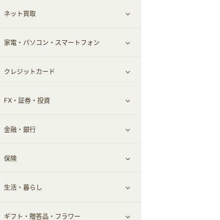
ネット買取
スーツ・フォーマル
お酒
ヘアケア
すべて見る
家電・パソコン・スマートフォン
食材宅配
エステ・サロン
スポーツ・フィットネス
すべて見る
クレジットカード
ウォーターサーバー
メンズ美容
日用品・薬局・からだ
ネット買取
すべて見る
FX・証券・投資
家電・パソコン・ソフトウェア
すべて見る
金融・銀行
通信・レンタルサーバー
クレジットカード
すべて見る
保険
スマホアプリ
FX
すべて見る
生活・暮らし
スマホ・携帯電話・SIM
証券
銀行・ネット銀行
すべて見る
ギフト・贈答品・フラワー
定額制有料コンテンツ
仮想通貨
キャッシング・ローン
保険相談・面談
すべて見る