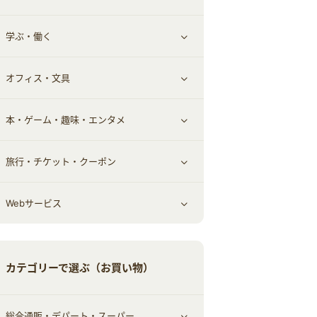
学ぶ・働く
その他投資
その他金融
住まい・暮らし
すべて見る
オフィス・文具
不動産
ギフト・贈答品
すべて見る
本・ゲーム・趣味・エンタメ
引越し
習い事・学習・学校
すべて見る
旅行・チケット・クーポン
エコ・エネルギー
仕事・転職
オフィス・文具
すべて見る
Webサービス
車情報・カーシェア・レンタル
ゲーム・趣味
すべて見る
中古車
音楽・シネマ・エンタメ
旅行・レジャー・航空券・宿泊
すべて見る
カテゴリーで選ぶ（お買い物）
結婚・恋愛
本
チケット・クーポン・チラシ
Webサービス(コミュニティ)
総合通販・デパート・スーパー