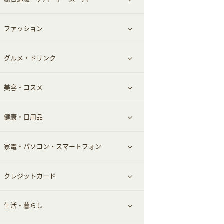
お役立ち
ファッション
すべて見る
赤ちゃん・こども・マタニティ
グルメ・ドリンク
総合通販
すべて見る
ペット
美容・コスメ
デパート・スーパー
ファッション
すべて見る
ふるさと納税
健康・日用品
インナー・下着
グルメ
すべて見る
家電・パソコン・スマートフォン
靴・フットウェア
ドリンク
スキンケア
すべて見る
クレジットカード
小物・かばん
お酒
メイクアップ
健康食品｜青汁・飲料
すべて見る
生活・暮らし
スーツ・フォーマル
食材宅配
ヘアケア
健康食品｜乳酸菌・ケフィア
家電・パソコン・ソフトウェア
すべて見る