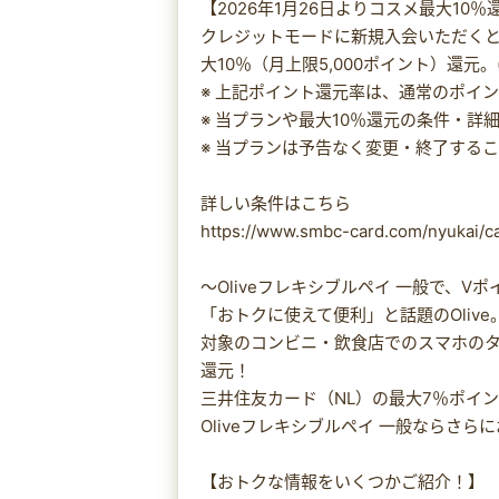
【2026年1月26日よりコスメ最大10
クレジットモードに新規入会いただくと、Qo
大10％（月上限5,000ポイント）還元。(
※ 上記ポイント還元率は、通常のポイ
※ 当プランや最大10％還元の条件・
※ 当プランは予告なく変更・終了する
詳しい条件はこちら
https://www.smbc-card.com/nyukai/c
～Oliveフレキシブルペイ 一般で、V
「おトクに使えて便利」と話題のOlive
対象のコンビニ・飲食店でのスマホのタ
還元！
三井住友カード（NL）の最大7％ポイ
Oliveフレキシブルペイ 一般ならさ
【おトクな情報をいくつかご紹介！】