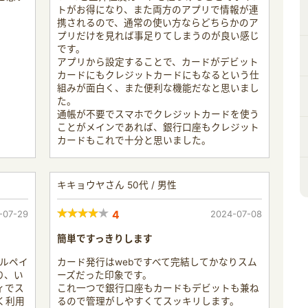
トがお得になり、また両方のアプリで情報が連
携されるので、通常の使い方ならどちらかのア
プリだけを見れば事足りてしまうのが良い感じ
です。
アプリから設定することで、カードがデビット
カードにもクレジットカードにもなるという仕
組みが面白く、また便利な機能だなと思いまし
た。
通帳が不要でスマホでクレジットカードを使う
ことがメインであれば、銀行口座もクレジット
カードもこれで十分と思いました。
キキョウヤさん 50代 / 男性
-07-29
4
2024-07-08
簡単ですっきりします
ブルペイ
カード発行はwebですべて完結してかなりスム
り、い
ーズだった印象です。
ィでス
これ一つで銀行口座もカードもデビットも兼ね
く利用
るので管理がしやすくてスッキリします。