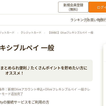
新規会員登録
ログ
（無料）
お買い物
旅
ランキング
マイメニュー
ジットカード
クレジットカード
【SMBC】Oliveフレキシブルペイ 一般
ポイント通帳
ポイント交換
登録情報
フレキシブルペイ 一般
その他
がまとめられ便利♪たくさんポイントを貯めたい方に
お知らせ
初心者ガイド
よくある質問
キャンペーン
お問い合わせ
オススメ！
ログイン
条件：新規Oliveアカウント申込+Oliveフレキシブルペイ 一般クレ
トモード追加完了
iftyの接続サービスをご利用の方