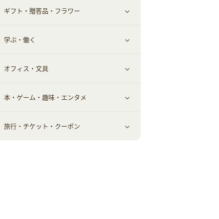
ギフト・贈答品・フラワー
メンズ美容
健康食品｜その他
スマホ・携帯電話・SIM
クレジットカード
すべて見る
学ぶ・働く
美容・ダイエット用品
スポーツ・フィットネス
車情報・カーシェア・レンタル
すべて見る
オフィス・文具
脱毛用品
日用品・薬局・からだ
お役立ち
ギフト・贈答品
すべて見る
本・ゲーム・趣味・エンタメ
美容食品
生活雑貨・家具インテリア
フラワー
習い事・学習・学校
すべて見る
旅行・チケット・クーポン
赤ちゃん・こども・マタニティ
オフィス・文具
すべて見る
ペット
ゲーム・趣味
すべて見る
ふるさと納税
音楽・シネマ・エンタメ
旅行・レジャー・航空券・宿泊
本
チケット・クーポン・チラシ