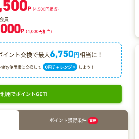
,500
P
(4,500円相当)
会員
,000
P
(4,000円相当)
6,750
ポイント交換で最大
円
相当に！
@nifty使用権に交換して
0円チャレンジ »
しよう！
利用でポイントGET!
ポイント獲得条件
重要