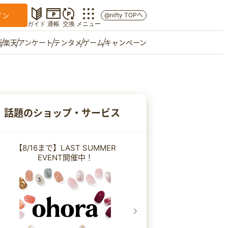
イン
@nifty TOPへ
ガイド
通帳
交換
メニュー
行
楽天
アンケート
テンタメ
ゲーム
キャンペーン
マイショップ
友達紹介
話題のショップ・サービス
ご意見箱
【8/16まで】LAST SUMMER
EVENT開催中！