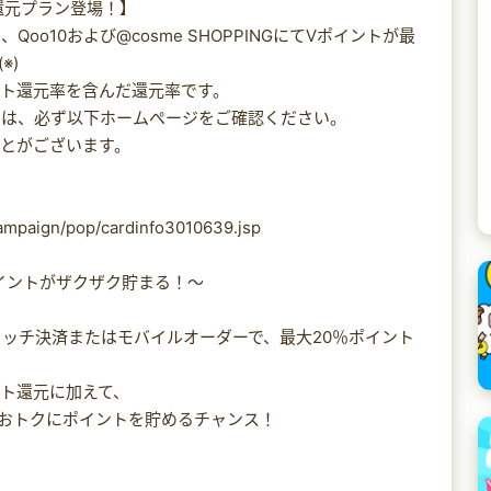
％還元プラン登場！】
o10および@cosme SHOPPINGにてVポイントが最
※)
ント還元率を含んだ還元率です。
詳細は、必ず以下ホームぺージをご確認ください。
ことがございます。
ampaign/pop/cardinfo3010639.jsp
ポイントがザクザク貯まる！～
。
ッチ決済またはモバイルオーダーで、最大20％ポイント
ント還元に加えて、
らにおトクにポイントを貯めるチャンス！