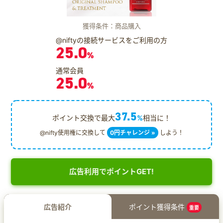
獲得条件：商品購入
@niftyの接続サービスをご利用の方
25.0
%
通常会員
25.0
%
37.5
ポイント交換で最大
%
相当に！
@nifty使用権に交換して
0円チャレンジ »
しよう！
広告利用でポイントGET!
広告紹介
ポイント獲得条件
重要