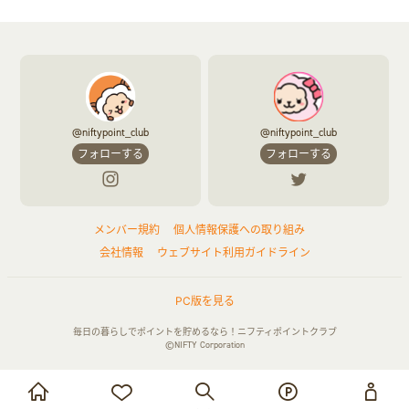
@niftypoint_club
@niftypoint_club
フォローする
フォローする
メンバー規約
個人情報保護への取り組み
会社情報
ウェブサイト利用ガイドライン
PC版を見る
毎日の暮らしでポイントを貯めるなら！ニフティポイントクラブ
©NIFTY Corporation
お買い物・サービス利用で貯める
ログイン