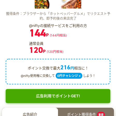
獲得条件：ブラウザーから「ホットペッパーグルメ」でリクエスト予
約、即予約後の来店完了
@niftyの接続サービスをご利用の方
144
P
(144円相当)
通常会員
120
P
(120円相当)
216
ポイント交換で最大
円
相当に！
@nifty使用権に交換して
0円チャレンジ »
しよう！
広告利用でポイントGET!
広告紹介
ポイント獲得条件
重要