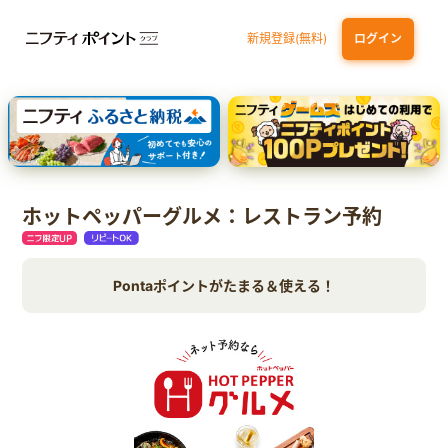
新規登録(無料)
ログイン
dカード GOLD
三井住友カード ゴールド（NL）（家族カード発行）
【実質初月無料】DMM | Disney+(ディズニープラス) セットプラン
SBI証券 確定拠出年金（iDeCo）
ホットペッパーグルメ：レストラン予約
Pontaポイントがたまる＆使える！