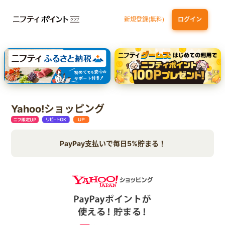
新規登録(無料)
ログイン
dカード GOLD
三井住友カード ゴールド（NL）（家族カード発行）
【実質初月無料】DMM | Disney+(ディズニープラス) セットプラン
SBI証券 確定拠出年金（iDeCo）
Yahoo!ショッピング
PayPay支払いで毎日5%貯まる！