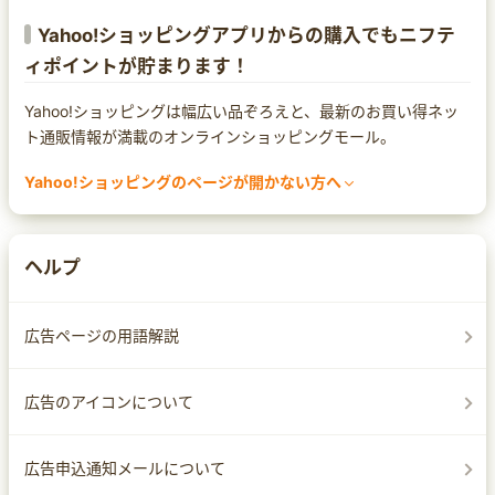
Yahoo!ショッピングアプリからの購入でもニフテ
ィポイントが貯まります！
Yahoo!ショッピングは幅広い品ぞろえと、最新のお買い得ネッ
ト通販情報が満載のオンラインショッピングモール。
Yahoo!ショッピングのページが開かない方へ
まれにセキュリティ対策ソフトによってページ遷移ができなくな
る場合があります。
Yahoo!ショッピングのページが開かなかったり、警告の文言が
ヘルプ
出てしまった場合は、セキュリティ対策ソフトの設定をご確認く
ださい。
なお、設定方法は
広告ページの用語解説
サイトへのアクセスを許可する
サイトへ移動する
広告のアイコンについて
ホワイトリストへ追加する
など、セキュリティ対策ソフトによって異なりますので、各ソフ
広告申込通知メールについて
トのマニュアルをご確認ください。