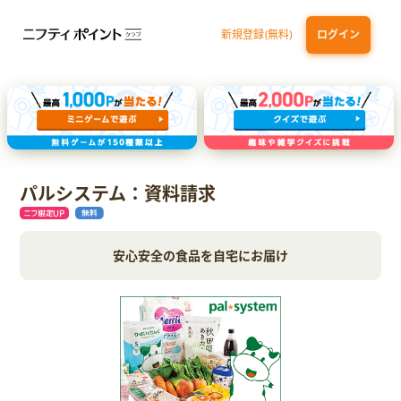
新規登録(無料)
ログイン
三井住友カード（NL）オーロラデザイン
【三井住友銀行口座お持ちの方専用】Olive口座切替
P-one Wiz
ライフカードビジネスライトプラス
パルシステム：資料請求
安心安全の食品を自宅にお届け