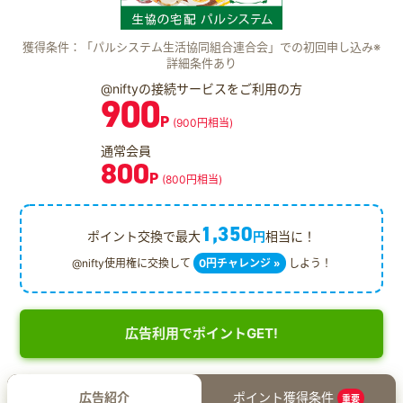
獲得条件：「パルシステム生活協同組合連合会」での初回申し込み※
詳細条件あり
@niftyの接続サービスをご利用の方
900
P
(900円相当)
通常会員
800
P
(800円相当)
1,350
ポイント交換で最大
円
相当に！
@nifty使用権に交換して
0円チャレンジ »
しよう！
広告利用でポイントGET!
広告紹介
ポイント獲得条件
重要