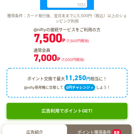
獲得条件：カード発行後、翌月末までに5,500円（税込）以上のショ
ッピング利用
@niftyの接続サービスをご利用の方
7,500
P
(7,500円相当)
通常会員
7,000
P
(7,000円相当)
11,250
ポイント交換で最大
円
相当に！
@nifty使用権に交換して
0円チャレンジ »
しよう！
広告利用でポイントGET!
広告紹介
ポイント獲得条件
重要