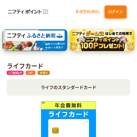
新規登録(無料)
ログイン
dカード GOLD
三井住友カード ゴールド（NL）（家族カード発行）
【実質初月無料】DMM | Disney+(ディズニープラス) セットプラン
SBI証券 確定拠出年金（iDeCo）
ライフカード
ライフのスタンダードカード