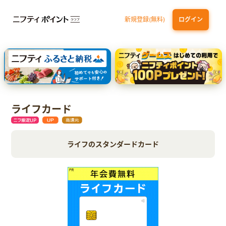
新規登録(無料)
ログイン
三井住友カード ゴールド（NL）（家族カード発行）
dカード GOLD
【実質初月無料】DMM | Disney+(ディズニープラス) セットプラン
SBI証券 確定拠出年金（iDeCo）
ライフカード
ライフのスタンダードカード