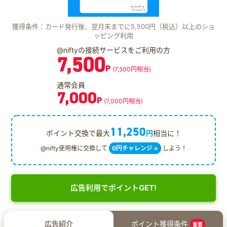
獲得条件：カード発行後、翌月末までに5,500円（税込）以上のショ
ッピング利用
@niftyの接続サービスをご利用の方
7,500
P
(7,500円相当)
通常会員
7,000
P
(7,000円相当)
11,250
ポイント交換で最大
円
相当に！
@nifty使用権に交換して
0円チャレンジ »
しよう！
広告利用でポイントGET!
広告紹介
ポイント獲得条件
重要