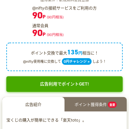
@niftyの接続サービスをご利用の方
90
P
(90円相当)
通常会員
90
P
(90円相当)
135
ポイント交換で最大
円
相当に！
@nifty使用権に交換して
0円チャレンジ »
しよう！
広告利用でポイントGET!
広告紹介
ポイント獲得条件
重要
宝くじの購入が簡単にできる「楽天toto」。