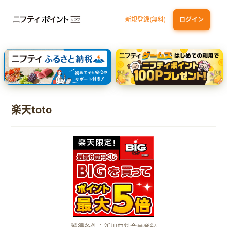
新規登録(無料)
ログイン
dカード
九州カードNEXT
JCB ORIGINAL SERIES：JCBカード S
三井住友カード ゴールド（NL）（家族カード発行）
【実質初月無料】DMM | Disney+(ディズニープラス) セットプラン
楽天toto
獲得条件：新規無料会員登録