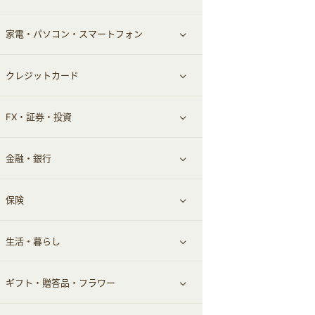
家電・パソコン・スマートフォン
食材宅配
エステ・サロン
スポーツ・フィットネス
すべて見る
クレジットカード
ウォーターサーバー
メンズ美容
日用品・薬局・からだ
ネット買取
すべて見る
FX・証券・投資
家電・パソコン・ソフトウェア
すべて見る
金融・銀行
通信・レンタルサーバー
クレジットカード
すべて見る
保険
スマホアプリ
FX
すべて見る
生活・暮らし
スマホ・携帯電話・SIM
証券
銀行・ネット銀行
すべて見る
ギフト・贈答品・フラワー
定額制有料コンテンツ
仮想通貨
キャッシング・ローン
保険相談・面談
すべて見る