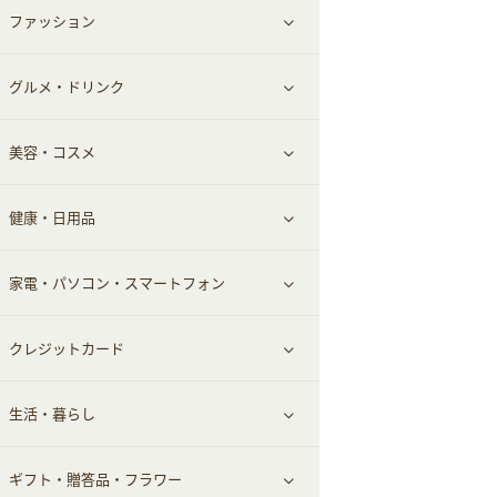
ファッション
すべて見る
赤ちゃん・こども・マタニティ
グルメ・ドリンク
総合通販
すべて見る
ペット
美容・コスメ
デパート・スーパー
ファッション
すべて見る
ふるさと納税
健康・日用品
インナー・下着
グルメ
すべて見る
家電・パソコン・スマートフォン
靴・フットウェア
ドリンク
スキンケア
すべて見る
クレジットカード
小物・かばん
お酒
メイクアップ
健康食品｜青汁・飲料
すべて見る
生活・暮らし
スーツ・フォーマル
食材宅配
ヘアケア
健康食品｜乳酸菌・ケフィア
家電・パソコン・ソフトウェア
すべて見る
ギフト・贈答品・フラワー
メンズ美容
健康食品｜その他
スマホ・携帯電話・SIM
クレジットカード
すべて見る