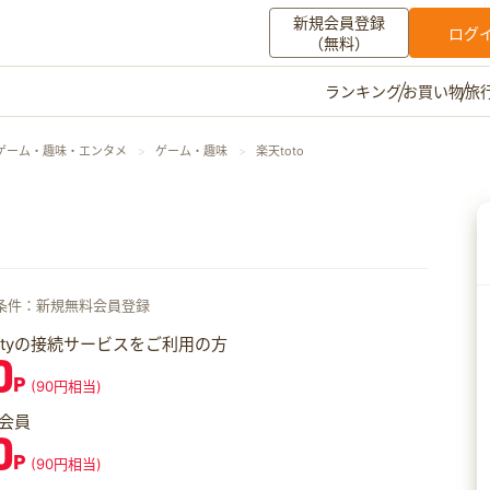
新規会員登録
ログ
（無料）
お買い物
旅
ランキング
マイメニュー
ゲーム・趣味・エンタメ
ゲーム・趣味
楽天toto
ポイント通帳
ポイント交換
登録情報
その他
条件：新規無料会員登録
お知らせ
初心者ガイド
よくある質問
キャンペーン
お問い合わせ
iftyの接続サービスをご利用の方
0
P
(90円相当)
ログイン
会員
0
P
(90円相当)