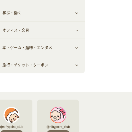
学ぶ・働く
美容・ダイエット用品
スポーツ・フィットネス
車情報・カーシェア・レンタル
すべて見る
オフィス・文具
脱毛用品
日用品・薬局・からだ
お役立ち
ギフト・贈答品
すべて見る
本・ゲーム・趣味・エンタメ
美容食品
生活雑貨・家具インテリア
フラワー
習い事・学習・学校
すべて見る
旅行・チケット・クーポン
赤ちゃん・こども・マタニティ
オフィス・文具
すべて見る
ペット
ゲーム・趣味
すべて見る
ふるさと納税
音楽・シネマ・エンタメ
旅行・レジャー・航空券・宿泊
本
チケット・クーポン・チラシ
@niftypoint_club
@niftypoint_club