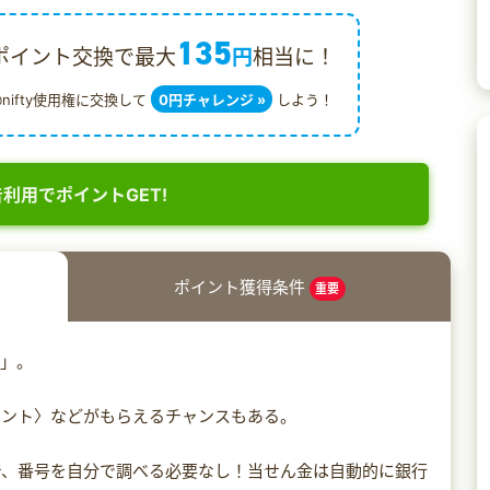
135
ポイント交換で最大
円
相当に！
@nifty使用権に交換して
0円チャレンジ »
しよう！
利用でポイントGET!
ポイント獲得条件
重要
o」。
イント〉などがもらえるチャンスもある。
で、番号を自分で調べる必要なし！当せん金は自動的に銀行