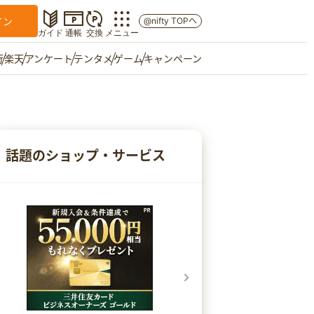
イン
@nifty TOPへ
ガイド
通帳
交換
メニュー
行
楽天
アンケート
テンタメ
ゲーム
キャンペーン
マイショップ
友達紹介
話題のショップ・サービス
ご意見箱