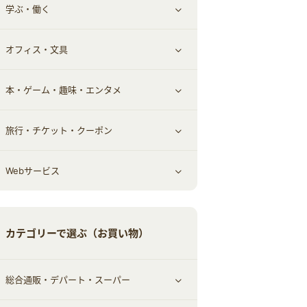
学ぶ・働く
その他投資
その他金融
住まい・暮らし
すべて見る
オフィス・文具
不動産
ギフト・贈答品
すべて見る
本・ゲーム・趣味・エンタメ
引越し
習い事・学習・学校
すべて見る
旅行・チケット・クーポン
エコ・エネルギー
仕事・転職
オフィス・文具
すべて見る
Webサービス
車情報・カーシェア・レンタル
ゲーム・趣味
すべて見る
中古車
音楽・シネマ・エンタメ
旅行・レジャー・航空券・宿泊
すべて見る
カテゴリーで選ぶ（お買い物）
結婚・恋愛
本
チケット・クーポン・チラシ
Webサービス(コミュニティ)
総合通販・デパート・スーパー
お役立ち