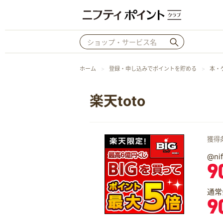
ホーム
登録・申し込みでポイントを貯める
本・
楽天toto
獲得
@n
9
通常
9