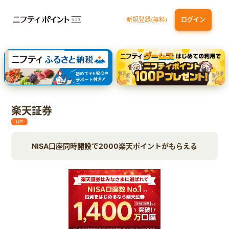
新規登録(無料)
ログイン
dカード
九州カードNEXT
JCB ORIGINAL SERIES：JCBカード S
三井住友カード ゴールド（NL）（家族カード発行）
【実質初月無料】DMM | Disney+(ディズニープラス) セットプラン
楽天証券
NISA口座同時開設で2000楽天ポイントがもらえる