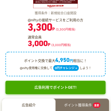
獲得条件：新規総合口座開設
@niftyの接続サービスをご利用の方
3,300
P
(3,300円相当)
通常会員
3,000
P
(3,000円相当)
4,950
ポイント交換で最大
円
相当に！
@nifty使用権に交換して
0円チャレンジ »
しよう！
広告利用でポイントGET!
広告紹介
ポイント獲得条件
重要