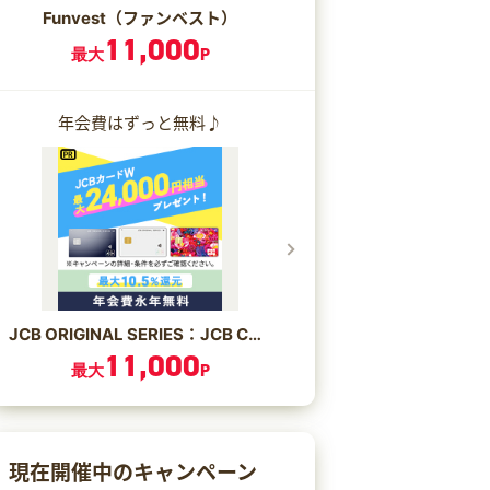
Funvest（ファンベスト）
11,000
最大
P
年会費はずっと無料♪
JCB ORIGINAL SERIES：JCB CARD W/JCB CARD W plus L
11,000
最大
P
現在開催中のキャンペーン