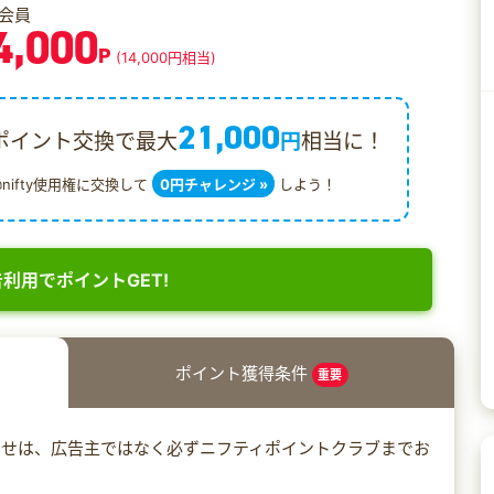
会員
4,000
P
(14,000円相当)
21,000
ポイント交換で最大
円
相当に！
@nifty使用権に交換して
0円チャレンジ »
しよう！
利用でポイントGET!
ポイント獲得条件
重要
わせは、広告主ではなく必ずニフティポイントクラブまでお