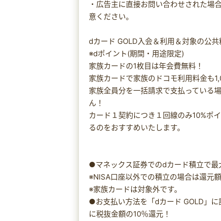
・広告主に直接お問い合わせされた場
意ください。
dカード GOLD入会＆利用＆対象の公共
※dポイント(期間・用途限定)
家族カードの1枚目は年会費無料！
家族カードで家族のドコモ利用料金も1,
家族全員分を一括請求で支払っている場
ん！
カード１契約につき１回線のみ10%ポ
るのをおすすめいたします。
●マネックス証券でのdカード積立で最大
※NISA口座以外での積立の場合は還元
※家族カードは対象外です。
●お支払い方法を「dカード GOLD」
に税抜金額の10％還元！