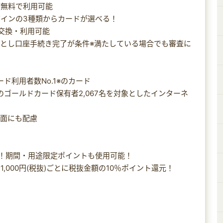
が無料で利用可能
ザインの3種類からカードが選べる！
へ交換・利用可能
落とし口座手続き完了が条件※満たしている場合でも審査に
ード利用者数No.1※のカード
-79歳のゴールドカード保有者2,067名を対象としたインターネ
ィ面にも配慮
用
える！期間・用途限定ポイントも使用可能！
,000円(税抜)ごとに税抜金額の10％ポイント還元！