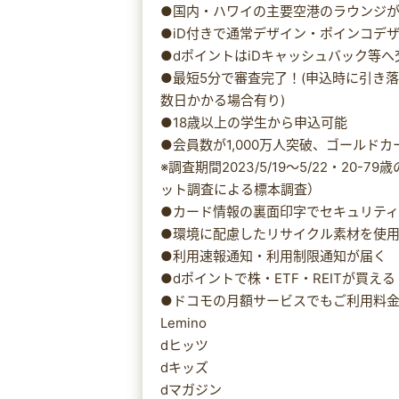
●国内・ハワイの主要空港のラウンジ
●iD付きで通常デザイン・ポインコデ
●dポイントはiDキャッシュバック等
●最短5分で審査完了！(申込時に引き
数日かかる場合有り)
●18歳以上の学生から申込可能
●会員数が1,000万人突破、ゴールドカ
※調査期間2023/5/19～5/22・20
ット調査による標本調査）
●カード情報の裏面印字でセキュリテ
●環境に配慮したリサイクル素材を使
●利用速報通知・利用制限通知が届く
●dポイントで株・ETF・REITが買
●ドコモの月額サービスでもご利用料金1
Lemino
dヒッツ
dキッズ
dマガジン