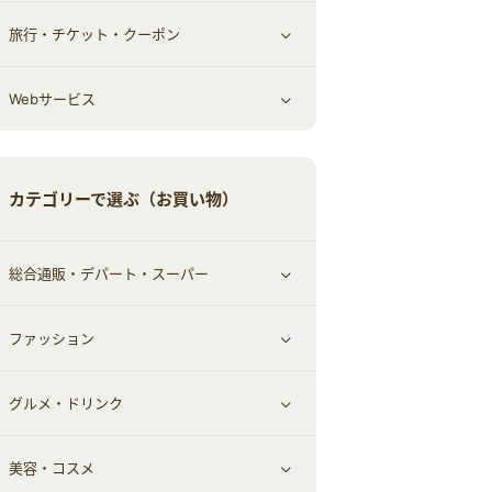
旅行・チケット・クーポン
エコ・エネルギー
仕事・転職
オフィス・文具
すべて見る
Webサービス
車情報・カーシェア・レンタル
ゲーム・趣味
すべて見る
中古車
音楽・シネマ・エンタメ
旅行・レジャー・航空券・宿泊
すべて見る
カテゴリーで選ぶ（お買い物）
結婚・恋愛
本
チケット・クーポン・チラシ
Webサービス(コミュニティ)
総合通販・デパート・スーパー
お役立ち
ファッション
すべて見る
赤ちゃん・こども・マタニティ
グルメ・ドリンク
総合通販
すべて見る
ペット
美容・コスメ
デパート・スーパー
ファッション
すべて見る
ふるさと納税