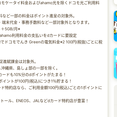
oを除くドコモケータイ料金およびahamo光を除くドコモ光ご利用料
数料など一部の料金はポイント進呈の対象外。
o利用料金・端末代金・事務手数料など一部対象外となります。
＋5GB/月※
／ahamo利用料金の支払いをdカードに要設定
コモでんき Greenの電気料金※2 100円(税抜)ごとに税
促進賦課金は対象外。
だし沖縄県、島しょ部の一部を除く。
カードも10%分のdポイントがたまる！
イントが100円(税込)につき1％貯まる！
ド特約店なら、ご利用金額100円(税込)ごとの1ポイントに
ール、ENEOS、JALなどdカード特約店が豊富！