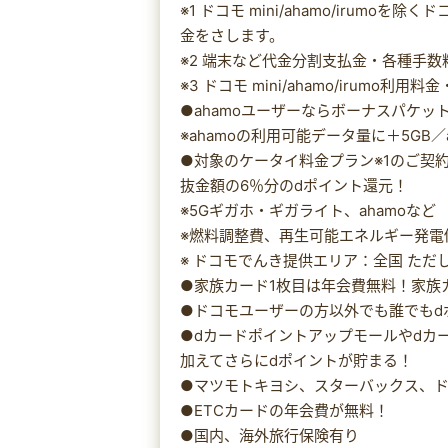
※1 ドコモ mini/ahamo/irum
金をさします。
※2 端末など代金分割支払金・各種手
※3 ドコモ mini/ahamo/irum
●ahamoユーザーならボーナスパケット
※ahamoの利用可能データ量に＋5GB
●対象のケータイ料金プラン※1のご契約でド
抜金額の6％分のdポイント還元！
※5Gギガホ・ギガライト、ahamoなど
※燃料調整費、再生可能エネルギー発電
※ ドコモでんき提供エリア：全国 た
●家族カード1枚目は年会費無料！家族
●ドコモユーザーの方以外でも誰でもdポ
●dカードポイントアップモールやdカー
加えてさらにdポイントが貯まる！
●マツモトキヨシ、スターバックス、ドト
●ETCカードの年会費が無料！
●国内、海外旅行保険有り