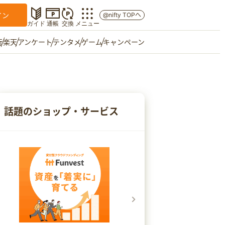
イン
@nifty TOPへ
ガイド
通帳
交換
メニュー
行
楽天
アンケート
テンタメ
ゲーム
キャンペーン
マイショップ
友達紹介
話題のショップ・サービス
ご意見箱