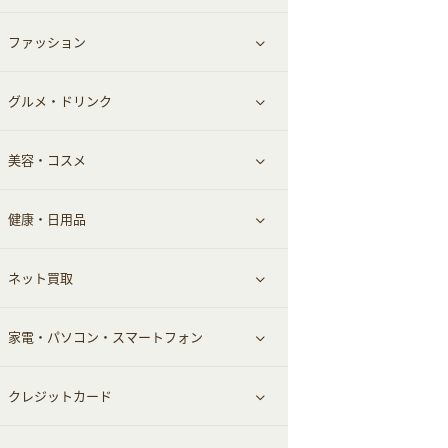
ファッション
すべて見る
グルメ・ドリンク
総合通販
すべて見る
美容・コスメ
ファッション
すべて見る
健康・日用品
インナー・下着
グルメ
すべて見る
ネット買取
スーツ・フォーマル
お酒
ヘアケア
すべて見る
家電・パソコン・スマートフォン
食材宅配
エステ・サロン
スポーツ・フィットネス
すべて見る
クレジットカード
ウォーターサーバー
メンズ美容
日用品・薬局・からだ
ネット買取
すべて見る