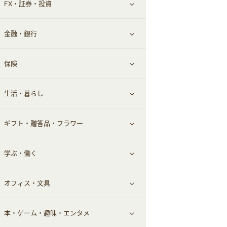
FX・証券・投資
家電・パソコン・ソフトウェア
すべて見る
金融・銀行
通信・レンタルサーバー
クレジットカード
すべて見る
保険
スマホアプリ
FX
すべて見る
生活・暮らし
スマホ・携帯電話・SIM
証券
銀行・ネット銀行
すべて見る
ギフト・贈答品・フラワー
定額制有料コンテンツ
仮想通貨
キャッシング・ローン
保険相談・面談
すべて見る
学ぶ・働く
その他投資
その他金融
住まい・暮らし
すべて見る
オフィス・文具
不動産
ギフト・贈答品
すべて見る
本・ゲーム・趣味・エンタメ
引越し
習い事・学習・学校
すべて見る