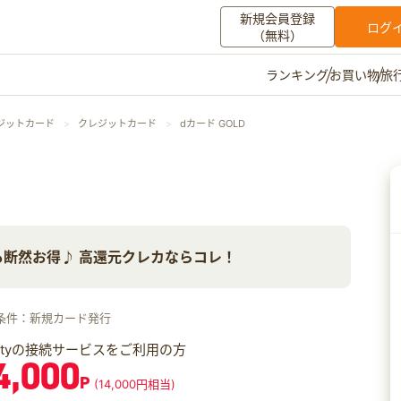
新規会員登録
ログ
（無料）
お買い物
旅
ランキング
マイメニュー
ジットカード
クレジットカード
dカード GOLD
ポイント通帳
ポイント交換
登録情報
その他
断然お得♪ 高還元クレカならコレ！
お知らせ
初心者ガイド
よくある質問
キャンペーン
お問い合わせ
条件：新規カード発行
ログイン
iftyの接続サービスをご利用の方
4,000
P
(14,000円相当)