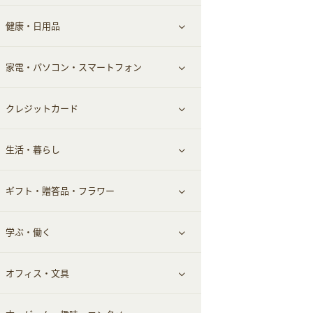
健康・日用品
インナー・下着
グルメ
すべて見る
家電・パソコン・スマートフォン
靴・フットウェア
ドリンク
スキンケア
すべて見る
クレジットカード
小物・かばん
お酒
メイクアップ
健康食品｜青汁・飲料
すべて見る
生活・暮らし
スーツ・フォーマル
食材宅配
ヘアケア
健康食品｜乳酸菌・ケフィア
家電・パソコン・ソフトウェア
すべて見る
ギフト・贈答品・フラワー
メンズ美容
健康食品｜その他
スマホ・携帯電話・SIM
クレジットカード
すべて見る
学ぶ・働く
美容・ダイエット用品
スポーツ・フィットネス
車情報・カーシェア・レンタル
すべて見る
オフィス・文具
脱毛用品
日用品・薬局・からだ
お役立ち
ギフト・贈答品
すべて見る