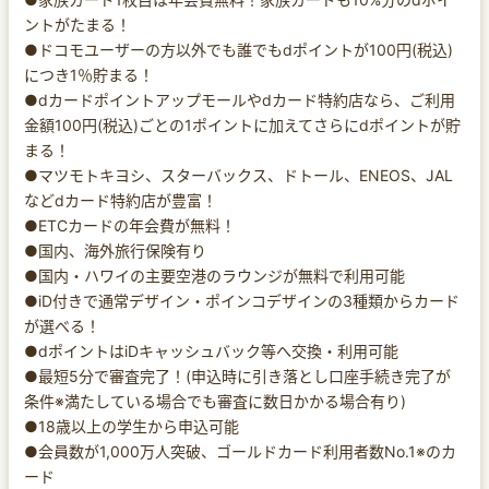
ントがたまる！
●ドコモユーザーの方以外でも誰でもdポイントが100円(税込)
につき1％貯まる！
●dカードポイントアップモールやdカード特約店なら、ご利用
金額100円(税込)ごとの1ポイントに加えてさらにdポイントが貯
まる！
●マツモトキヨシ、スターバックス、ドトール、ENEOS、JAL
などdカード特約店が豊富！
●ETCカードの年会費が無料！
●国内、海外旅行保険有り
●国内・ハワイの主要空港のラウンジが無料で利用可能
●iD付きで通常デザイン・ポインコデザインの3種類からカード
が選べる！
●dポイントはiDキャッシュバック等へ交換・利用可能
●最短5分で審査完了！(申込時に引き落とし口座手続き完了が
条件※満たしている場合でも審査に数日かかる場合有り)
●18歳以上の学生から申込可能
●会員数が1,000万人突破、ゴールドカード利用者数No.1※のカ
ード