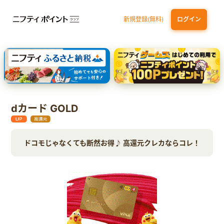
新規登録(無料)
ログイン
dカード GOLD
三井住友カード ゴールド（NL）（家族カード発行）
【実質初月無料】DMM | Disney+(ディズニープラス) セットプラン
SBI証券 確定拠出年金（iDeCo）
dカード GOLD
ドコモじゃなくても断然お得♪ 高還元クレカならコレ！