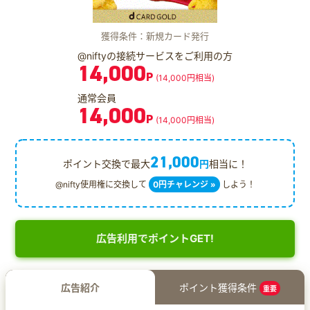
獲得条件：新規カード発行
@niftyの接続サービスをご利用の方
14,000
P
(14,000円相当)
通常会員
14,000
P
(14,000円相当)
21,000
ポイント交換で最大
円
相当に！
@nifty使用権に交換して
0円チャレンジ »
しよう！
広告利用でポイントGET!
広告紹介
ポイント獲得条件
重要