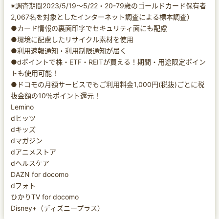
※調査期間2023/5/19～5/22・20-79歳のゴールドカード保有者
2,067名を対象としたインターネット調査による標本調査）
●カード情報の裏面印字でセキュリティ面にも配慮
●環境に配慮したリサイクル素材を使用
●利用速報通知・利用制限通知が届く
●dポイントで株・ETF・REITが買える！期間・用途限定ポイン
トも使用可能！
●ドコモの月額サービスでもご利用料金1,000円(税抜)ごとに税
抜金額の10％ポイント還元！
Lemino
dヒッツ
dキッズ
dマガジン
dアニメストア
dヘルスケア
DAZN for docomo
dフォト
ひかりTV for docomo
Disney+（ディズニープラス）