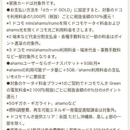
※家族カードは対象外です。
●お支払い方法を「dカード GOLD」に設定すると、対象のドコ
モ利用料金の1,000円（税抜）ごとに税抜金額の10％還元！
※1 ドコモ mini/ahamo/irumoを除くドコモケータイ料金および
ahamo光を除くドコモ光ご利用料金をさします。
※2 端末など代金分割支払金・各種手数料など一部の料金はポイ
ント進呈の対象外。
※3 ドコモ mini/ahamo/irumo利用料金・端末代金・事務手数料
など一部対象外となります。
●ahamoユーザーならボーナスパケット＋5GB/月※
※ahamoの利用可能データ量に＋5GB／ahamo利用料金の支払
いをdカードに要設定
●対象のケータイ料金プラン※1のご契約でドコモでんき Green
の電気料金※2 100円(税抜)ごとに税抜金額の6％分のdポイント
還元！
※5Gギガホ・ギガライト、ahamoなど
※燃料調整費、再生可能エネルギー発電促進賦課金は対象外。
※ ドコモでんき提供エリア：全国 ただし沖縄県、島しょ部の一
部を除く。
●家族カード1枚目は年会費無料！家族カードも10%分のdポイ