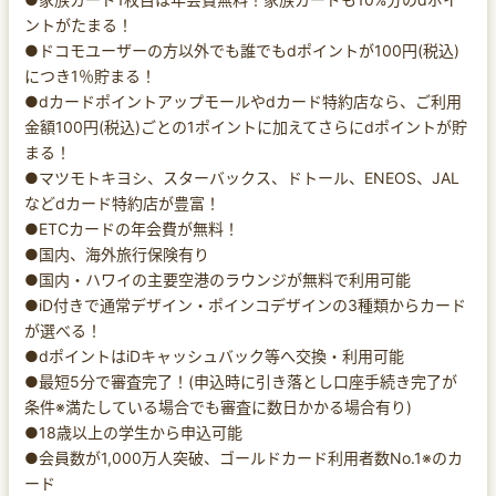
ントがたまる！
●ドコモユーザーの方以外でも誰でもdポイントが100円(税込)
につき1％貯まる！
●dカードポイントアップモールやdカード特約店なら、ご利用
金額100円(税込)ごとの1ポイントに加えてさらにdポイントが貯
まる！
●マツモトキヨシ、スターバックス、ドトール、ENEOS、JAL
などdカード特約店が豊富！
●ETCカードの年会費が無料！
●国内、海外旅行保険有り
●国内・ハワイの主要空港のラウンジが無料で利用可能
●iD付きで通常デザイン・ポインコデザインの3種類からカード
が選べる！
●dポイントはiDキャッシュバック等へ交換・利用可能
●最短5分で審査完了！(申込時に引き落とし口座手続き完了が
条件※満たしている場合でも審査に数日かかる場合有り)
●18歳以上の学生から申込可能
●会員数が1,000万人突破、ゴールドカード利用者数No.1※のカ
ード