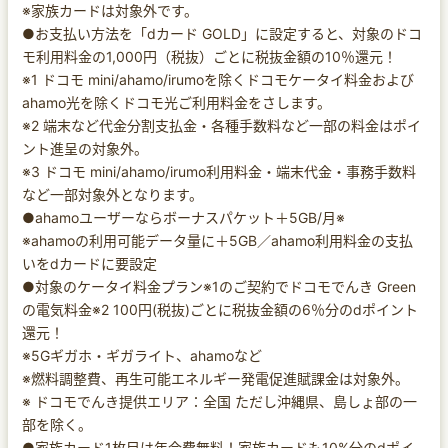
※家族カードは対象外です。
●お支払い方法を「dカード GOLD」に設定すると、対象のドコ
モ利用料金の1,000円（税抜）ごとに税抜金額の10％還元！
※1 ドコモ mini/ahamo/irumoを除くドコモケータイ料金および
ahamo光を除くドコモ光ご利用料金をさします。
※2 端末など代金分割支払金・各種手数料など一部の料金はポイ
ント進呈の対象外。
※3 ドコモ mini/ahamo/irumo利用料金・端末代金・事務手数料
など一部対象外となります。
●ahamoユーザーならボーナスパケット＋5GB/月※
※ahamoの利用可能データ量に＋5GB／ahamo利用料金の支払
いをdカードに要設定
●対象のケータイ料金プラン※1のご契約でドコモでんき Green
の電気料金※2 100円(税抜)ごとに税抜金額の6％分のdポイント
還元！
※5Gギガホ・ギガライト、ahamoなど
※燃料調整費、再生可能エネルギー発電促進賦課金は対象外。
※ ドコモでんき提供エリア：全国 ただし沖縄県、島しょ部の一
部を除く。
●家族カード1枚目は年会費無料！家族カードも10%分のdポイ