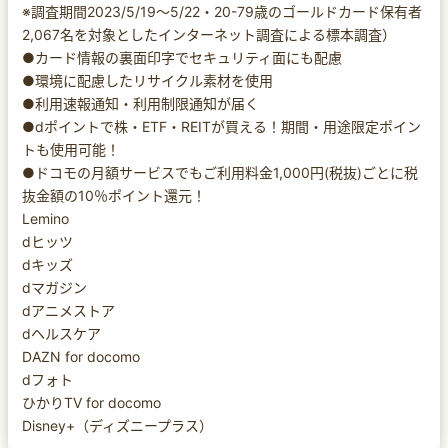
※調査期間2023/5/19～5/22・20-79歳のゴールドカード保有者
2,067名を対象としたインターネット調査による標本調査）
●カード情報の裏面印字でセキュリティ面にも配慮
●環境に配慮したリサイクル素材を使用
●利用速報通知・利用制限通知が届く
●dポイントで株・ETF・REITが買える！期間・用途限定ポイン
トも使用可能！
●ドコモの月額サービスでもご利用料金1,000円(税抜)ごとに税
抜金額の10％ポイント還元！
Lemino
dヒッツ
dキッズ
dマガジン
dアニメストア
dヘルスケア
DAZN for docomo
dフォト
ひかりTV for docomo
Disney+（ディズニープラス）