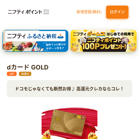
新規登録(無料)
ログイン
dカード GOLD
三井住友カード ゴールド（NL）（家族カード発行）
【実質初月無料】DMM | Disney+(ディズニープラス) セットプラン
SBI証券 確定拠出年金（iDeCo）
dカード GOLD
ドコモじゃなくても断然お得♪ 高還元クレカならコレ！