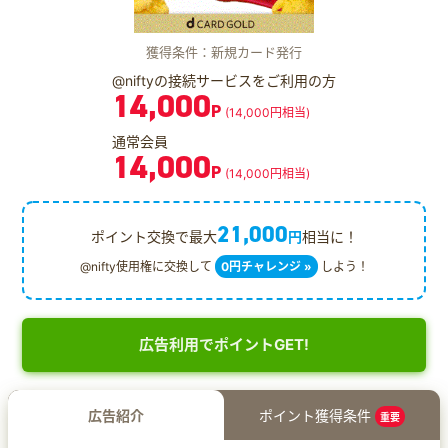
獲得条件：新規カード発行
@niftyの接続サービスをご利用の方
14,000
P
(14,000円相当)
通常会員
14,000
P
(14,000円相当)
21,000
ポイント交換で最大
円
相当に！
@nifty使用権に交換して
0円チャレンジ »
しよう！
広告利用でポイントGET!
広告紹介
ポイント獲得条件
重要