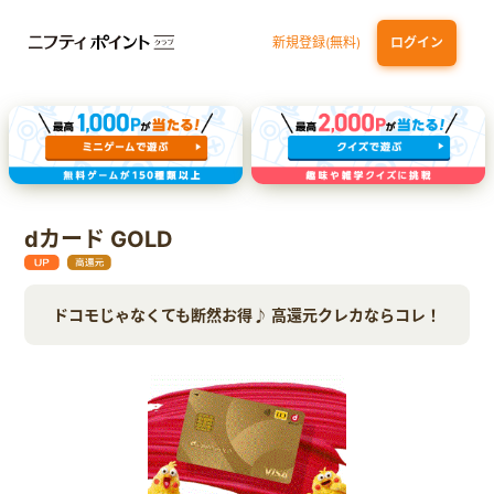
新規登録(無料)
ログイン
三井住友カード（NL）オーロラデザイン
【三井住友銀行口座お持ちの方専用】Olive口座切替
P-one Wiz
ライフカードビジネスライトプラス
dカード GOLD
ドコモじゃなくても断然お得♪ 高還元クレカならコレ！