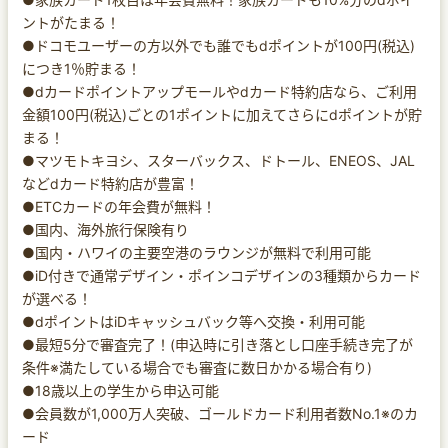
ントがたまる！
●ドコモユーザーの方以外でも誰でもdポイントが100円(税込)
につき1％貯まる！
●dカードポイントアップモールやdカード特約店なら、ご利用
金額100円(税込)ごとの1ポイントに加えてさらにdポイントが貯
まる！
●マツモトキヨシ、スターバックス、ドトール、ENEOS、JAL
などdカード特約店が豊富！
●ETCカードの年会費が無料！
●国内、海外旅行保険有り
●国内・ハワイの主要空港のラウンジが無料で利用可能
●iD付きで通常デザイン・ポインコデザインの3種類からカード
が選べる！
●dポイントはiDキャッシュバック等へ交換・利用可能
●最短5分で審査完了！(申込時に引き落とし口座手続き完了が
条件※満たしている場合でも審査に数日かかる場合有り)
●18歳以上の学生から申込可能
●会員数が1,000万人突破、ゴールドカード利用者数No.1※のカ
ード