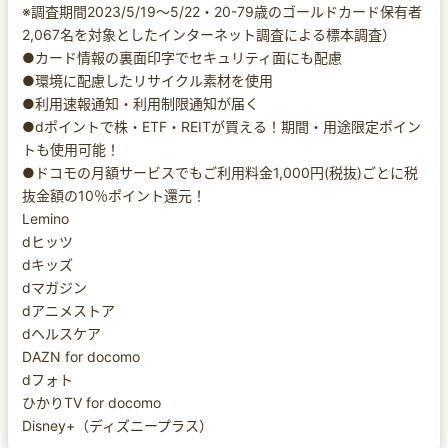
※調査期間2023/5/19～5/22・20-79歳のゴールドカード保有者
2,067名を対象としたインターネット調査による標本調査）
●カード情報の裏面印字でセキュリティ面にも配慮
●環境に配慮したリサイクル素材を使用
●利用速報通知・利用制限通知が届く
●dポイントで株・ETF・REITが買える！期間・用途限定ポイン
トも使用可能！
●ドコモの月額サービスでもご利用料金1,000円(税抜)ごとに税
抜金額の10％ポイント還元！
Lemino
dヒッツ
dキッズ
dマガジン
dアニメストア
dヘルスケア
DAZN for docomo
dフォト
ひかりTV for docomo
Disney+（ディズニープラス）