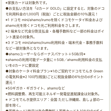
※家族カードは対象外です。
●お支払い方法を「dカード GOLD」に設定すると、対象のドコ
モ利用料金の1,000円（税抜）ごとに税抜金額の10％還元！
※1 ドコモ mini/ahamo/irumoを除くドコモケータイ料金および
ahamo光を除くドコモ光ご利用料金をさします。
※2 端末など代金分割支払金・各種手数料など一部の料金はポイ
ント進呈の対象外。
※3 ドコモ mini/ahamo/irumo利用料金・端末代金・事務手数料
など一部対象外となります。
●ahamoユーザーならボーナスパケット＋5GB/月※
※ahamoの利用可能データ量に＋5GB／ahamo利用料金の支払
いをdカードに要設定
●対象のケータイ料金プラン※1のご契約でドコモでんき Green
の電気料金※2 100円(税抜)ごとに税抜金額の6％分のdポイント
還元！
※5Gギガホ・ギガライト、ahamoなど
※燃料調整費、再生可能エネルギー発電促進賦課金は対象外。
※ ドコモでんき提供エリア：全国 ただし沖縄県、島しょ部の一
部を除く。
●家族カード1枚目は年会費無料！家族カードも10%分のdポイ