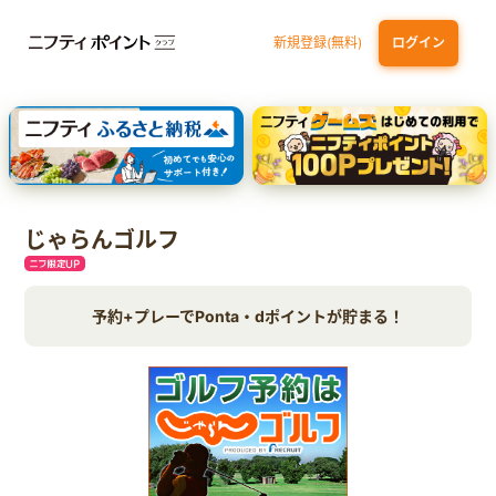
新規登録(無料)
ログイン
dカード
九州カードNEXT
JCB ORIGINAL SERIES：JCBカード S
三井住友カード ゴールド（NL）（家族カード発行）
【実質初月無料】DMM | Disney+(ディズニープラス) セットプラン
じゃらんゴルフ
予約+プレーでPonta・dポイントが貯まる！