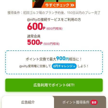
獲得条件：初回ゴルフ場のプラン予約後、150日以内のプレー完了
@niftyの接続サービスをご利用の方
600
P
(600円相当)
通常会員
500
P
(500円相当)
900
ポイント交換で最大
円
相当に！
@nifty使用権に交換して
0円チャレンジ »
しよう！
広告利用でポイントGET!
広告紹介
ポイント獲得条件
重要