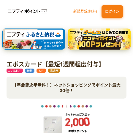
新規登録(無料)
ログイン
dカード GOLD
三井住友カード ゴールド（NL）（家族カード発行）
【実質初月無料】DMM | Disney+(ディズニープラス) セットプラン
SBI証券 確定拠出年金（iDeCo）
エポスカード【最短1週間程度付与】
【年会費永年無料！】ネットショッピングでポイント最大
30倍！