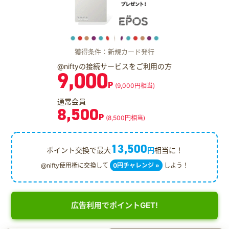
獲得条件：新規カード発行
@niftyの接続サービスをご利用の方
9,000
P
(9,000円相当)
通常会員
8,500
P
(8,500円相当)
13,500
ポイント交換で最大
円
相当に！
@nifty使用権に交換して
0円チャレンジ »
しよう！
広告利用でポイントGET!