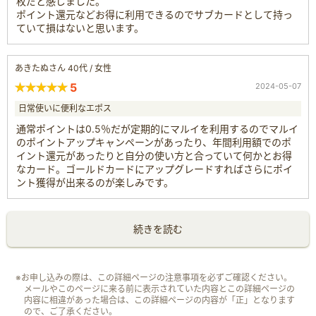
枚だと感じました。
ポイント還元などお得に利用できるのでサブカードとして持っ
ていて損はないと思います。
あきたぬさん 40代 / 女性
5
2024-05-07
日常使いに便利なエポス
通常ポイントは0.5％だが定期的にマルイを利用するのでマルイ
のポイントアップキャンペーンがあったり、年間利用額でのポ
イント還元があったりと自分の使い方と合っていて何かとお得
なカード。ゴールドカードにアップグレードすればさらにポイ
ント獲得が出来るのが楽しみです。
続きを読む
※お申し込みの際は、この詳細ページの注意事項を必ずご確認ください。
メールやこのページに来る前に表示されていた内容とこの詳細ページの
内容に相違があった場合は、この詳細ページの内容が「正」となります
ので、ご了承ください。