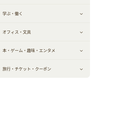
学ぶ・働く
美容・ダイエット用品
スポーツ・フィットネス
車情報・カーシェア・レンタル
すべて見る
オフィス・文具
脱毛用品
日用品・薬局・からだ
お役立ち
ギフト・贈答品
すべて見る
本・ゲーム・趣味・エンタメ
美容食品
生活雑貨・家具インテリア
フラワー
習い事・学習・学校
すべて見る
旅行・チケット・クーポン
赤ちゃん・こども・マタニティ
オフィス・文具
すべて見る
ペット
ゲーム・趣味
すべて見る
ふるさと納税
音楽・シネマ・エンタメ
旅行・レジャー・航空券・宿泊
本
チケット・クーポン・チラシ