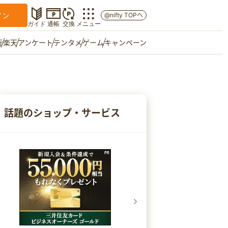
イン
@nifty TOPへ
ガイド
通帳
交換
メニュー
行
楽天
アンケート
テンタメ
ゲーム
キャンペーン
マイショップ
友達紹介
話題のショップ・サービス
ご意見箱