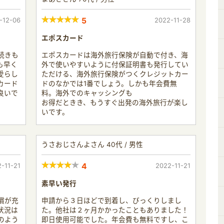
-12-06
5
2022-11-28
エポスカード
続きも
エポスカードは海外旅行保険が自動で付き、海
も早く
外で使いやすいように付保証明書も発行してい
愛らし
ただける、海外旅行保険がつくクレジットカー
カード
ドのなかでは1番でしょう。しかも年会費無
良いで
料。海外でのキャッシングも
お得だときき、もうすぐ出発の海外旅行が楽し
いです。
うさおじさんよさん 40代 / 男性
-11-21
4
2022-11-21
素早い発行
償が充
申請から３日ほどで到着し、びっくりしまし
状況は
た。他社は２ヶ月かかったこともありました！
のよう
即日使用可能でした。年会費も無料ですし、こ