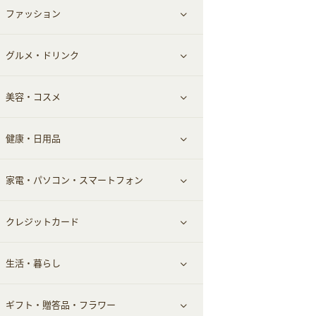
ファッション
すべて見る
赤ちゃん・こども・マタニティ
グルメ・ドリンク
総合通販
すべて見る
ペット
美容・コスメ
デパート・スーパー
ファッション
すべて見る
ふるさと納税
健康・日用品
インナー・下着
グルメ
すべて見る
家電・パソコン・スマートフォン
靴・フットウェア
ドリンク
スキンケア
すべて見る
クレジットカード
小物・かばん
お酒
メイクアップ
健康食品｜青汁・飲料
すべて見る
生活・暮らし
スーツ・フォーマル
食材宅配
ヘアケア
健康食品｜乳酸菌・ケフィア
家電・パソコン・ソフトウェア
すべて見る
ギフト・贈答品・フラワー
メンズ美容
健康食品｜その他
スマホ・携帯電話・SIM
クレジットカード
すべて見る