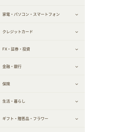
家電・パソコン・スマートフォン
食材宅配
エステ・サロン
スポーツ・フィットネス
すべて見る
クレジットカード
ウォーターサーバー
メンズ美容
日用品・薬局・からだ
ネット買取
すべて見る
FX・証券・投資
家電・パソコン・ソフトウェア
すべて見る
金融・銀行
通信・レンタルサーバー
クレジットカード
すべて見る
保険
スマホアプリ
FX
すべて見る
生活・暮らし
スマホ・携帯電話・SIM
証券
銀行・ネット銀行
すべて見る
ギフト・贈答品・フラワー
定額制有料コンテンツ
仮想通貨
キャッシング・ローン
保険相談・面談
すべて見る