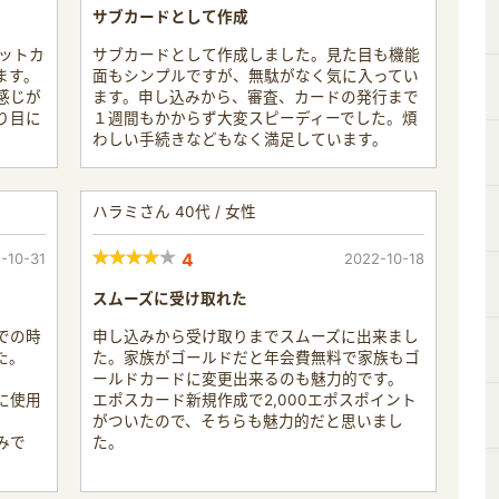
サブカードとして作成
ジットカ
サブカードとして作成しました。見た目も機能
ます。
面もシンプルですが、無駄がなく気に入ってい
感じが
ます。申し込みから、審査、カードの発行まで
り目に
１週間もかからず大変スピーディーでした。煩
わしい手続きなどもなく満足しています。
ハラミさん 40代 / 女性
-10-31
4
2022-10-18
スムーズに受け取れた
での時
申し込みから受け取りまでスムーズに出来まし
た。
た。家族がゴールドだと年会費無料で家族もゴ
ールドカードに変更出来るのも魅力的です。
に使用
エポスカード新規作成で2,000エポスポイント
がついたので、そちらも魅力的だと思いまし
みで
た。