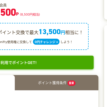
会員
,500
P
(8,500円相当)
13,500
ポイント交換で最大
円
相当に！
@nifty使用権に交換して
0円チャレンジ »
しよう！
利用でポイントGET!
ポイント獲得条件
重要