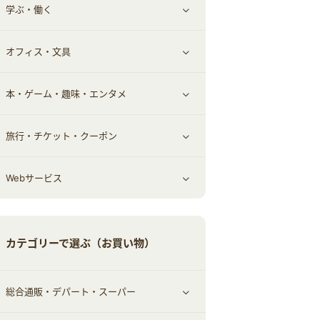
学ぶ・働く
その他投資
その他金融
住まい・暮らし
すべて見る
オフィス・文具
不動産
ギフト・贈答品
すべて見る
本・ゲーム・趣味・エンタメ
引越し
習い事・学習・学校
すべて見る
旅行・チケット・クーポン
エコ・エネルギー
仕事・転職
オフィス・文具
すべて見る
Webサービス
車情報・カーシェア・レンタル
ゲーム・趣味
すべて見る
中古車
音楽・シネマ・エンタメ
旅行・レジャー・航空券・宿泊
すべて見る
カテゴリーで選ぶ（お買い物）
結婚・恋愛
本
チケット・クーポン・チラシ
Webサービス(コミュニティ)
総合通販・デパート・スーパー
お役立ち