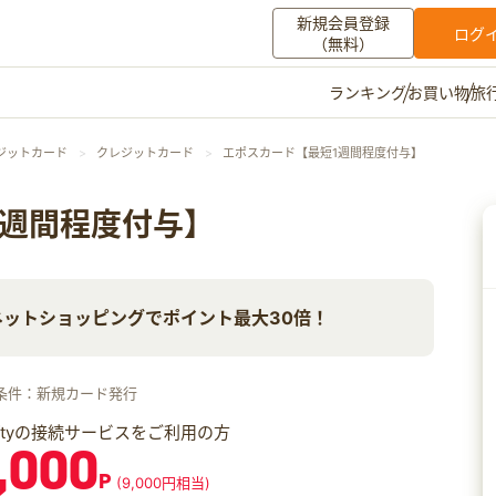
新規会員登録
ログ
（無料）
お買い物
旅
ランキング
マイメニュー
ジットカード
クレジットカード
エポスカード【最短1週間程度付与】
ポイント通帳
ポイント交換
登録情報
1週間程度付与】
その他
ットショッピングでポイント最大30倍！
お知らせ
初心者ガイド
よくある質問
キャンペーン
お問い合わせ
条件：新規カード発行
ログイン
iftyの接続サービスをご利用の方
,000
P
(9,000円相当)