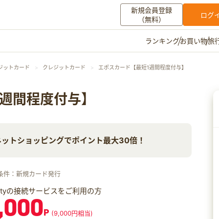
新規会員登録
ログ
（無料）
お買い物
旅
ランキング
マイメニュー
ジットカード
クレジットカード
エポスカード【最短1週間程度付与】
ポイント通帳
ポイント交換
登録情報
1週間程度付与】
その他
ットショッピングでポイント最大30倍！
お知らせ
初心者ガイド
よくある質問
キャンペーン
お問い合わせ
条件：新規カード発行
ログイン
iftyの接続サービスをご利用の方
,000
P
(9,000円相当)