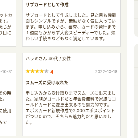
サブカードとして作成
ジットカ
サブカードとして作成しました。見た目も機能
ます。
面もシンプルですが、無駄がなく気に入ってい
感じが
ます。申し込みから、審査、カードの発行まで
り目に
１週間もかからず大変スピーディーでした。煩
わしい手続きなどもなく満足しています。
ハラミさん 40代 / 女性
-10-31
4
2022-10-18
スムーズに受け取れた
での時
申し込みから受け取りまでスムーズに出来まし
た。
た。家族がゴールドだと年会費無料で家族もゴ
ールドカードに変更出来るのも魅力的です。
に使用
エポスカード新規作成で2,000エポスポイント
がついたので、そちらも魅力的だと思いまし
みで
た。