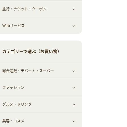
旅行・チケット・クーポン
エコ・エネルギー
仕事・転職
オフィス・文具
すべて見る
Webサービス
車情報・カーシェア・レンタル
ゲーム・趣味
すべて見る
中古車
音楽・シネマ・エンタメ
旅行・レジャー・航空券・宿泊
すべて見る
カテゴリーで選ぶ（お買い物）
結婚・恋愛
本
チケット・クーポン・チラシ
Webサービス(コミュニティ)
総合通販・デパート・スーパー
お役立ち
ファッション
すべて見る
赤ちゃん・こども・マタニティ
グルメ・ドリンク
総合通販
すべて見る
ペット
美容・コスメ
デパート・スーパー
ファッション
すべて見る
ふるさと納税