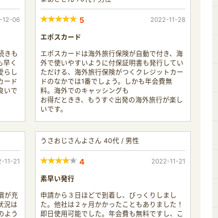
-12-06
5
2022-11-28
エポスカード
続きも
エポスカードは海外旅行保険が自動で付き、海
も早く
外で使いやすいように付保証明書も発行してい
愛らし
ただける、海外旅行保険がつくクレジットカー
カード
ドのなかでは1番でしょう。しかも年会費無
良いで
料。海外でのキャッシングも
お得だときき、もうすぐ出発の海外旅行が楽し
いです。
うさおじさんよさん 40代 / 男性
-11-21
4
2022-11-21
素早い発行
償が充
申請から３日ほどで到着し、びっくりしまし
状況は
た。他社は２ヶ月かかったこともありました！
のよう
即日使用可能でした。年会費も無料ですし、こ