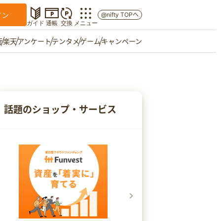
イン
@nifty TOPへ
ガイド
通帳
交換
メニュー
行
楽天
アンケート
テンタメ
ゲーム
キャンペーン
マイショップ
友達紹介
話題のショップ・サービス
ご意見箱