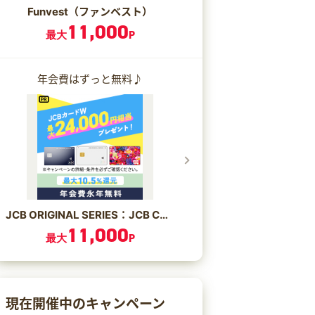
Funvest（ファンベスト）
11,000
最大
P
年会費はずっと無料♪
JCB ORIGINAL SERIES：JCB CARD W/JCB CARD W plus L
11,000
最大
P
現在開催中のキャンペーン