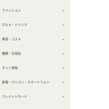
ファッション
すべて見る
グルメ・ドリンク
総合通販
すべて見る
美容・コスメ
ファッション
すべて見る
健康・日用品
インナー・下着
グルメ
すべて見る
ネット買取
スーツ・フォーマル
お酒
ヘアケア
すべて見る
家電・パソコン・スマートフォン
食材宅配
エステ・サロン
スポーツ・フィットネス
すべて見る
クレジットカード
ウォーターサーバー
メンズ美容
日用品・薬局・からだ
ネット買取
すべて見る