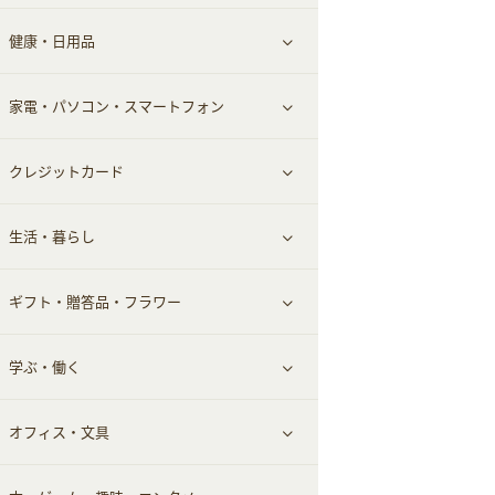
健康・日用品
インナー・下着
グルメ
すべて見る
家電・パソコン・スマートフォン
靴・フットウェア
ドリンク
スキンケア
すべて見る
クレジットカード
小物・かばん
お酒
メイクアップ
健康食品｜青汁・飲料
すべて見る
生活・暮らし
スーツ・フォーマル
食材宅配
ヘアケア
健康食品｜乳酸菌・ケフィア
家電・パソコン・ソフトウェア
すべて見る
ギフト・贈答品・フラワー
メンズ美容
健康食品｜その他
スマホ・携帯電話・SIM
クレジットカード
すべて見る
学ぶ・働く
美容・ダイエット用品
スポーツ・フィットネス
車情報・カーシェア・レンタル
すべて見る
オフィス・文具
脱毛用品
日用品・薬局・からだ
お役立ち
ギフト・贈答品
すべて見る