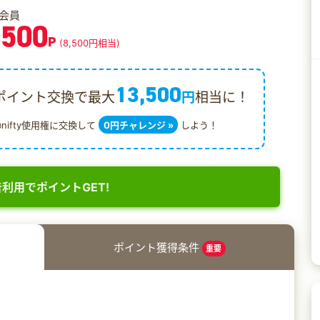
会員
,500
P
(8,500円相当)
13,500
ポイント交換で最大
円
相当に！
@nifty使用権に交換して
0円チャレンジ »
しよう！
利用でポイントGET!
ポイント獲得条件
重要