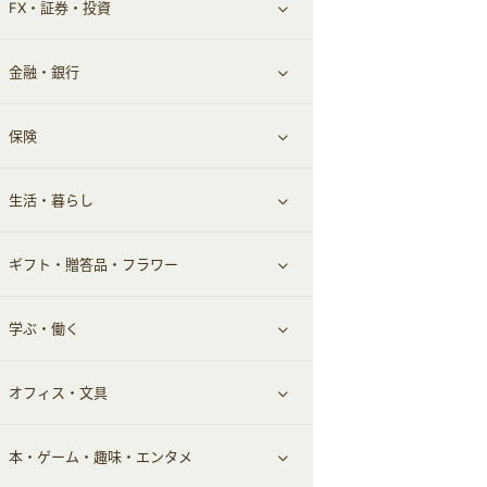
FX・証券・投資
家電・パソコン・ソフトウェア
すべて見る
金融・銀行
通信・レンタルサーバー
クレジットカード
すべて見る
保険
スマホアプリ
FX
すべて見る
生活・暮らし
スマホ・携帯電話・SIM
証券
銀行・ネット銀行
すべて見る
ギフト・贈答品・フラワー
定額制有料コンテンツ
仮想通貨
キャッシング・ローン
保険相談・面談
すべて見る
学ぶ・働く
その他投資
その他金融
住まい・暮らし
すべて見る
オフィス・文具
不動産
ギフト・贈答品
すべて見る
本・ゲーム・趣味・エンタメ
引越し
習い事・学習・学校
すべて見る