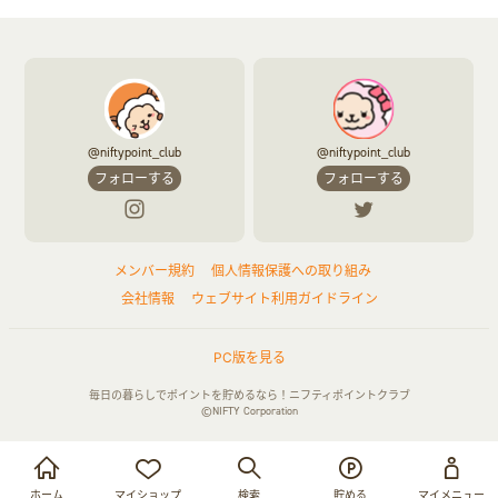
@niftypoint_club
@niftypoint_club
フォローする
フォローする
メンバー規約
個人情報保護への取り組み
会社情報
ウェブサイト利用ガイドライン
PC版を見る
毎日の暮らしでポイントを貯めるなら！ニフティポイントクラブ
©NIFTY Corporation
お買い物・サービス利用で貯める
ログイン
ホーム
マイショップ
検索
貯める
マイメニュー