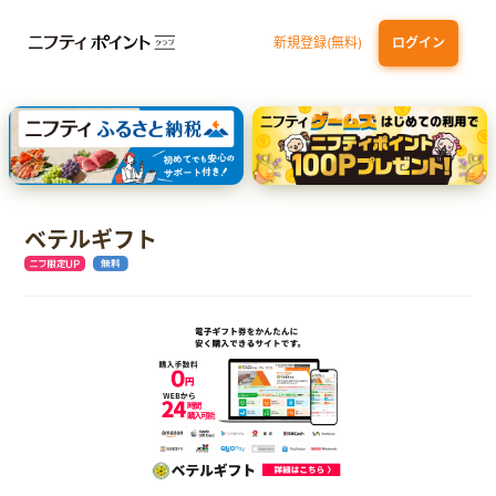
新規登録(無料)
ログイン
dカード
九州カードNEXT
JCB ORIGINAL SERIES：JCBカード S
三井住友カード ゴールド（NL）（家族カード発行）
【実質初月無料】DMM | Disney+(ディズニープラス) セットプラン
ベテルギフト