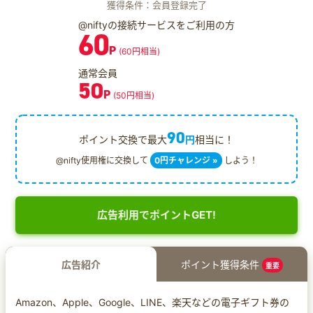
獲得条件：会員登録完了
@niftyの接続サービスをご利用の方
60
P
(60円相当)
通常会員
50
P
(50円相当)
90
ポイント交換で最大
円
相当に！
@nifty使用権に交換して
0円チャレンジ »
しよう！
広告利用でポイントGET!
広告紹介
ポイント獲得条件
重要
Amazon、Apple、Google、LINE、楽天などの電子ギフト券の