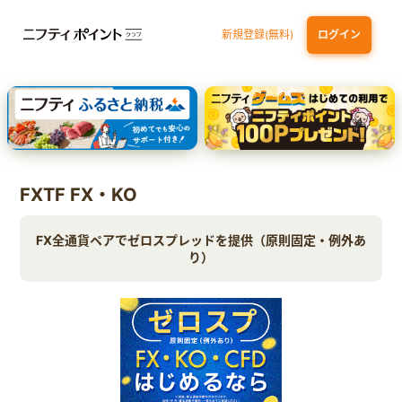
新規登録(無料)
ログイン
dカード GOLD
三井住友カード ゴールド（NL）（家族カード発行）
【実質初月無料】DMM | Disney+(ディズニープラス) セットプラン
SBI証券 確定拠出年金（iDeCo）
FXTF FX・KO
FX全通貨ペアでゼロスプレッドを提供（原則固定・例外あ
り）