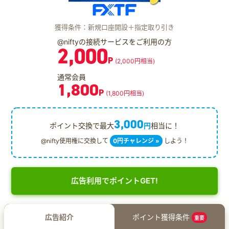
獲得条件：新規口座開設＋指定取り引き
@niftyの接続サービスをご利用の方
2,000
P
(2,000円相当)
通常会員
1,800
P
(1,800円相当)
3,000
ポイント交換で最大
円
相当に！
@nifty使用権に交換して
0円チャレンジ »
しよう！
広告利用でポイントGET!
広告紹介
ポイント獲得条件
重要