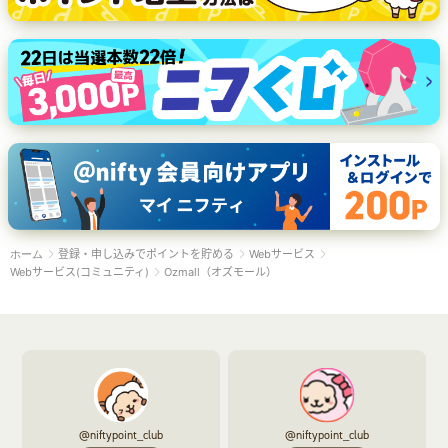
登録・申し込みでポイントを貯める
Webサービス
ホーム
Webサービス(コミュニティ)
Ozmall（オズモール）
@niftypoint_club
@niftypoint_club