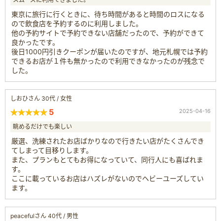
東京に旅行に行くときに、待ち時間があると時間のロスになる
ので飲食店を予約するのに利用しました。
他の予約サイトで予約できない店舗だったので、予約ができて
良かったです。
後日1000円引きクーポンが届いたのですが、地元札幌では予約
できるお店が１件も無かったので利用できなかったのが残念で
した。
しおひさん 30代 / 女性
5
2025-04-16
眺めるだけでも楽しい
厳選、洗練されたお店ばかりなので行きたい店がたくさんでき
てしまって目移りします。
また、プランもとてもお得になっていて、同行人にも喜ばれま
す。
ここに載っているお店はハズレがないのでヘビーユーズしてい
ます。
peacefulさん 40代 / 男性