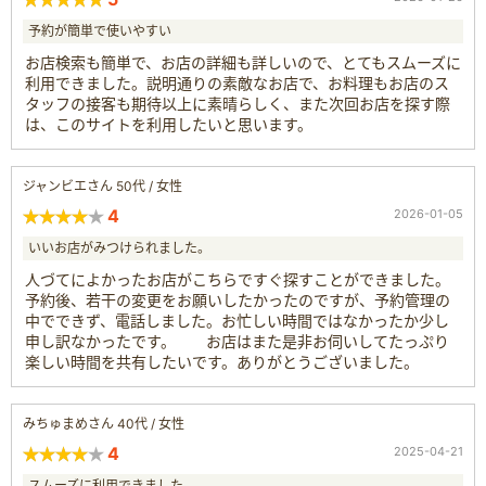
予約が簡単で使いやすい
お店検索も簡単で、お店の詳細も詳しいので、とてもスムーズに
利用できました。説明通りの素敵なお店で、お料理もお店のス
タッフの接客も期待以上に素晴らしく、また次回お店を探す際
は、このサイトを利用したいと思います。
ジャンビエさん 50代 / 女性
4
2026-01-05
いいお店がみつけられました。
人づてによかったお店がこちらですぐ探すことができました。
予約後、若干の変更をお願いしたかったのですが、予約管理の
中でできず、電話しました。お忙しい時間ではなかったか少し
申し訳なかったです。 お店はまた是非お伺いしてたっぷり
楽しい時間を共有したいです。ありがとうございました。
みちゅまめさん 40代 / 女性
4
2025-04-21
スムーズに利用できました。