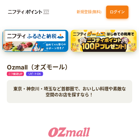
新規登録(無料)
ログイン
dカード GOLD
三井住友カード ゴールド（NL）（家族カード発行）
【実質初月無料】DMM | Disney+(ディズニープラス) セットプラン
SBI証券 確定拠出年金（iDeCo）
Ozmall（オズモール）
東京・神奈川・埼玉など首都圏で、おいしい料理や素敵な
空間のお店を探すなら！