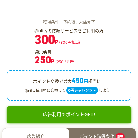
獲得条件：予約後、来店完了
@niftyの接続サービスをご利用の方
300
P
(300円相当)
通常会員
250
P
(250円相当)
450
ポイント交換で最大
円
相当に！
@nifty使用権に交換して
0円チャレンジ »
しよう！
広告利用でポイントGET!
広告紹介
ポイント獲得条件
重要