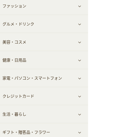
ファッション
すべて見る
赤ちゃん・こども・マタニティ
グルメ・ドリンク
総合通販
すべて見る
ペット
美容・コスメ
デパート・スーパー
ファッション
すべて見る
ふるさと納税
健康・日用品
インナー・下着
グルメ
すべて見る
家電・パソコン・スマートフォン
靴・フットウェア
ドリンク
スキンケア
すべて見る
クレジットカード
小物・かばん
お酒
メイクアップ
健康食品｜青汁・飲料
すべて見る
生活・暮らし
スーツ・フォーマル
食材宅配
ヘアケア
健康食品｜乳酸菌・ケフィア
家電・パソコン・ソフトウェア
すべて見る
ギフト・贈答品・フラワー
メンズ美容
健康食品｜その他
スマホ・携帯電話・SIM
クレジットカード
すべて見る