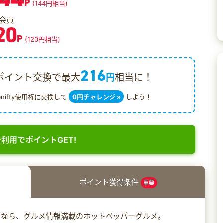
P
(144円相当)
会員
20
P
(120円相当)
216
ポイント交換で最大
円
相当に！
@nifty使用権に交換して
0円チャレンジ »
しよう！
利用でポイントGET!
ポイント獲得条件
重要
すなら、グルメ情報満載のホットペッパーグルメ。