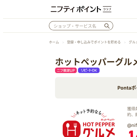
ホーム
登録・申し込みでポイントを貯める
グル
ホットペッパーグル
Pont
獲得
約、
@n
1