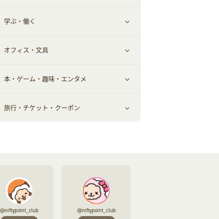
学ぶ・働く
美容・ダイエット用品
スポーツ・フィットネス
車情報・カーシェア・レンタル
すべて見る
オフィス・文具
脱毛用品
日用品・薬局・からだ
お役立ち
ギフト・贈答品
すべて見る
本・ゲーム・趣味・エンタメ
美容食品
生活雑貨・家具インテリア
フラワー
習い事・学習・学校
すべて見る
旅行・チケット・クーポン
赤ちゃん・こども・マタニティ
オフィス・文具
すべて見る
ペット
ゲーム・趣味
すべて見る
ふるさと納税
音楽・シネマ・エンタメ
旅行・レジャー・航空券・宿泊
本
チケット・クーポン・チラシ
@niftypoint_club
@niftypoint_club