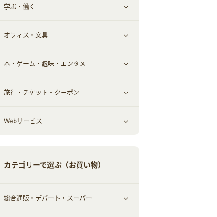
学ぶ・働く
その他投資
その他金融
住まい・暮らし
すべて見る
オフィス・文具
不動産
ギフト・贈答品
すべて見る
本・ゲーム・趣味・エンタメ
引越し
習い事・学習・学校
すべて見る
旅行・チケット・クーポン
エコ・エネルギー
仕事・転職
オフィス・文具
すべて見る
Webサービス
車情報・カーシェア・レンタル
ゲーム・趣味
すべて見る
中古車
音楽・シネマ・エンタメ
旅行・レジャー・航空券・宿泊
すべて見る
カテゴリーで選ぶ（お買い物）
結婚・恋愛
本
チケット・クーポン・チラシ
Webサービス(コミュニティ)
総合通販・デパート・スーパー
お役立ち