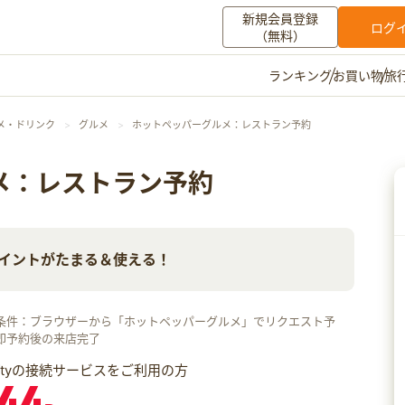
新規会員登録
ログ
（無料）
お買い物
旅
ランキング
マイメニュー
メ・ドリンク
グルメ
ホットペッパーグルメ：レストラン予約
ポイント通帳
ポイント交換
登録情報
メ：レストラン予約
その他
aポイントがたまる＆使える！
お知らせ
初心者ガイド
よくある質問
キャンペーン
お問い合わせ
条件：ブラウザーから「ホットペッパーグルメ」でリクエスト予
ログイン
即予約後の来店完了
iftyの接続サービスをご利用の方
44