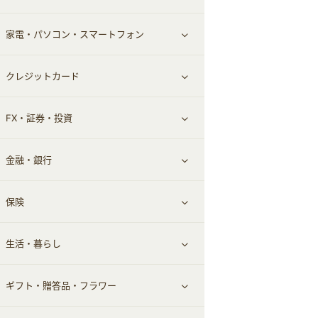
家電・パソコン・スマートフォン
食材宅配
エステ・サロン
スポーツ・フィットネス
すべて見る
クレジットカード
ウォーターサーバー
メンズ美容
日用品・薬局・からだ
ネット買取
すべて見る
FX・証券・投資
家電・パソコン・ソフトウェア
すべて見る
金融・銀行
通信・レンタルサーバー
クレジットカード
すべて見る
保険
スマホアプリ
FX
すべて見る
生活・暮らし
スマホ・携帯電話・SIM
証券
銀行・ネット銀行
すべて見る
ギフト・贈答品・フラワー
定額制有料コンテンツ
仮想通貨
キャッシング・ローン
保険相談・面談
すべて見る