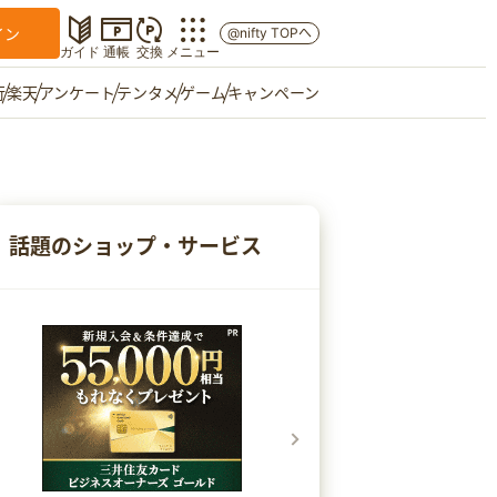
イン
@nifty TOPへ
ガイド
通帳
交換
メニュー
行
楽天
アンケート
テンタメ
ゲーム
キャンペーン
マイショップ
友達紹介
話題のショップ・サービス
ご意見箱