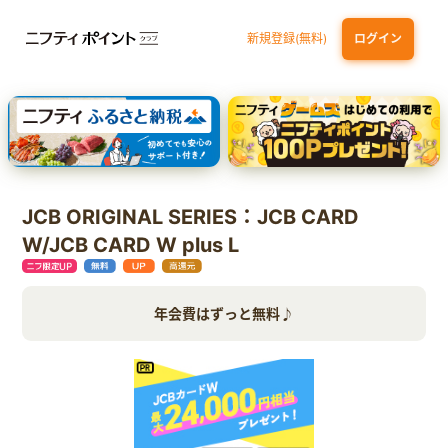
新規登録(無料)
ログイン
dカード
九州カードNEXT
JCB ORIGINAL SERIES：JCBカード S
三井住友カード ゴールド（NL）（家族カード発行）
【実質初月無料】DMM | Disney+(ディズニープラス) セットプラン
JCB ORIGINAL SERIES：JCB CARD
W/JCB CARD W plus L
年会費はずっと無料♪