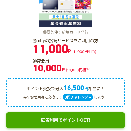
獲得条件：新規カード発行
@niftyの接続サービスをご利用の方
11,000
P
(11,000円相当)
通常会員
10,000
P
(10,000円相当)
16,500
ポイント交換で最大
円
相当に！
@nifty使用権に交換して
0円チャレンジ »
しよう！
広告利用でポイントGET!