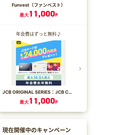
Funvest（ファンベスト）
11,000
最大
P
年会費はずっと無料♪
JCB ORIGINAL SERIES：JCB CARD W/JCB CARD W plus L
11,000
最大
P
現在開催中のキャンペーン