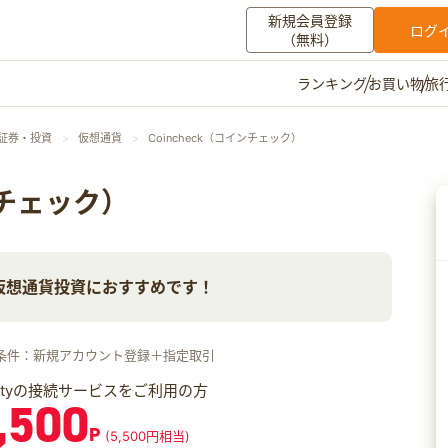
新規会員登録
ログ
（無料）
お買い物
旅
ランキング
マイメニュー
・証券・投資
仮想通貨
Coincheck（コインチェック）
ポイント通帳
ポイント交換
登録情報
ンチェック）
その他
仮想通貨投資におすすめです！
お知らせ
初心者ガイド
よくある質問
キャンペーン
お問い合わせ
条件：新規アカウント登録＋指定取引
ログイン
iftyの接続サービスをご利用の方
,500
P
(5,500円相当)