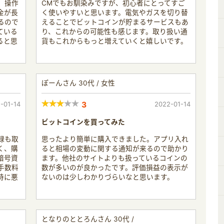
，操作
CMでもお馴染みですが、初心者にとってすご
金が長
く使いやすいと思います。電気やガスを切り替
るので
えることでビットコインが貯まるサービスもあ
ている
り、これからの可能性も感じます。取り扱い通
ると思
貨もこれからもっと増えていくと嬉しいです。
ぽーんさん 30代 / 女性
-01-14
3
2022-01-14
ビットコインを買ってみた
録も取
思ったより簡単に購入できました。アプリ入れ
く、購
ると相場の変動に関する通知が来るので助かり
暗号資
ます。他社のサイトよりも扱っているコインの
手数料
数が多いのが良かったです。評価損益の表示が
特に悪
ないのは少しわかりづらいなと思います。
となりのととろんさん 30代 /