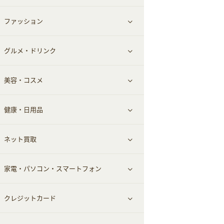
ファッション
すべて見る
グルメ・ドリンク
総合通販
すべて見る
美容・コスメ
ファッション
すべて見る
健康・日用品
インナー・下着
グルメ
すべて見る
ネット買取
スーツ・フォーマル
お酒
ヘアケア
すべて見る
家電・パソコン・スマートフォン
食材宅配
エステ・サロン
スポーツ・フィットネス
すべて見る
クレジットカード
ウォーターサーバー
メンズ美容
日用品・薬局・からだ
ネット買取
すべて見る