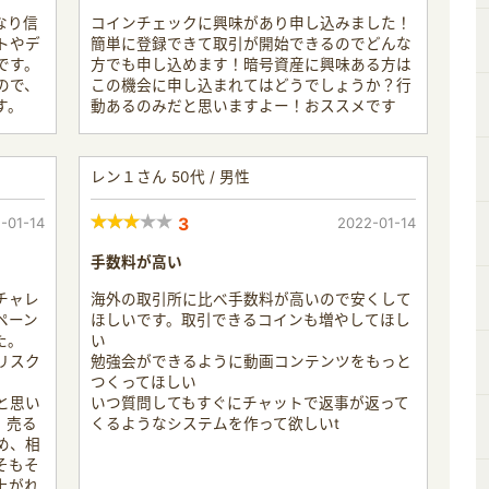
なり信
コインチェックに興味があり申し込みました！
トやデ
簡単に登録できて取引が開始できるのでどんな
です。
方でも申し込めます！暗号資産に興味ある方は
ので、
この機会に申し込まれてはどうでしょうか？行
す。
動あるのみだと思いますよー！おススメです
レン１さん 50代 / 男性
-01-14
3
2022-01-14
手数料が高い
チャレ
海外の取引所に比べ手数料が高いので安くして
ペーン
ほしいです。取引できるコインも増やしてほし
た。
い
リスク
勉強会ができるように動画コンテンツをもっと
つくってほしい
と思い
いつ質問してもすぐにチャットで返事が返って
、売る
くるようなシステムを作って欲しいt
め、相
そもそ
上がれ