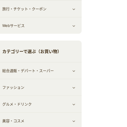
旅行・チケット・クーポン
エコ・エネルギー
仕事・転職
オフィス・文具
すべて見る
Webサービス
車情報・カーシェア・レンタル
ゲーム・趣味
すべて見る
中古車
音楽・シネマ・エンタメ
旅行・レジャー・航空券・宿泊
すべて見る
カテゴリーで選ぶ（お買い物）
結婚・恋愛
本
チケット・クーポン・チラシ
Webサービス(コミュニティ)
総合通販・デパート・スーパー
お役立ち
ファッション
すべて見る
赤ちゃん・こども・マタニティ
グルメ・ドリンク
総合通販
すべて見る
ペット
美容・コスメ
デパート・スーパー
ファッション
すべて見る
ふるさと納税