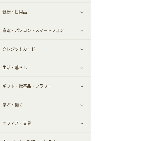
健康・日用品
インナー・下着
グルメ
すべて見る
家電・パソコン・スマートフォン
靴・フットウェア
ドリンク
スキンケア
すべて見る
クレジットカード
小物・かばん
お酒
メイクアップ
健康食品｜青汁・飲料
すべて見る
生活・暮らし
スーツ・フォーマル
食材宅配
ヘアケア
健康食品｜乳酸菌・ケフィア
家電・パソコン・ソフトウェア
すべて見る
ギフト・贈答品・フラワー
メンズ美容
健康食品｜その他
スマホ・携帯電話・SIM
クレジットカード
すべて見る
学ぶ・働く
美容・ダイエット用品
スポーツ・フィットネス
車情報・カーシェア・レンタル
すべて見る
オフィス・文具
脱毛用品
日用品・薬局・からだ
お役立ち
ギフト・贈答品
すべて見る