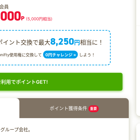
会員
,000
P
(5,000円相当)
8,250
ポイント交換で最大
円
相当に！
@nifty使用権に交換して
0円チャレンジ »
しよう！
利用でポイントGET!
ポイント獲得条件
重要
のグループ会社。
！