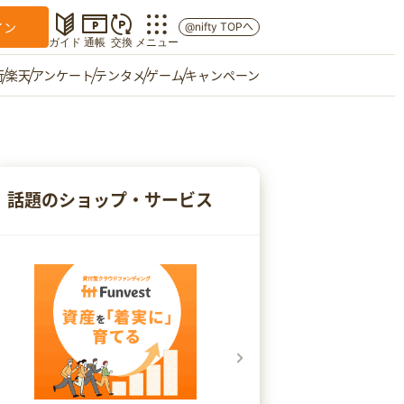
イン
@nifty TOPへ
ガイド
通帳
交換
メニュー
行
楽天
アンケート
テンタメ
ゲーム
キャンペーン
マイショップ
友達紹介
話題のショップ・サービス
ご意見箱