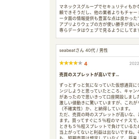
マネックスグループでセキュリティもか
頼できそうだし、他の業者よりもチャー
ータ面の情報提供も豊富な点は良かった
アプリよりウェブの方が使い勝手が良い
専らデータはウェブで見るようにしてま
seabeatさん 40代 / 男性
4
2022
売買のスプレットが高いです…
ずっとずっと気になっていた仮想通貨に
ンジしようと思っていたところ、キャン
があったので思いきって口座開設しまし
激しい値動きに驚いていますが、これが
（不確実性）か、と納得しています。
ただ、売買の時のスプレットが高いな、
ます。買ってすぐに５％程のマイナスで
ときも５％程スプレットで負けているた
当上がってないと利益は出ないですね。
も、短期売買は想定していなくて、将来