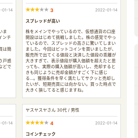
-01-14
3
2022-01-14
スプレッドが高い
いま
株をメインでやっているので、仮想通貨の口座
インチ
開設ははじめて挑戦しました。株の感覚でやっ
ているので、スプレッドの高さに驚いてしまい
買は簡
ました。今回はビットコインを買いましたが、
販売所で出てくる値段と決済した値段の乖離が
う戸惑
大きすぎて、表示値段が購入価額を超えたと思
などで
っても、実際の購入価額が高いし、売却すると
きも同じように売却金額がすごく下に感じ
る…。獲得条件を早く満たしてサクッと売却し
たいが、短期売買には向かない。買った時点で
大きく損してると感じますね。
ヤスヤスヤさん 30代 / 男性
-01-14
4
2022-01-14
コインチェック