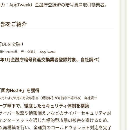
力：AppTweak）金融庁登録済の暗号資産取引換業者。
の一部をご紹介
※
万DLを突破！
〜2025年、データ協力：AppTweak
6年1月金融庁暗号資産交換業者登録対象、自社調べ）
内No.1※」を獲得
年7月および8月の月次取引高（現物取引が可能な市場のみ） 自社調べ
ープ傘下で、徹底したセキュリティ体制を構築
サイバー攻撃や情報漏えいなどのサイバーセキュリティ対
インターネットを通じた標的型攻撃の被害を避けるため、
ム再構築を行い、全通貨のコールドウォレット対応を完了